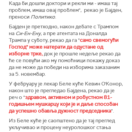
Када би дошли доктори и рекли ми - имаш тај
проблем, имаш овај проблем", рекао је Бајден,
преноси
Политико
.
Бајден је претходно, након дебате с Трампом
на
Си-Ен-Ену
, а пре атентата на Доналда
Трампа у суботу, рекао да га "
само свемогући
Господ" може натерати да одустане од
изборне трке,
док је прошле недеље рекао да
ће се повући ако му помоћници покажу доказ
да не може да победи на изборима заказаним
за 5. новембар.
У фебруару је лекар Беле куће Кевин О'Конор,
након што је прегледао Бајдена, рекао да је
реч о "
здравом, активном и робустном 81-
годишњем мушкарцу који је и даље способан
да успешно обавља дужност председника
".
Из Беле куће је саопштено да је тај преглед
укључивао и процену неуролошког стања