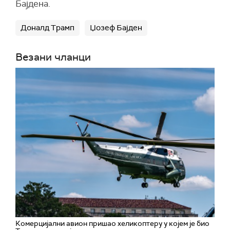
Бајдена.
Доналд Трамп
Џозеф Бајден
Везани чланци
Комерцијални авион пришао хеликоптеру у којем је био