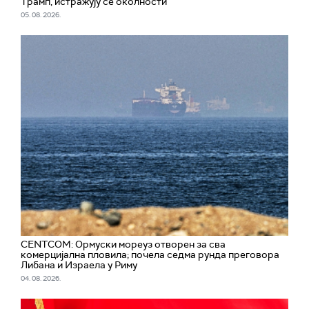
Трамп, истражују се околности
05. 08. 2026.
CENTCOM: Ормуски мореуз отворен за сва
комерцијална пловила; почела седма рунда преговора
Либана и Израела у Риму
04. 08. 2026.