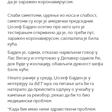
да је заражен коронавирусом.
Слаби симптоми, цурење из носа и слабост,
симптоми су које је амерички председник
Џозеф Бајден осетио пре него што је
тестирањем откривено да је, по трећи пут,
заражен коронавирусом, саопштила је Бела
кућа.
Бајден је, одмах, отказао најављени говор у
Лас Вегасу и отпутовао у Делавер одакле ће,
док буде у изолацију, обављати дужност шефа
Беле куће.
Нешто раније у среду, Џозеф Бајден је у
интервјуу за
БЕТ њуз
, на питање шта би га
натерало да преиспита одлуку о учешћу у
кампањи за реизбор, рекао да би то био
медицински проблем.
"Када бих имао неки здравствени проблем.