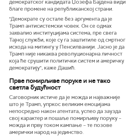
демократског кандидата
Џозефа Бајдена види
благе
промене на републиканској страни.
"Демократе су остале без аргумента да је
Трамп антисистемски човек. Он се одмах
захвалио институцијама система, пре свега
Тајној служби, које су га заштитиле од смртног
исхода на митингу у Пенсилванији. Јасно је да
Трамп није никаква револуционарна личност
која ће срушити политички систем и америчку
демократију", каже Дашић.
Прве помирљиве поруке и не тако
светла будућност
Саговорник истиче да је можда и најважније
што је Трамп, упркос великим емоцијама
непосредно након атентата, успео да заузда
свој карактер и пошаље помирљиву поруку –
можда и прву током кампање – те позове
амерички народ на јединство.