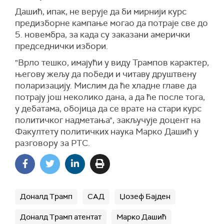
Дашић, ипак, не верује да би мирнији курс
предизборне кампање могао да потраје све до
5. новембра, за када су заказани амерички
председнички избори.
"Врло тешко, имајући у виду Трампов карактер,
његову жељу да победи и читаву друштвену
поларизацију. Мислим да ће хладне главе да
потрају још неколико дана, а да ће после тога,
у дебатама, обојица да се врате на стари курс
политичког надметања", закључује доцент на
Факултету политичких наука Марко Дашић у
разговору за РТС.
Доналд Трамп
САД
Џозеф Бајден
Доналд Трамп атентат
Марко Дашић