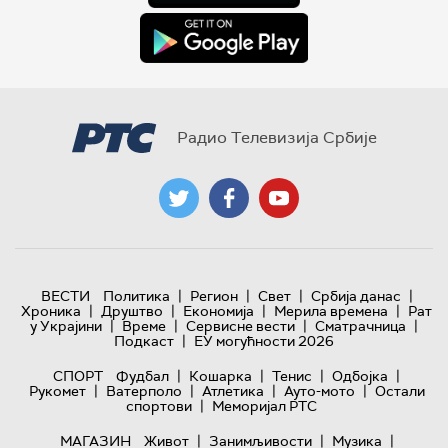
Радио Телевизија Србије
|
|
|
|
ВЕСТИ
Политика
Регион
Свет
Србија данас
|
|
|
|
Хроника
Друштво
Економија
Мерила времена
Рат
|
|
|
|
у Украјини
Време
Сервисне вести
Сматрачница
|
Подкаст
ЕУ могућности 2026
|
|
|
|
СПОРТ
Фудбал
Кошарка
Тенис
Одбојка
|
|
|
|
Рукомет
Ватерполо
Атлетика
Ауто-мото
Остали
|
спортови
Меморијал РТС
|
|
|
МАГАЗИН
Живот
Занимљивости
Музика