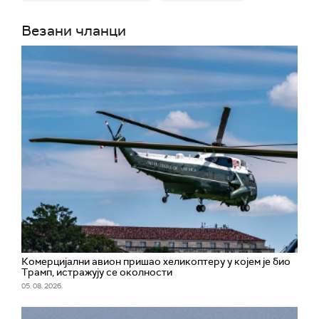
Везани чланци
Комерцијални авион пришао хеликоптеру у којем је био
Трамп, истражују се околности
05. 08. 2026.