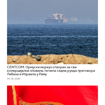
CENTCOM: Ормуски мореуз отворен за сва
комерцијална пловила; почела седма рунда преговора
Либана и Израела у Риму
04. 08. 2026.