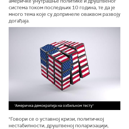
америчке унутрашње политике и друштвеног
система током последњих 10 година, те да је
много тема које су допринеле оваквом развоју
догађаја.
"Америчка демократија на озбиљном тесту"
"Говори се о уставној кризи, политичкој
нестабилности, друштвеној поларизацији,