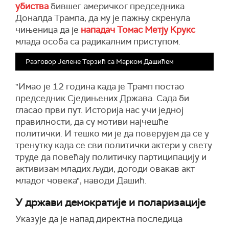
убиства
бившег америчког председника
Доналда Трампа, да му је пажњу скренула
чињеница да је
нападач Томас Метју Крукс
млада особа са радикалним приступом.
Разговор Јелене Терзић са Марком Дашићем
"Имао је 12 година када је Трамп постао
председник Сједињених Држава. Сада би
гласао први пут. Историја нас учи једној
правилности, да су мотиви најчешће
политички. И тешко ми је да поверујем да се у
тренутку када се сви политички актери у свету
труде да повећају политичку партиципацију и
активизам младих људи, догоди овакав акт
младог човека", наводи Дашић.
У држави демократије и поларизације
Указује да је напад директна последица