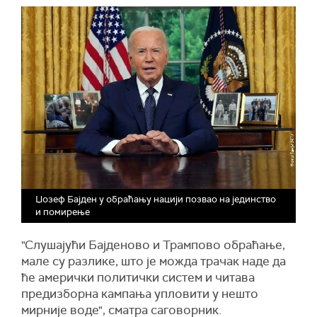
Џозеф Бајден у обраћању нацији позвао на јединство
и помирење
"Слушајући Бајденово и Трампово обраћање,
мале су разлике, што је можда трачак наде да
ће амерички политички систем и читава
предизборна кампања упловити у нешто
мирније воде", сматра саговорник.