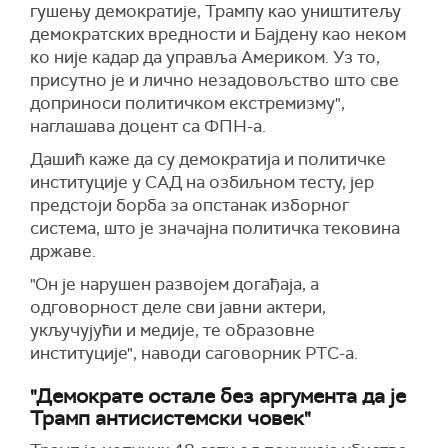
гушењу демократије, Трампу као уништитељу
демократских вредности и Бајдену као неком
ко није кадар да управља Америком. Уз то,
присутно је и лично незадовољство што све
доприноси политичком екстремизму",
наглашава доцент са ФПН-а.
Дашић каже да су демократија и политичке
институције у САД на озбиљном тесту, јер
предстоји борба за опстанак изборног
система, што је значајна политичка тековина
државе.
"Он је нарушен развојем догађаја, а
одговорност деле сви јавни актери,
укључујући и медије, те образовне
институције", наводи саговорник РТС-а.
"Демократе остале без аргумента да је
Трамп антисистемски човек"