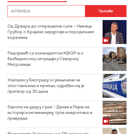
Од Дрвара до операционе сале – Никица
Грубор о Крајини, хирургији и породичним
коренима
Радојевић са командантом КФОР-а о
безбедносној ситуацији у Северној
Митровици
Ухапшен у Београду осумњичени за
злостављање и мучење, одређен му је
притвор од 30 дана
Европа на удару суше – Дунав и Рајна на
историјском минимуму, трпе енергетика и
привреда
Володимир Зеленски - од ТВ екрана до