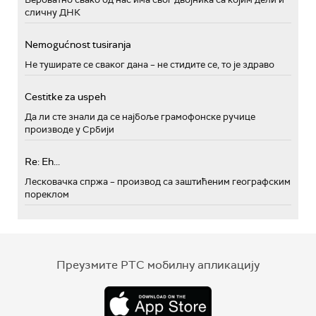
сличну ДНК
Nemogućnost tusiranja
Не туширате се сваког дана – не стидите се, то је здраво
Cestitke za uspeh
Да ли сте знали да се најбоље грамофонске ручице
производе у Србији
Re: Eh...
Лесковачка спржа – производ са заштићеним географским
пореклом
Преузмите РТС мобилну апликацију