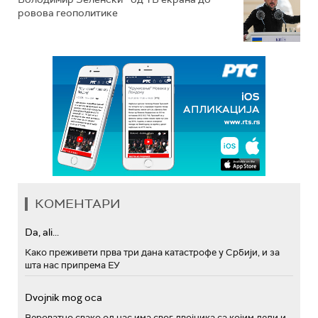
ровова геополитике
КОМЕНТАРИ
Da, ali...
Како преживети прва три дана катастрофе у Србији, и за
шта нас припрема ЕУ
Dvojnik mog oca
Вероватно свако од нас има свог двојника са којим дели и