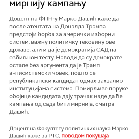
мирнију кампању
Доцент на ФПН-у Марко Дашић каже да
после атентата на Доналда Трампа
предстоји борба за амерички изборни
систем, важну политичку тековину ове
државе, али и да је демократија САД на
озбиљном тесту. Наводи да су демократе
остале без аргумента да је Трамп
антисистемски човек, пошто се
републикански кандидат одмах захвалио
институцијама система. Помирљиве поруке
обојице кандидата дају трачак наде да ће
кампања од сада бити мирнија, сматра
Дашић.
Доцент на Факултету политичких наука Марко
Дашић каже за РТС,
поводом покушаја