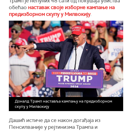
Трамп је непуних 48 сати од покушаја убиства
обећао
наставак своје изборне кампање на
предизборном скупу у Милвокију
.
Доналд Трамп наставља кампању на предизборном
скупу у Милвокију
Дашић истиче да се након догађаја из
Пенсилваније у рејтинизма Трампа и