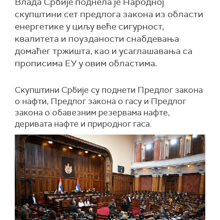
Влада Србије поднела је Народној
скупштини сет предлога закона из области
енергетике у циљу веће сигурност,
квалитета и поузданости снабдевања
домаћег тржишта, као и усаглашавања са
прописима ЕУ у овим областима.
Скупштини Србије су поднети Предлог закона
о нафти, Предлог закона о гасу и Предлог
закона о обавезним резервама нафте,
деривата нафте и природног гаса.