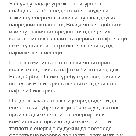
У случају када је угрожена сигурност
снабдевања због недовољне понуде на
тржишту енергената или наступања других
ванредних околности, Влада може одобрити
измену граничних вредности одређених
карактеристика квалитета деривата нафте који
се могу ставити на тржиште за период од
највише шест месеци.
Ресорно министарство врши мониторинг
квалитета деривата нафте и биогорива, док
Влада Србије ближе уређује услове, начин и
поступак мониторинга квалитета деривата
нафте и биогорива.
Предлог закона о нафти је предвидео и да
енергетски субјекти који обављају делатност
производње електричне енергије или
комбиноване производње електричне и
топлотне енергије су дужни да обезбеде
оперативне резерве деривата нафте и угља у