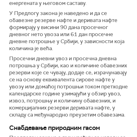
енергената у његовом саставу.
У Предлогу закона је наведено и да се
обавезне резерве нафте и деривата нафте
формирају у висини 90 дана просечног
дневног нето увоза или 61 дан просечне
дневне потрошње у Србији, у зависности која
количина је већа.
Просечни дневни увоз и просечна дневна
потрошња у Србији, као и количине обавезних
резерви које се чувају, додаје се, израчунавају
се на основу еквивалента сирове нафте у
увозу или домаћој потрошњи током претходне
календарске године узимајући у обзир увоз,
извоз, потрошњу и количину обавезних, и
комерцијалних резерви деривата нафте, у
складу са међународно преузетим обавезама.
Снабдевање природним гасом