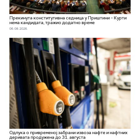
Прекинута конститутивна седница у Приштини – Курти
нема кандидата, тражио додатно време
06. 08. 2026.
Одлука о привременој забрани извоза нафте и нафтних
деривата продужена до 31. августа