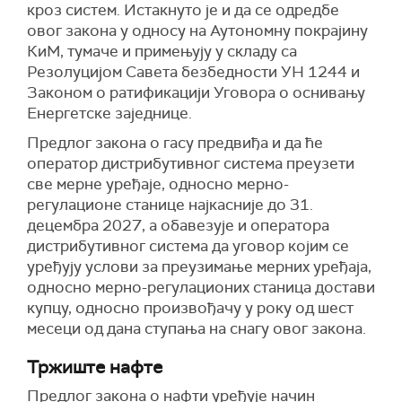
кроз систем. Истакнуто је и да се одредбе
овог закона у односу на Аутономну покрајину
КиМ, тумаче и примењују у складу са
Резолуцијом Савета безбедности УН 1244 и
Законом о ратификацији Уговора о оснивању
Енергетске заједнице.
Предлог закона о гасу предвиђа и да ће
оператор дистрибутивног система преузети
све мерне уређаје, односно мерно-
регулационе станице најкасније до 31.
децембра 2027, а обавезује и оператора
дистрибутивног система да уговор којим се
уређују услови за преузимање мерних уређаја,
односно мерно-регулационих станица достави
купцу, односно произвођачу у року од шест
месеци од дана ступања на снагу овог закона.
Тржиште нафте
Предлог закона о нафти уређује начин