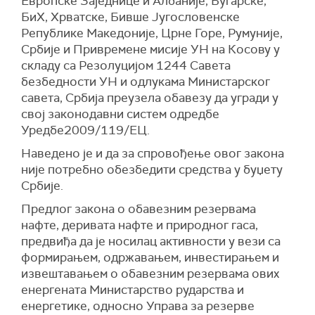
Европске Заједнице и Албаније, Бугарске,
БиХ, Хрватске, Бивше Југословенске
Републике Македоније, Црне Горе, Румуније,
Србије и Привремене мисије УН на Косову у
складу са Резолуцијом 1244 Савета
безбедности УН и одлукама Министарског
савета, Србија преузела обавезу да угради у
свој законодавни систем одредбе
Уредбе2009/119/ЕЦ.
Наведено је и да за спровођење овог закона
није потребно обезбедити средства у буџету
Србије.
Предлог закона о обавезним резервама
нафте, деривата нафте и природног гаса,
предвиђа да је носилац активности у вези са
формирањем, одржавањем, инвестирањем и
извештавањем о обавезним резервама ових
енергената Министарство рударства и
енергетике, односно Управа за резерве