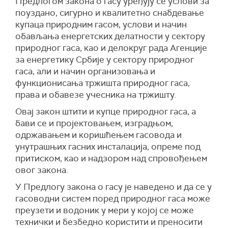
Предлогом закона о гасу уређују се услови за
поуздано, сигурно и квалитетно снабдевање
купаца природним гасом, услови и начин
обављања енергетских делатности у сектору
природног гаса, као и делокруг рада Агенције
за енергетику Србије у сектору природног
гаса, али и начин организовања и
функционисања тржишта природног гаса,
права и обавезе учесника на тржишту.
Овај закон штити и купце природног гаса, а
бави се и пројектовањем, изградњом,
одржавањем и коришћењем гасовода и
унутрашњих гасних инсталација, опреме под
притиском, као и надзором над спровођењем
овог закона.
У Предлогу закона о гасу је наведено и да се у
гасоводни систем поред природног гаса може
преузети и водоник у мери у којој се може
технички и безбедно користити и преносити