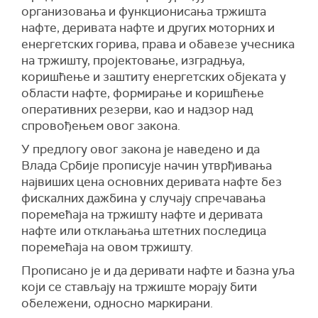
организовања и функционисања тржишта
нафте, деривата нафте и других моторних и
енергетских горива, права и обавезе учесника
на тржишту, пројектовање, изградњуа,
коришћење и заштиту енергетских објеката у
области нафте, формирање и коришћење
оперативних резерви, као и надзор над
спровођењем овог закона.
У предлогу овог закона је наведено и да
Влада Србије прописује начин утврђивања
највиших цена основних деривата нафте без
фискалних дажбина у случају спречавања
поремећаја на тржишту нафте и деривата
нафте или отклањања штетних последица
поремећаја на овом тржишту.
Прописано је и да деривати нафте и базна уља
који се стављају на тржиште морају бити
обележени, односно маркирани.