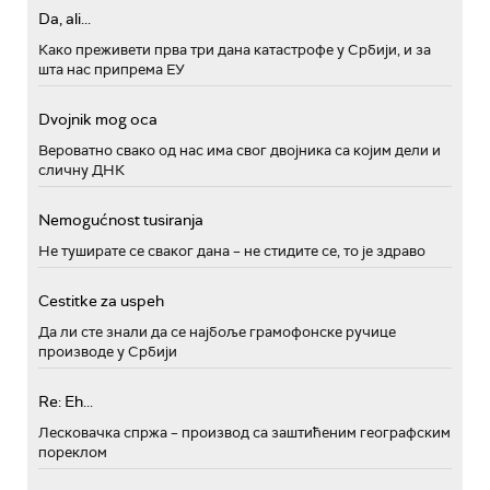
Da, ali...
Како преживети прва три дана катастрофе у Србији, и за
шта нас припрема ЕУ
Dvojnik mog oca
Вероватно свако од нас има свог двојника са којим дели и
сличну ДНК
Nemogućnost tusiranja
Не туширате се сваког дана – не стидите се, то је здраво
Cestitke za uspeh
Да ли сте знали да се најбоље грамофонске ручице
производе у Србији
Re: Eh...
Лесковачка спржа – производ са заштићеним географским
пореклом