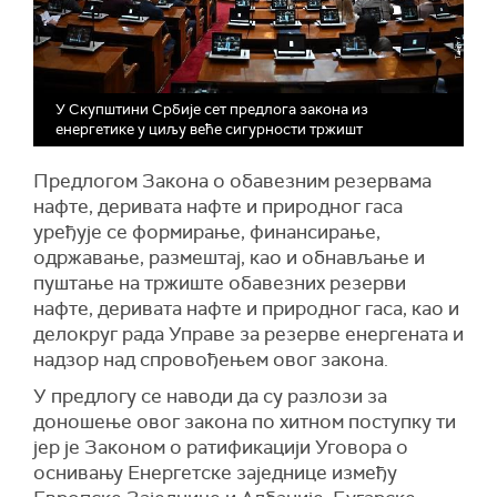
У Скупштини Србије сет предлога закона из
енергетике у циљу веће сигурности тржишт
Предлогом Закона о обавезним резервама
нафте, деривата нафте и природног гаса
уређује се формирање, финансирање,
одржавање, размештај, као и обнављање и
пуштање на тржиште обавезних резерви
нафте, деривата нафте и природног гаса, као и
делокруг рада Управе за резерве енергената и
надзор над спровођењем овог закона.
У предлогу се наводи да су разлози за
доношење овог закона по хитном поступку ти
јер је Законом о ратификацији Уговора о
оснивању Енергетске заједнице између