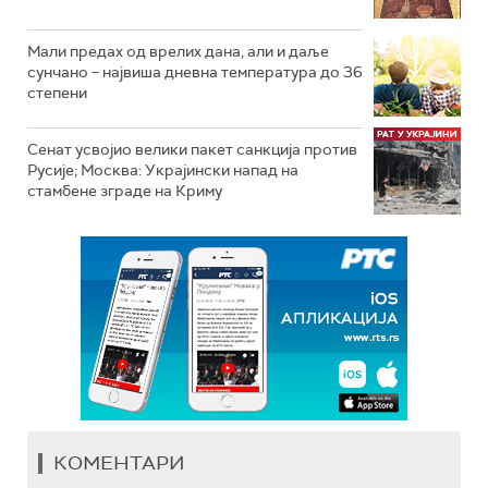
Мали предах од врелих дана, али и даље
сунчано – највиша дневна температура до 36
степени
Сенат усвојио велики пакет санкција против
Русије; Москва: Украјински напад на
стамбене зграде на Криму
КОМЕНТАРИ