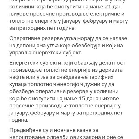
количини која ће омогућити најмање 21 дан
њихове просечне производње електричне и
топлотне енергије у јануару, фебруару и марту
за претходних пет година.
Оперативне резерве угља морају да се налазе
на депонијама угља које обезбеђује и којима
управља енергетски субјект.
Енергетски субјекти који обављају делатност
производње топлотне енергије из деривата
нафте или угља за снабдевање тарифних
купаца топлотном енергијом дужни су да
обезбеде оперативне резерве у количини
која ће омогућити најмање 15 дана њихове
просечне производње топлотне енергије у
јануару, фебруару и марту за претходних пет
година.
Предвиђене су и новчане казне за
непоштовање одредби ових закона и оне се