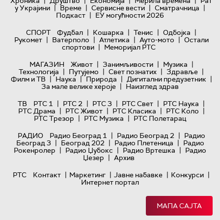
|
|
|
|
Хроника
Друштво
Економија
Мерила времена
Рат
|
|
|
|
у Украјини
Време
Сервисне вести
Сматрачница
|
Подкаст
ЕУ могућности 2026
|
|
|
|
СПОРТ
Фудбал
Кошарка
Тенис
Одбојка
|
|
|
|
Рукомет
Ватерполо
Атлетика
Ауто-мото
Остали
|
спортови
Меморијал РТС
|
|
|
МАГАЗИН
Живот
Занимљивости
Музика
|
|
|
|
Технологијa
Путујемо
Свет познатих
Здравље
|
|
|
|
Филм и ТВ
Наука
Природа
Дигитални предузетник
|
За мале велике хероје
Наизглед здрав
|
|
|
|
|
ТВ
РТС 1
РТС 2
РТС 3
РТС Свет
РТС Наука
|
|
|
|
РТС Драма
РТС Живот
РТС Класика
РТС Коло
|
|
РТС Трезор
РТС Музика
РТС Полетарац
|
|
РАДИО
Радио Београд 1
Радио Београд 2
Радио
|
|
|
Београд 3
Београд 202
Радио Плетеница
Радио
|
|
|
Рокенролер
Радио Џубокс
Радио Вртешка
Радио
|
Џезер
Архив
|
|
|
|
РТС
Контакт
Маркетинг
Јавне набавке
Конкурси
Интернет портал
МАПА САЈТА