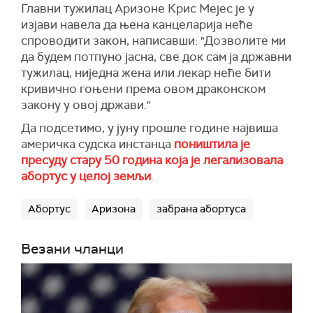
Главни тужилац Аризоне Крис Мејес је у
изјави навела да њена канцеларија неће
спроводити закон, написавши: "Дозволите ми
да будем потпуно јасна, све док сам ја државни
тужилац, ниједна жена или лекар неће бити
кривично гоњени према овом драконском
закону у овој држави."
Да подсетимо, у јуну прошле године највиша
америчка судска инстанца
поништила је
пресуду стару 50 година која је легализовала
абортус у целој земљи
.
Абортус
Аризона
забрана абортуса
Везани чланци