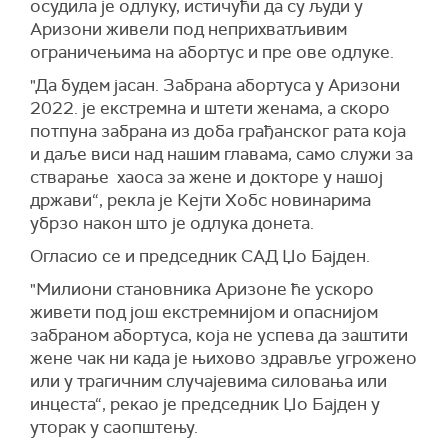
осудила је одлуку, истичући да су људи у
Аризони живели под неприхватљивим
ограничењима на абортус и пре ове одлуке.
"Да будем јасан. Забрана абортуса у Аризони
2022. је екстремна и штети женама, а скоро
потпуна забрана из доба грађанског рата која
и даље виси над нашим главама, само служи за
стварање хаоса за жене и докторе у нашој
држави“, рекла је Кејти Хобс новинарима
убрзо након што је одлука донета.
Огласио се и председник САД Џо Бајден.
"Милиони становника Аризоне ће ускоро
живети под још екстремнијом и опаснијом
забраном абортуса, која не успева да заштити
жене чак ни када је њихово здравље угрожено
или у трагичним случајевима силовања или
инцеста“, рекао је председник Џо Бајден у
уторак у саопштењу.