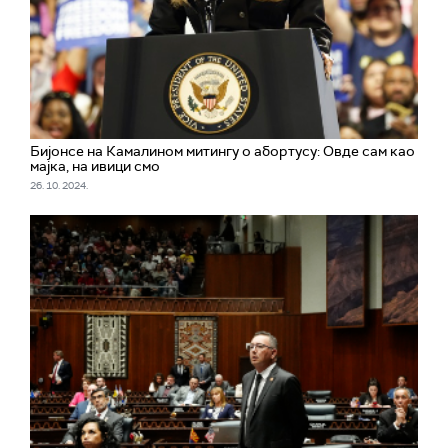
Бијонсе на Камалином митингу о абортусу: Овде сам као
мајка, на ивици смо
26. 10. 2024.