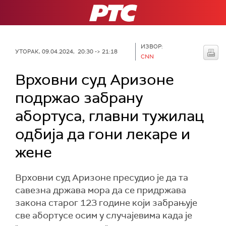
РТС
ИЗВОР:
УТОРАК, 09.04.2024, 20:30 -> 21:18
CNN
Врховни суд Аризоне
подржао забрану
абортуса, главни тужилац
одбија да гони лекаре и
жене
Врховни суд Аризоне пресудио је да та
савезна држава мора да се придржава
закона старог 123 године који забрањује
све абортусе осим у случајевима када је