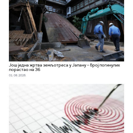
Још једна жртва земљотреса у Јапану – број погинулих
порастао на 36
01. 08. 2026.