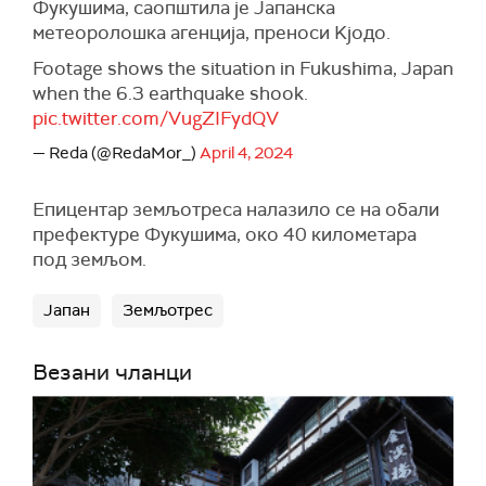
Фукушима, саопштила је Јапанска
метеоролошка агенција, преноси Kјодо.
Footage shows the situation in Fukushima, Japan
when the 6.3 earthquake shook.
pic.twitter.com/VugZIFydQV
— Reda (@RedaMor_)
April 4, 2024
Епицентар земљотреса налазило се на обали
префектуре Фукушима, око 40 километара
под земљом.
Јапан
Земљотрес
Везани чланци