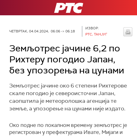
РТС
ИЗВОР:
ЧЕТВРТАК, 04.04.2024, 06:06 -> 06:18
РТС, ТАНЈУГ
Земљотрес јачине 6,2 по
Рихтеру погодио Јапан,
без упозорења на цунами
Земљотрес јачине око 6 степени Рихтерове
скале погодио је североисточни Јапан,
саопштила је метеоролошка агенција те
земље, а упозорење на цунами није издато.
Око подне по локалном времену земљотрес је
регистрован у префектурама Ивате, Мијаги и