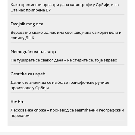
Како преживети прва три дана катастрофе у Србији, и за
шта нас припрема ЕУ
Dvojnik mog oca
Вероватно свако од нас има свог двојника са којим дели и
сличну ДНК
Nemogućnost tusiranja
Не туширате се сваког дана – не стидите се, то је здраво
Cestitke za uspeh
Да ли сте знали да се најбоље грамофонске ручице
производе у Србији
Re: Eh...
Лесковачка спржа – производ са заштићеним географским
пореклом