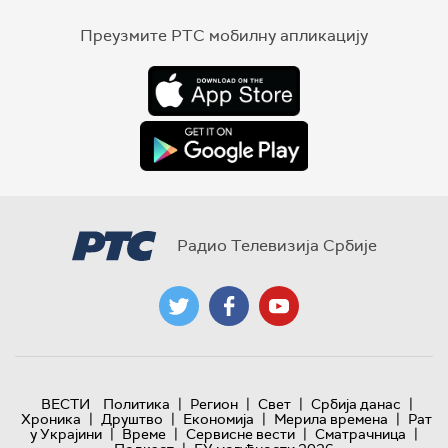
Преузмите РТС мобилну апликацију
Радио Телевизија Србије
|
|
|
|
ВЕСТИ
Политика
Регион
Свет
Србија данас
|
|
|
|
Хроника
Друштво
Економија
Мерила времена
Рат
|
|
|
|
у Украјини
Време
Сервисне вести
Сматрачница