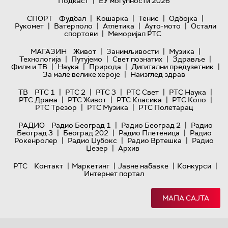
|
Подкаст
ЕУ могућности 2026
|
|
|
|
СПОРТ
Фудбал
Кошарка
Тенис
Одбојка
|
|
|
|
Рукомет
Ватерполо
Атлетика
Ауто-мото
Остали
|
спортови
Меморијал РТС
|
|
|
МАГАЗИН
Живот
Занимљивости
Музика
|
|
|
|
Технологијa
Путујемо
Свет познатих
Здравље
|
|
|
|
Филм и ТВ
Наука
Природа
Дигитални предузетник
|
За мале велике хероје
Наизглед здрав
|
|
|
|
|
ТВ
РТС 1
РТС 2
РТС 3
РТС Свет
РТС Наука
|
|
|
|
РТС Драма
РТС Живот
РТС Класика
РТС Коло
|
|
РТС Трезор
РТС Музика
РТС Полетарац
|
|
РАДИО
Радио Београд 1
Радио Београд 2
Радио
|
|
|
Београд 3
Београд 202
Радио Плетеница
Радио
|
|
|
Рокенролер
Радио Џубокс
Радио Вртешка
Радио
|
Џезер
Архив
|
|
|
|
РТС
Контакт
Маркетинг
Јавне набавке
Конкурси
Интернет портал
МАПА САЈТА