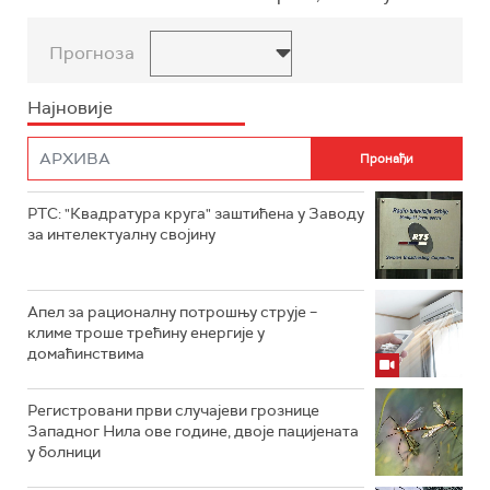
Прогноза
Најновије
РТС: "Квадратура круга" заштићена у Заводу
за интелектуалну својину
Апел за рационалну потрошњу струје –
климе троше трећину енергије у
домаћинствима
Регистровани први случајеви грознице
Западног Нила ове године, двоје пацијената
у болници