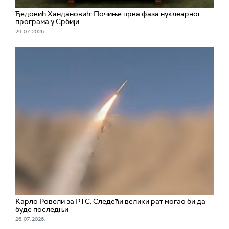
Ђедовић Хандановић: Почиње прва фаза нуклеарног
програма у Србији
29. 07. 2026.
Карло Ровели за РТС: Следећи велики рат могао би да
буде последњи
26. 07. 2026.