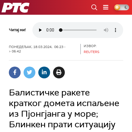
РТС
Читај ми!
ИЗВОР:
ПОНЕДЕЉАК, 18.03.2024, 06:23 -
> 06:42
REUTERS
Балистичке ракете
кратког домета испаљене
из Пјонгјанга у море;
Блинкен прати ситуацију