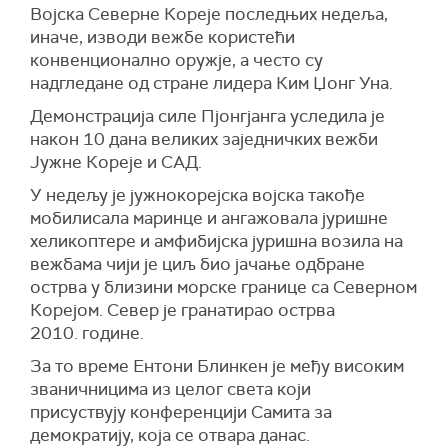
Војска Северне Кореје последњих недеља,
иначе, изводи вежбе користећи
конвенционално оружје, а често су
надгледане од стране лидера Ким Џонг Уна.
Демонстрација силе Пјонгјанга уследила је
након 10 дана великих заједничких вежби
Јужне Кореје и САД.
У недељу је јужнокорејска војска такође
мобилисала маринце и ангажовала јуришне
хеликоптере и амфибијска јуришна возила на
вежбама чији је циљ био јачање одбране
острва у близини морске границе са Северном
Корејом. Север је гранатирао острва
2010. године.
За то време Ентони Блинкен је међу високим
званичницима из целог света који
присуствују конференцији Самита за
демократију, која се отвара данас.