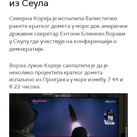
из Сеула
Северна Кореја је испалила балистичке
ракете кратког домета у море док амерички
државни секретар Ентони Блинкен борави
у Сеулу где учествује на конференцији о
демократији.
Војска Јужне Кореје саопштила је да је
неколико пројектила кратког домета
испаљено из Пјонгјанга у море између 7.44 и
8.22 часова.