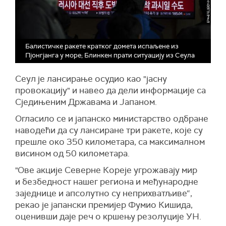
Балистичке ракете кратког домета испаљене из
Пјонгјанга у море; Блинкен прати ситуацију из Сеула
Сеул је лансирање осудио као "јасну
провокацију" и навео да дели информације са
Сједињеним Државама и Јапаном.
Огласило се и јапанско министарство одбране
наводећи да су лансиране три ракете, које су
прешле око 350 километара, са максималном
висином од 50 километара.
"Ове акције Северне Кореје угрожавају мир
и безбедност нашег региона и међународне
заједнице и апсолутно су неприхватљиве“,
рекао је јапански премијер Фумио Кишида,
оценивши даје реч о кршењу резолуције УН.