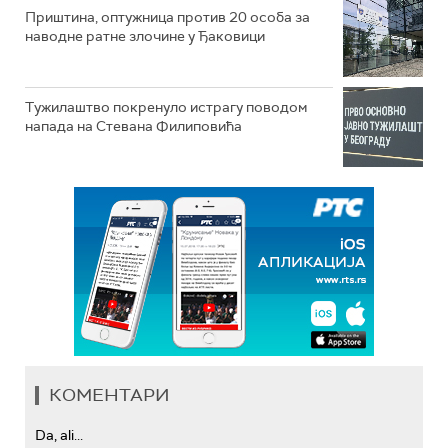
Приштина, оптужница против 20 особа за
наводне ратне злочине у Ђаковици
Тужилаштво покренуло истрагу поводом
напада на Стевана Филиповића
КОМЕНТАРИ
Da, ali...