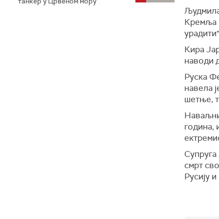
танкер у Црвеном мору
Људмила
Кремља
урадити"
Кира Јар
наводи 
Руска Ф
навела ј
шетње, т
Наваљни
година,
ектреми
Супруга 
смрт сво
Русију 