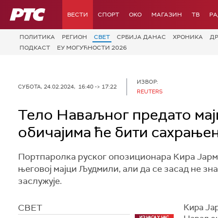
РТС
ВЕСТИ
СПОРТ
OKO
МАГАЗИН
ТВ
Р
ПОЛИТИКА
РЕГИОН
СВЕТ
СРБИЈА ДАНАС
ХРОНИКА
Д
ПОДКАСТ
ЕУ МОГУЋНОСТИ 2026
ИЗВОР:
СУБОТА, 24.02.2024, 16:40 -> 17:22
REUTERS
Тело Наваљног предато мајци
обичајима ће бити сахрање
Портпаролка руског опозиционара Кира Јарми
његовој мајци Људмили, али да се засад не зна
заслужује.
СВЕТ
Кира Ја