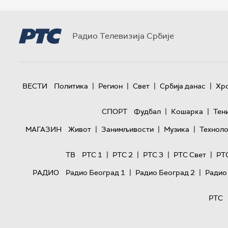
Радио Телевизија Србије
|
|
|
|
ВЕСТИ
Политика
Регион
Свет
Србија данас
Хр
|
|
СПОРТ
Фудбал
Кошарка
Тен
|
|
|
МАГАЗИН
Живот
Занимљивости
Музика
Техноло
|
|
|
|
ТВ
РТС 1
РТС 2
РТС 3
РТС Свет
РТ
|
|
РАДИО
Радио Београд 1
Радио Београд 2
Радио
РТС