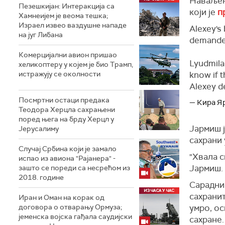
Наваљено
Пезешкијан: Интеракција са
који је
п
Хамнеијем је веома тешка;
Израел извео ваздушне нападе
Alexey's
на југ Либана
demanded
Комерцијални авион пришао
Lyudmila 
хеликоптеру у којем је био Трамп,
истражују се околности
know if t
Alexey d
Посмртни остаци предака
— Кира Я
Теодора Херцла сахрањени
поред њега на брду Херцл у
Јармиш ј
Јерусалиму
сахрани
Случај Србина који је замало
"Хвала с
испао из авиона "Рајанера" -
Јармиш.
зашто се пореди са несрећом из
2018. године
Сарадниц
сахранит
Иран и Оман на корак од
договора о отварању Ормуза;
умро, ос
jеменска војска гађала саудијски
сахране.