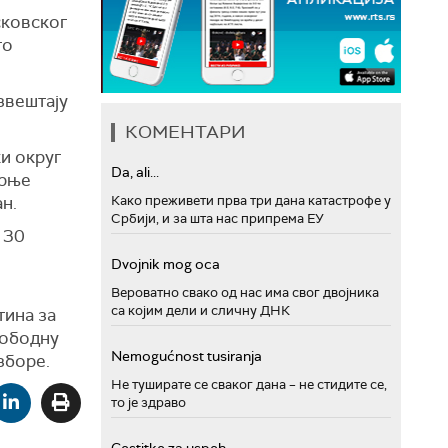
сковског
то
звештају
КОМЕНТАРИ
и округ
Da, ali...
арње
ан.
Како преживети прва три дана катастрофе у
Србији, и за шта нас припрема ЕУ
 30
Dvojnik mog oca
Вероватно свако од нас има свог двојника
са којим дели и сличну ДНК
тина за
лободну
Nemogućnost tusiranja
зборе.
Не туширате се сваког дана – не стидите се,
то је здраво