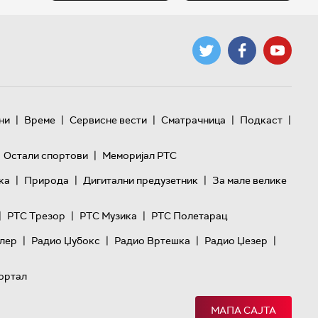
|
|
|
|
|
ни
Време
Сервисне вести
Сматрачница
Подкаст
|
Остали спортови
Меморијал РТС
|
|
|
ка
Природа
Дигитални предузетник
За мале велике
|
|
|
РТС Трезор
РТС Музика
РТС Полетарац
|
|
|
|
лер
Радио Џубокс
Радио Вртешка
Радио Џезер
ортал
МАПА САЈТА