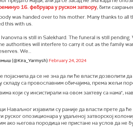
г предато мајци, али да се засад не зна када ће опоз
реминуо 16. фебруара у руском затвору
, бити сахрање
 body was handed over to his mother. Many thanks to all
 this with us.
Ivanovna is still in Salekhard. The funeral is still pending
he authorities will interfere to carry it out as the family w
eserves. We…
рмыш (@Kira_Yarmysh)
February 24, 2024
е појаснила да се не зна да ли ће власти дозволити да
 у складу са провославним обичајима, према жељи пор
вима који су инсистирали на овом захтеву са нама", нав
и Наваљног изјавили су раније да власти прете да ће
и руског опозиционара у удаљеној затворској колониј
им ако његова породица не пристане на услов да не б