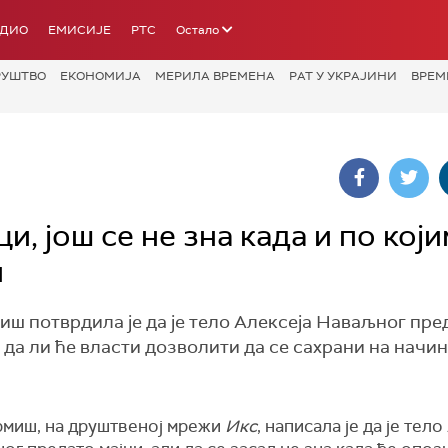
АДИО
ЕМИСИЈЕ
РТС
Остало
РУШТВО
ЕКОНОМИЈА
МЕРИЛА ВРЕМЕНА
РАТ У УКРАЈИНИ
ВРЕМ
, још се не зна када и по који
н
ш потврдила је да је тело Алексеја Наваљног пре
 да ли ће власти дозволити да се сахрани на начин
рмиш, на друштвеној мрежи
Икс
, написала је да је тел