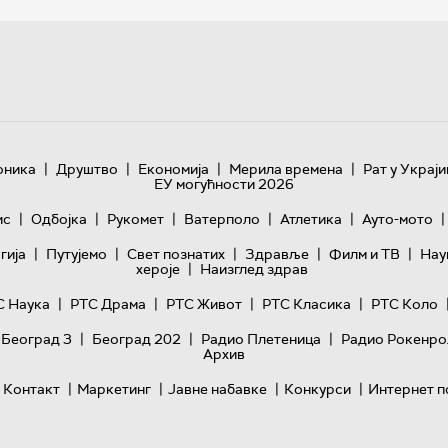
|
|
|
|
оника
Друштво
Економија
Мерила времена
Рат у Украји
ЕУ могућности 2026
|
|
|
|
|
|
ис
Одбојка
Рукомет
Ватерполо
Атлетика
Ауто-мото
|
|
|
|
|
гијa
Путујемо
Свет познатих
Здравље
Филм и ТВ
Нау
|
хероје
Наизглед здрав
|
|
|
|
С Наука
РТС Драма
РТС Живот
РТС Класика
РТС Коло
|
|
|
 Београд 3
Београд 202
Радио Плетеница
Радио Рокенро
Архив
|
|
|
|
Контакт
Маркетинг
Јавне набавке
Конкурси
Интернет п