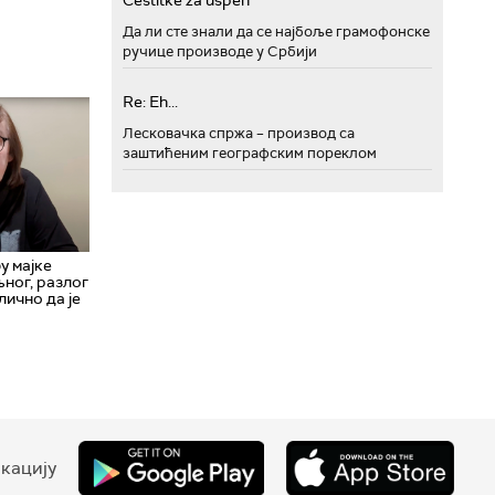
Cestitke za uspeh
Да ли сте знали да се најбоље грамофонске
ручице производе у Србији
Re: Eh...
Лесковачка спржа – производ са
заштићеним географским пореклом
у мајке
ног, разлог
 лично да је
кацију