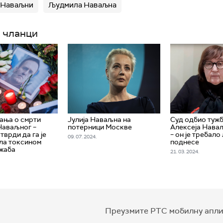
 Наваљни
Људмила Наваљна
 чланци
ања о смрти
Јулија Наваљна на
Суд одбио тужб
Наваљног –
потерници Москве
Алексеја Наваљ
тврди да га је
– он је требало
09. 07. 2024.
ила токсином
поднесе
жаба
21. 03. 2024.
Преузмите РТС мобилну апли