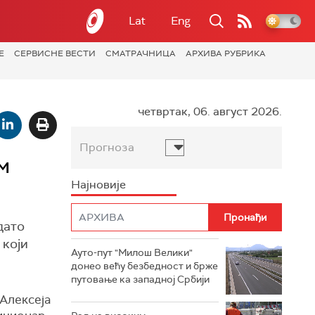
Lat
Eng
Е
СЕРВИСНЕ ВЕСТИ
СМАТРАЧНИЦА
АРХИВА РУБРИКА
четвртак, 06. август 2026.
Прогноза
м
Најновије
дато
 који
Ауто-пут "Милош Велики"
донео већу безбедност и брже
путовање ка западној Србији
о Алексеја