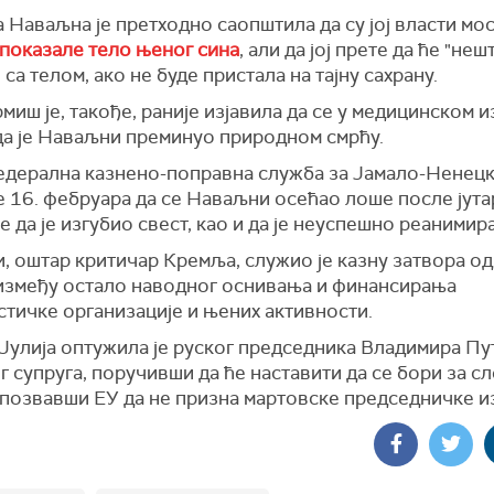
 Наваљна је претходно саопштила да су јој власти мо
показале тело њеног сина
, али да јој прете да ће "неш
 са телом, ако не буде пристала на тајну сахрану.
миш је, такође, раније изјавила да се у медицинском и
да је Наваљни преминуо природном смрћу.
едерална казнено-поправна служба за Јамало-Ненецк
е 16. фебруара да се Наваљни осећао лоше после јут
е да је изгубио свест, као и да је неуспешно реанимир
, оштар критичар Кремља, служио је казну затвора од
 између остало наводног оснивања и финансирања
стичке организације и њених активности.
Јулија оптужила је руског председника Владимира Пу
г супруга, поручивши да ће наставити да се бори за с
и позвавши ЕУ да не призна мартовске председничке и