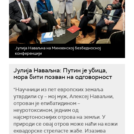
Јулија Наваљна на Минхенској безбедносној
конференцији
Јулија Наваљна: Путин је убица,
мора бити позван на одговорност
"Научници из пет европских земаља
утврдили су – мој муж, Алексеј Наваљни,
отрован је епибатидином –
неуротоксином, једним од
најсмртоноснијих отрова на земљи. У
природи се овај отров може наћи на кожи
еквадорске стреласте жабе. Изазива