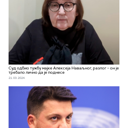
Суд одбио тужбу мајке Алексеја Наваљног, разлог – он је
требало лично да је поднесе
21. 03. 2024.