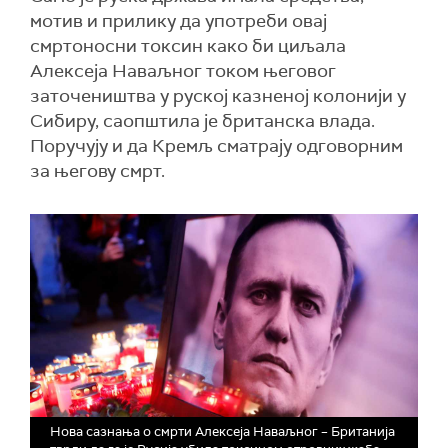
мотив и прилику да употреби овај
смртоносни токсин како би циљала
Алексеја Наваљног током његовог
заточеништва у руској казненој колонији у
Сибиру, саопштила је британска влада.
Поручују и да Кремљ сматрају одговорним
за његову смрт.
Нова сазнања о смрти Алексеја Наваљног – Британија