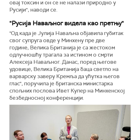
овај токсин и он се не налази природно у
Русији", наводи се.
"Русија Наваљног видела као претњу"
"Од када је Јулија Наваљна објавила губитак
свог супруга овде у Минхену пре две
године, Велика Британија је са жестоком
одлучношћу трагала за истином о смрти
Алексеја Наваљног. Данас, поред његове
удовице, Велика Британија баца светло на
варварску заверу Кремља да ућутка његов
глас", поручила је британска министарка
спољних послова Ивет Купер на Минхенској
безбедносној конференцији.