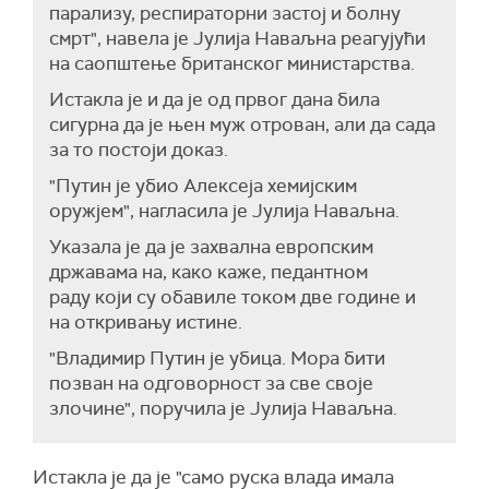
парализу, респираторни застој и болну
смрт", навела је Јулија Наваљна реагујући
на саопштење британског министарства.
Истакла је и да је од првог дана била
сигурна да је њен муж отрован, али да сада
за то постоји доказ.
"Путин је убио Алексеја хемијским
оружјем", нагласила је Јулија Наваљна.
Указала је да је захвална европским
државама на, како каже, педантном
раду који су обавиле током две године и
на откривању истине.
"Владимир Путин је убица. Мора бити
позван на одговорност за све своје
злочине", поручила је Јулија Наваљна.
Истакла је да је "само руска влада имала