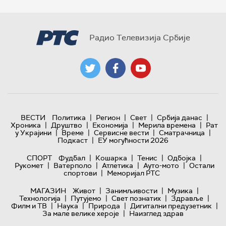
Радио Телевизија Србије
|
|
|
|
ВЕСТИ
Политика
Регион
Свет
Србија данас
|
|
|
|
Хроника
Друштво
Економија
Мерила времена
Рат
|
|
|
|
у Украјини
Време
Сервисне вести
Сматрачница
|
Подкаст
ЕУ могућности 2026
|
|
|
|
СПОРТ
Фудбал
Кошарка
Тенис
Одбојка
|
|
|
|
Рукомет
Ватерполо
Атлетика
Ауто-мото
Остали
|
спортови
Меморијал РТС
|
|
|
МАГАЗИН
Живот
Занимљивости
Музика
|
|
|
|
Технологијa
Путујемо
Свет познатих
Здравље
|
|
|
|
Филм и ТВ
Наука
Природа
Дигитални предузетник
|
За мале велике хероје
Наизглед здрав