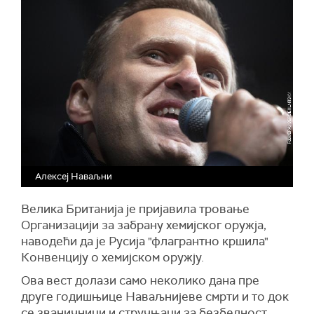
Алексеј Наваљни
Велика Британија је пријавила тровање
Организацији за забрану хемијског оружја,
наводећи да је Русија "флагрантно кршила"
Конвенцију о хемијском оружју.
Ова вест долази само неколико дана пре
друге годишњице Наваљнијеве смрти и то док
се званичници и стручњаци за безбедност