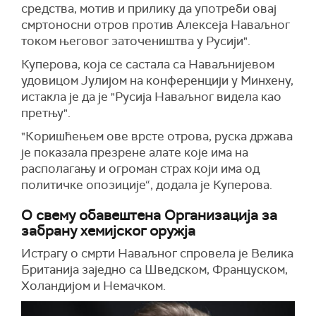
средства, мотив и прилику да употреби овај
смртоносни отров против Алексеја Наваљног
током његовог заточеништва у Русији".
Куперова, која се састала са Наваљнијевом
удовицом Јулијом на конференцији у Минхену,
истакла је да је "Русија Наваљног видела као
претњу".
"Коришћењем ове врсте отрова, руска држава
је показала презрене алате које има на
располагању и огроман страх који има од
политичке опозиције“, додала је Куперова.
О свему обавештена Организација за
забрану хемијског оружја
Истрагу о смрти Наваљног спровела је Велика
Британија заједно са Шведском, Француском,
Холандијом и Немачком.