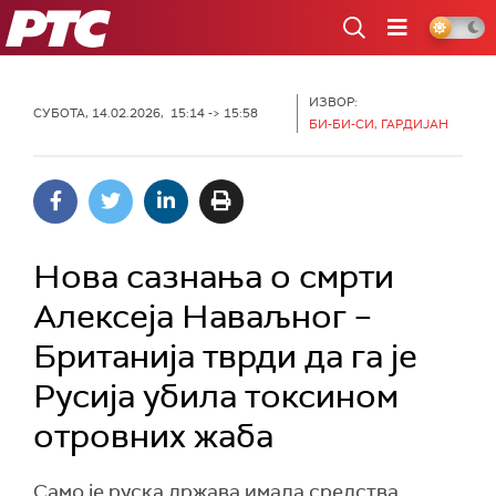
РТС
ИЗВОР:
СУБОТА, 14.02.2026, 15:14 -> 15:58
БИ-БИ-СИ, ГАРДИЈАН
Нова сазнања о смрти
Алексеја Наваљног –
Британија тврди да га је
Русија убила токсином
отровних жаба
Само је руска држава имала средства,