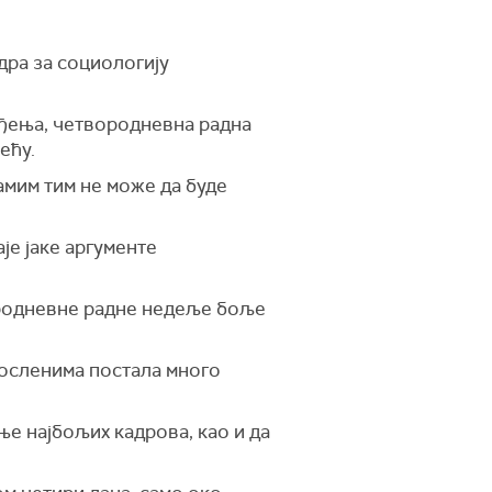
дра за социологију
вођења, четвородневна радна
ећу.
амим тим не може да буде
је јаке аргументе
вородневне радне недеље боље
посленима постала много
е најбољих кадрова, као и да