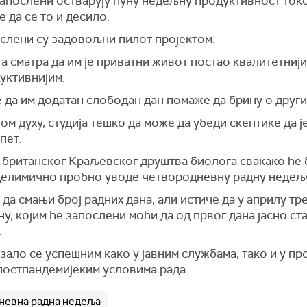
запослени остварују пуну недељну продуктивност токо
 да се то и десило.
ослени су задовољни пилот пројектом.
 сматра да им је приватни живот постао квалитетнији
уктивнијим.
 да им додатан слободан дан помаже да брину о друг
м духу, студија тешко да може да убеди скептике да ј
пет.
 британског Краљевског друштва биолога свакако ће 
 делимично пробно уводе четвородневну радну недељу
да смањи број радних дана, али истиче да у априлу тре
, којим ће запослени моћи да од првог дана јасно ст
.
ло се успешним како у јавним службама, тако и у прос
постпандемијеким условима рада.
невна радна недеља