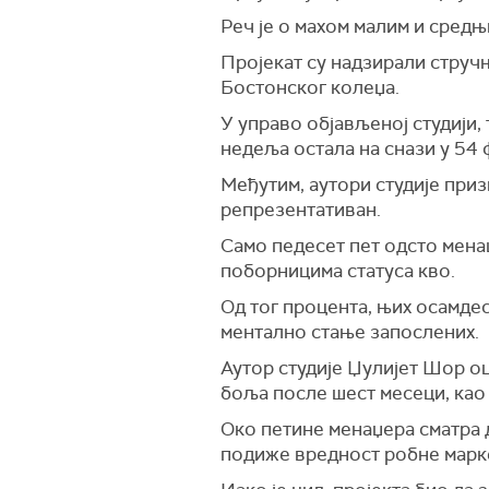
Реч је о махом малим и сред
Пројекат су надзирали струч
Бостонског колеџа.
У управо објављеној студији,
недеља остала на снази у 54 ф
Међутим, аутори студије приз
репрезентативан.
Само педесет пет одсто менаџ
поборницима статуса кво.
Од тог процента, њих осамде
ментално стање запослених.
Аутор студије Џулијет Шор о
боља после шест месеци, као 
Око петине менаџера сматра 
подиже вредност робне марке 