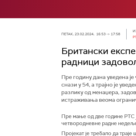
И
ПЕТАК, 23.02.2024, 16:53 -> 17:58
Р
Британски експ
радници задово
Пре годину дана уведена је
снази у 54, а трајно је увед
разлику од менаџера, задов
истраживања веома огранич
Пре мање од две године РТС 
четвородневне радне недеље 
Пројекат је требало да траје