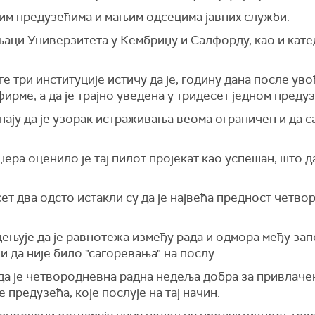
њим предузећима и мањим одсецима јавних служби.
њаци Универзитета у Кембриџу и Салфорду, као и кате
 те три институције истичу да је, годину дана после у
ирме, а да је трајно уведена у тридесет једном предуз
нају да је узорак истраживања веома ограничен и да с
ера оценило је тај пилот пројекат као успешан, што да
сет два одсто истакли су да је највећа предност чет
цењује да је равнотежа између рада и одмора међу за
и да није било "сагоревања" на послу.
да је четвородневна радна недеља добра за привлачењ
предузећа, које послује на тај начин.