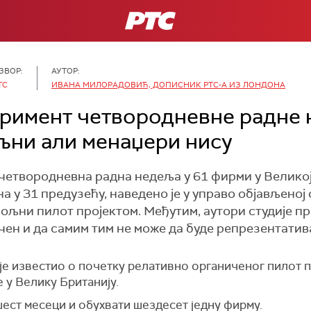
РТС
ЗВОР:
АУТОР:
ТС
ИВАНА МИЛОРАДОВИЋ, ДОПИСНИК РТС-А ИЗ ЛОНДОНА
еримент четвородневне радне 
љни али менаџери нису
 четвородневна радна недеља у 61 фирми у Великој 
ена у 31 предузећу, наведено је у управо објављеној 
ољни пилот пројектом. Међутим, аутори студије при
ен и да самим тим не може да буде репрезентатив
је известио о почетку релативно органиченог пилот 
у Велику Британију.
 шест месеци и обухвати шездесет једну фирму.