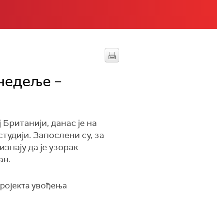
недеље –
Британији, данас је на
студији. Запослени су, за
знају да је узорак
ан.
пројекта увођења