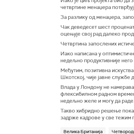
Иако је циљ пројекта био да 
четвртине менаџера потврђује
За разлику од менаџера, зап
Чак деведесет шест процената
оцењује свој рад далеко прод
Четвртина запослених истиче
Иако написана у оптимистично
недељно продуктивније него 
Међутим, позитивна искуства
Шкотској, чије јавне службе
Влада у Лондону не намерава 
флексибилном радном времену
недељно желе и могу да раде
Такво хибридно решење показа
задрже кадрове у све тежим 
Велика Британија
Четвород