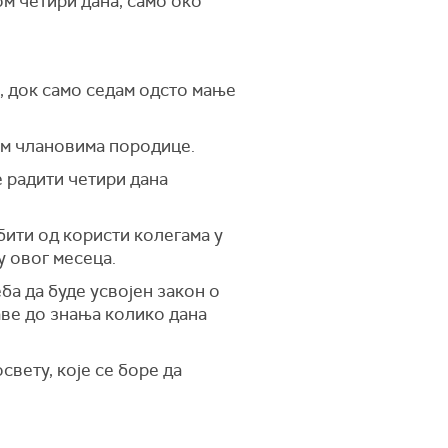
м четири дана, само око
, док само седам одсто мање
им члановима породице.
е радити четири дана
бити од користи колегама у
 овог месеца.
ба да буде усвојен закон о
аве до знања колико дана
вету, које се боре да