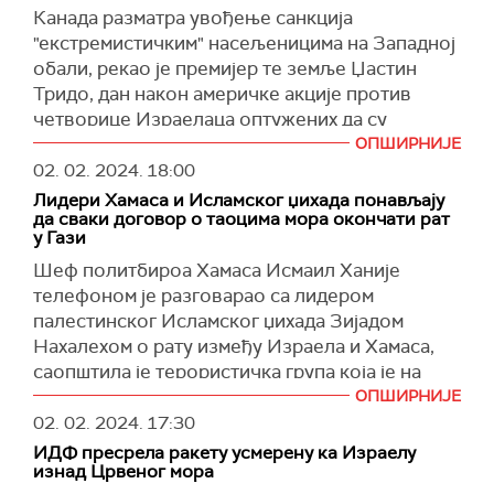
током 100 дана, поново
уз
пауз
е у војним
Канада разматра увођење санкција
Уједињене нације.
операцијама.
"екстремистичким" насељеницима на Западној
"
То не може бити на почетку процеса. Процес
(Haaretz daily
)
обали, рекао је премијер те земље Џастин
треба да крене. Али то не мора бити на крају
Тридо, дан након америчке акције против
процеса", рекао је Камерон.
четворице Израелаца оптужених да су
умешани у насиље.
ОПШИРНИЈЕ
Британски министар, говорећи током посете
02. 02. 2024.
18:00
Либану у оквиру регионалне турнеје, каже да
"
Тражимо како да осигурамо да они који су
Нетанјаху "није искључио свеобухватно
Лидери Хамаса и Исламског џихада понављају
одговорни за екстремистичко насиље или
да сваки договор о таоцима мора окончати рат
решење о две државе".
екстремно насиље насељеника на Западној
у Гази
обали одговарају за то“, рекао је Тридо.
(
Reuters
)
Шеф политбироа Хамаса Исмаил Ханије
(
Reuters
)
телефоном је разговарао са лидером
палестинског Исламског џихада Зијадом
Нахалехом о рату између Израела и Хамаса,
саопштила је терористичка група која је на
власти у Гази.
ОПШИРНИЈЕ
02. 02. 2024.
17:30
Како се наводи у Хамасовом саопштењу, у
ИДФ пресрела ракету усмерену ка Израелу
разговору су се сложили да сваки договор са
изнад Црвеног мора
Израелом за ослобађање талаца мора да буде