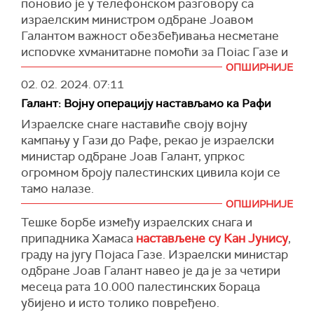
поновио је у телефонском разговору са
израелским министром одбране Јоавом
Галантом важност обезбеђивања несметане
испоруке хуманитарне помоћи за Појас Газе и
захвалио Галанту на његовим напорима да се
ОПШИРНИЈЕ
оствари тај заједнички циљ, саопштио је
02. 02. 2024.
07:11
Пентагон.
Галант: Војну операцију настављамо ка Рафи
У саопштењу се наводи да су Остин и Галант у
Израелске снаге наставиће своју војну
четвртак разговарали о преласку Израела на
кампању у Гази до Рафе, рекао је израелски
операције ниског интензитета у Појасу Газе,
министар одбране Јоав Галант, упркос
подршци дипломатском решењу за сукоб дуж
огромном броју палестинских цивила који се
израелско-либанске границе и о стабилности
тамо налазе.
на окупираној Западној обали.
ОПШИРНИЈЕ
У објави на платформи
Икс (Твитер)
Галант је
Тешке борбе између израелских снага и
Остин и Галант су разговарали и о претњама
навео да је бригада Хамаса у Кан Јунису
припадника Хамаса
настављене су Кан Јунису
,
америчким снагама које су распоређене у
распуштена и да ће војска тамо завршити своју
граду на југу Појаса Газе. Израелски министар
региону Блиског истока.
мисију и наставити до Рафе.
одбране Јоав Галант навео је да је за четири
Галант је изразио саучешће због погибије три
Велики притисак који наше снаге врше на мете
месеца рата 10.000 палестинских бораца
америчка војника у нападу дроном у Јордану,
Хамаса приближава нас повратку отетих.
убијено и исто толико повређено.