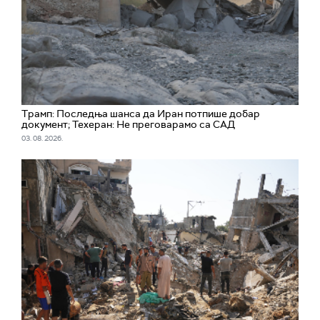
Трамп: Последња шанса да Иран потпише добар
документ; Техеран: Не преговарамо са САД
03. 08. 2026.