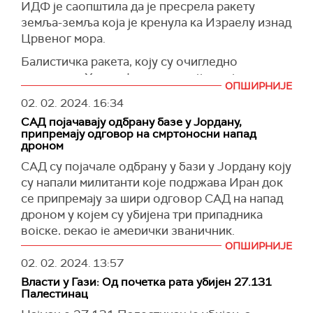
ИДФ је саопштила да је пресрела ракету
праћен потпуним прекидом борби,
земља-земља која је кренула ка Израелу изнад
повлачењем израелских снага из Газе,
Црвеног мора.
окончањем блокаде, реконструкцијом појаса и
ослобађањем палестинских затвореника.
Балистичка ракета, коју су очигледно
лансирали Хути у Јемену
ка
најјужнијем
(
Times of israel
)
ОПШИРНИЈЕ
израелском граду
Ја
лату, оборена је
изнад
02. 02. 2024.
16:34
Црвеног мора.
САД појачавају одбрану базе у Јордану,
(
Times of israel
)
припремају одговор на смртоносни напад
дроном
САД су појачале одбрану у бази у Јордану коју
су напали милитанти које подржава Иран док
се припремају за шири одговор САД на напад
дроном у којем су убијена три припадника
војске, рекао је амерички званичник.
ОПШИРНИЈЕ
Док су претходни одговори САД били
02. 02. 2024.
13:57
ограниченији, смрт тројице припадника војске
Власти у Гази: Од почетка рата убијен 27.131
прешли су границу, каже званичник. Базу је
Палестинац
погодио дрон иранске производње испаљен