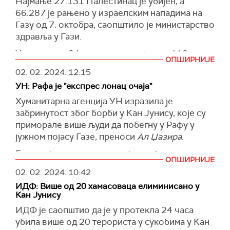
Најмање 27.131 Палестинац је убијен, а
из Ирака, каже званичник.
66.287 је рањено у израелским нападима на
У данима од напада, САД су појачале одбрану
Газу од 7. октобра, саопштило је министарство
око базе, у којој је смештено око 350
здравља у Гази.
америчких војника која се налази у близини
У последња 24 сата погинуло је око 112
демилитаризоване зоне на граници између
ОПШИРНИЈЕ
Палестинаца, а 148 је повређено, додало је
Јордана и Сирије. Ирачка граница је удаљена
02. 02. 2024.
12:15
министарство.
свега 10 километара.
УН: Рафа је "експрес лонац очаја"
(
Reuters
)
(
Reuters
)
Хуманитарна агенција УН изразила је
забринутост због борби у Кан Јунису, које су
приморале више људи да побегну у Рафу у
јужном појасу Газе, преноси
Ал Џазира
.
Град на југу енклаве описује као "експрес
ОПШИРНИЈЕ
лонац очаја”.
02. 02. 2024.
10:42
"Ескалација непријатељстава у Кан Јунису
ИДФ: Више од 20 хамасоваца елиминисано у
резултирала је повећањем броја интерно
Кан Јунису
расељених који траже уточиште у Рафи
ИДФ је саопштио да је у протeкла 24 часа
последњих дана“, рекао је Јенс Лерке,
убила више од 20 терориста у сукобима у Кан
портпарол Канцеларије УН за координацију