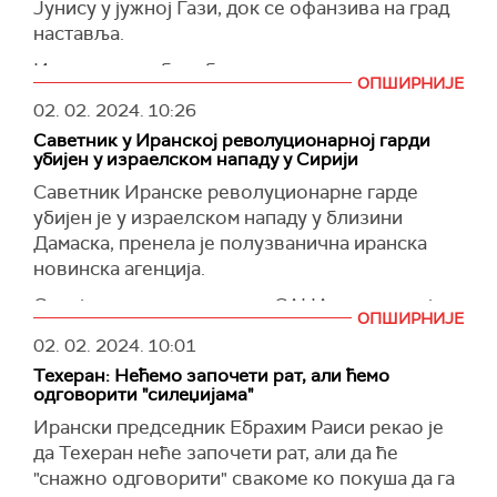
Јунису у јужној Гази, док се офанзива на град
хуманитарних послова (ОЦХА).
наставља.
"Хиљаде Палестинаца је наставило да бежи ка
Израелске одбрамбене снаге тврде да су
ОПШИРНИЈЕ
југу Газе, где се већ налази више од половине
многи хамасовци елиминисани у Кан Jунису
02. 02. 2024.
10:26
становништва од око 2,3 милиона људи. Рафа
неутралисани у борби из непосредне близине.
је 'експрес лонац очаја', а ми се плашимо онога
Саветник у Иранској револуционарној гарди
Како се додаје, на неколико локација у Кан
убијен у израелском нападу у Сирији
што следи”, навео је Лерке.
Јунису пронађене су гранате, експлозивна
Саветник Иранске револуционарне гарде
(
Al Jazeera
)
пуњења, војна опрема, аутоматске пушке
убијен је у израелском нападу у близини
калашњиков и муниција.
Дамаска, пренела је полузванична иранска
новинска агенција.
На западу Кан Јуниса, војници из бригаде
Гивати усмерили су авионе да нападну зграде
Сиријски државни емитер САНА саопштио је
ОПШИРНИЈЕ
у којима су деловали терористи, укључујући и
да је Израел рано јутрос извео ваздушне
02. 02. 2024.
10:01
један одред који је испаљивао
нападе у близини Дамаска.
противтенковске ракете на израелске снаге.
Техеран: Нећемо започети рат, али ћемо
У извештају, који се позива на војни извор,
одговорити "силеџијама"
У северној и централној Гази, израелске снаге
наводи се да је израелска летелица лансирала
Ирански председник Ебрахим Раиси рекао је
су извршиле рацију на инфраструктуру Хамаса
своје ракете са Голанске висоравни на
да Техеран неће започети рат, али да ће
и елиминисале његове одреде.
циљеве јужно од престонице око 4.20.
"снажно одговорити" свакоме ко покуша да гa