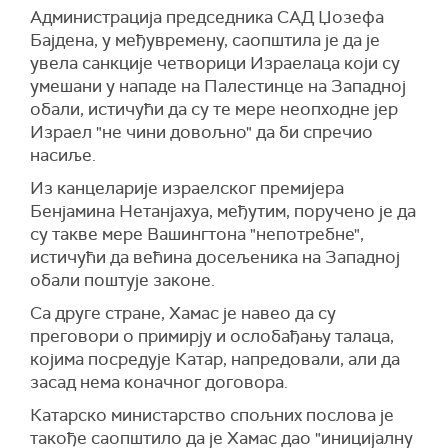
наведено је у саопштењу.
Наставићемо до краја, нема другог пута,
Администрација председника САД Џозефа
истакао је Галант.
САД верују да је дрон којим је извршен напад
Бајдена, у међувремену, саопштила је да је
на америчку базу у Јордану током викенда, а у
Израелске снаге су континуирано шириле
увела санкције четворици Израелаца који су
којем су три америчка војника погинула и
своју кампању на југ на енклаве где су раније
умешани у нападе на Палестинце на Западној
више од 40 рањено, произведен у Ирану,
упућивале Палестинце да се склоне ради
обали, истичући да су те мере неопходне јер
рекла су четири неименована америчка
своје безбедности.
Израел "не чини довољно" да би спречио
званичника за
Ројтерс
.
насиље.
Рафа је најјужнији град у Гази, а египатске
(
Reuters
)
власти су још на почетку сукоба поручиле да
Из канцеларије израелског премијера
неће омогућити масовни прихват избеглица.
Бенјамина Нетанјахуа, међутим, поручено је да
су такве мере Вашингтона "непотребне",
Осамдесет пет одсто од 2,2 милиона
истичући да већина досељеника на Западној
становника Газе већ је расељено, а у Рафи,
обали поштује законе.
која је већ пренасељена, налази се више од
милион људи.
Са друге стране, Хамас је навео да су
преговори о примирју и ослобађању талаца,
(
Guardian
)
којима посредује Катар, напредовали, али да
засад нема коначног договора.
Катарско министарство спољних послова је
такође саопштило да је Хамас дао "иницијалну