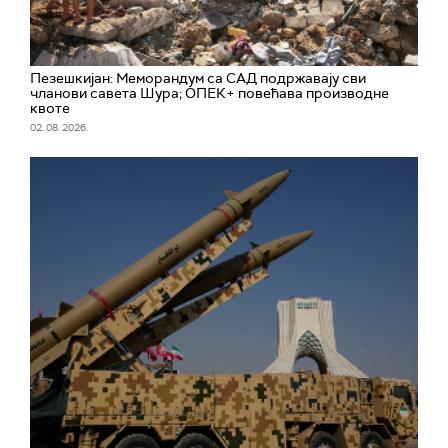
Пезешкијан: Меморандум са САД подржавају сви
чланови савета Шура; ОПЕК+ повећава производне
квоте
02. 08. 2026.