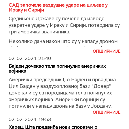
САД започеле ваздушне ударе на циљеве у
Ираку и Сирији
Сједињене Државе су почеле да изводе
узвратне ударе у Ираку и Сирији,
потврдила су
три америчка званичника.
Неколико дана након што су у нападу дроном
убијена три америчка војника у бази у Јордану,
ОПШИРНИЈЕ
САД су почеле да изводе узвратне ударе у
02. 02. 2024.
21:40
Сирији
и Ираку
, јављају амерички медији.
Бајден дочекао тела погинулих америчких
Пентагон
н
ије
коментари
сао наводе
Фок
с
војника
Њуз
-а
и
Еј-Би-Си
-ја.
Амерички председник Џо Бајден и прва дама
Џил Бајден у ваздухопловној бази “
Довер“
(
Fox News, ABC
)
дочекали су са породицама тела погинулих
америчких војника. Амерички војници су
погинули у нападу дрона на базу у Јордану.
ОПШИРНИЈЕ
Бајден се
претходно састао са члановима
02. 02. 2024.
19:53
породица погинулих војника, који су сви били
Харец: Шта предвиђа нови споразум о
из Џорџије.