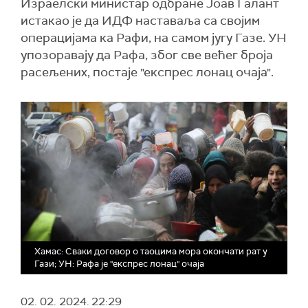
Израелски министар одбране Јоав Галант
истакао је да ИДФ наставаља са својим
операцијама ка Рафи, на самом југу Газе. УН
упозоравају да Рафа, због све већег броја
расељених, постаје "експрес лонац очаја".
Хамас: Сваки договор о таоцима мора окончати рат у
Гази; УН: Рафа је "експрес лонац" очаја
02. 02. 2024.
22:29