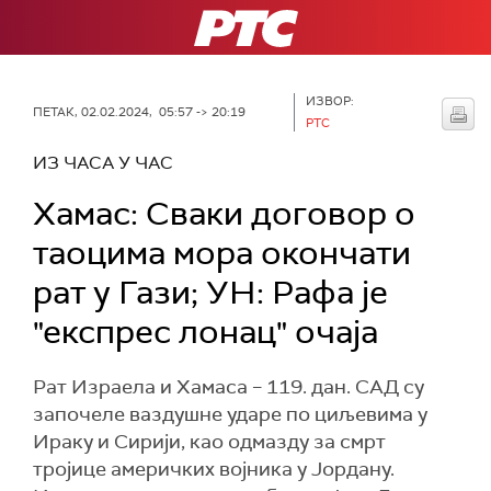
РТС
ИЗВОР:
ПЕТАК, 02.02.2024, 05:57 -> 20:19
РТС
ИЗ ЧАСА У ЧАС
Хамас: Сваки договор о
таоцима мора окончати
рат у Гази; УН: Рафа је
"експрес лонац" очаја
Рат Израела и Хамаса – 119. дан. САД су
започеле ваздушне ударе по циљевима у
Ираку и Сирији, као одмазду за смрт
тројице америчких војника у Јордану.