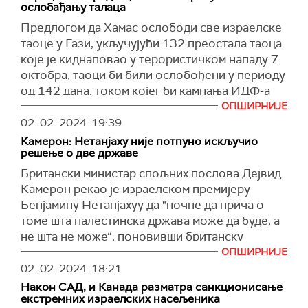
ослобађању талаца
Тројица војника који су били стационирани у
Предлогом да Хамас ослободи све израелске
Јордану прве су америчке жртве од почетка
таоце у Гази, укључујући 132 преостала таоца
рата између Израела и Хамаса.
које је киднаповао у терористичком нападу 7.
октобра, таоци би били ослобођени у периоду
(
Reuters
)
од 142 дана, током којег би кампања ИДФ-а
против Хамаса у Гази била обустављена, пише
ОПШИРНИЈЕ
израелски дневник
Харец
.
02. 02. 2024.
19:39
Камерон: Нетанјаху није потпуно искључио
Извори који су учествовали на седници
решење о две државе
кабинета за безбедност рекли су за лист да
Британски министар спољних послова Дејвид
предлог који је представљен израелским
Камерон рекао је израелском премијеру
министрима позива на почетно ослобађање
Бенјамину Нетанјахуу да "почне да прича о
35 жена, старијих и болесних талаца, уз
томе шта палестинска држава може да буде, а
једнодневну паузу у војним дејствима за
не шта не може“, поновивши британску
сваког ослобођеног таоца.
подршку решењу о две државе.
ОПШИРНИЈЕ
Затим би требало недељу дана да се
02. 02. 2024.
18:21
Камерон каже да је део британске политике да
преговара о повратку осталих 100 талаца, који
Након САД, и Канада разматра санкционисање
се каже да ће доћи време када ће Британија
би, ако се постигне договор, били ослобођени
екстремних израелских насељеника
признати палестинску државу, као и