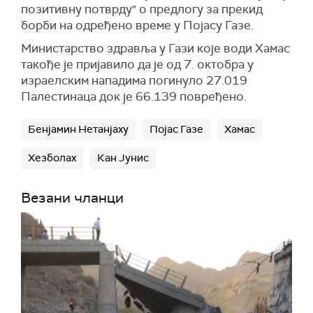
позитивну потврду" о предлогу за прекид
борби на одређено време у Појасу Газе.
Министарство здравља у Гази које води Хамас
такође је пријавило да је од 7. октобра у
израелским нападима погинуло 27.019
Палестинаца док је 66.139 повређено.
Бенјамин Нетанјаху
Појас Газе
Хамас
Хезболах
Кан Јунис
Везани чланци