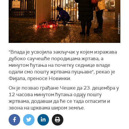
"Влада је усвојила закључак у којем изражава
дубоко саучешће породицама жртава, а
минутом ћутања на почетку седнице владе
одали смо пошту жртвама пуцњаве", рекао је
Фијала, преносе Новинки.
Он је позвао грађане Чешке да 23. децембра у
12 часова минутом ћутања одају пошту
жртвама, додавши да ће се тада огласити и
звона на црквама широм земље.