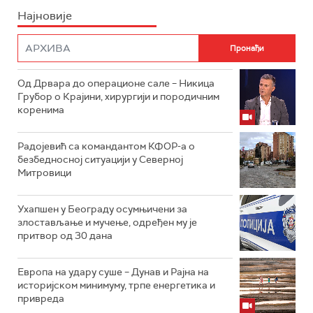
Најновије
Од Дрвара до операционе сале – Никица
Грубор о Крајини, хирургији и породичним
коренима
Радојевић са командантом КФОР-а о
безбедносној ситуацији у Северној
Митровици
Ухапшен у Београду осумњичени за
злостављање и мучење, одређен му је
притвор од 30 дана
Европа на удару суше – Дунав и Рајна на
историјском минимуму, трпе енергетика и
привреда