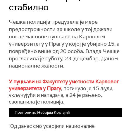
стабилно
Чешка полиција предузела је мере
предострожности за школе у тој држави
после масовне пуцњаве на Карловом
универзитету у Прагу у којој је убијено 15, а
повређено више од 20 особа. Влада Чешке
прогласила је суботу, 23. децембар, Даном
националне жалости.
У пуцњави на Факултету уметности Карловог
универзитета у Прагу
, погинуло је 15 људи,
укључујући и нападача, а 24 је рањено,
саопштила је полиција.
Припремио Небојша Котлајић
"Од данас смо усвојили националне