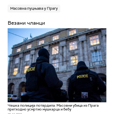
Масовна пуцњава у Прагу
Везани чланци
Чешка полиција потврдила: Масовни убица из Прага
претходно усмртио мушкарца и бебу