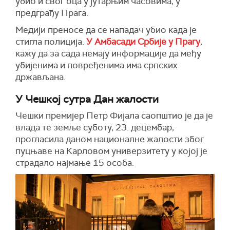
убио и свог оца у јутарњим часовима, у
предграђу Прага.
Медији преносе да се нападач убио када је
стигла полиција.
У Амбасади Србије у Прагу
,
кажу да за сада немају информације да међу
убијенима и повређенима има српских
држављана.
У Чешкој сутра Дан жалости
Чешки премијер Петр Фијала саопштио је да је
влада те земље суботу, 23. децембар,
прогласила даном националне жалости због
пуцњаве на Карловом универзитету у којој је
страдало најмање 15 особа.