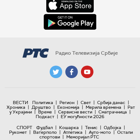
Радио Телевизија Србије
|
|
|
|
ВЕСТИ
Политика
Регион
Свет
Србија данас
|
|
|
|
Хроника
Друштво
Економија
Мерила времена
Рат
|
|
|
|
у Украјини
Време
Сервисне вести
Сматрачница
|
Подкаст
ЕУ могућности 2026
|
|
|
|
СПОРТ
Фудбал
Кошарка
Тенис
Одбојка
|
|
|
|
Рукомет
Ватерполо
Атлетика
Ауто-мото
Остали
|
спортови
Меморијал РТС