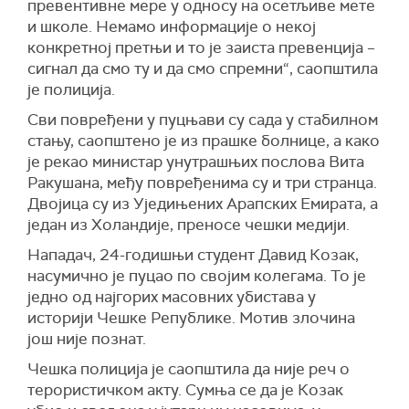
превентивне мере у односу на осетљиве мете
и школе. Немамо информације о некој
конкретној претњи и то је заиста превенција –
сигнал да смо ту и да смо спремни“, саопштила
је полиција.
Сви повређени у пуцњави су сада у стабилном
стању, саопштено је из прашке болнице, а како
је рекао министар унутрашњих послова Вита
Ракушана, међу повређенима су и три странца.
Двојица су из Уједињених Арапских Емирата, а
један из Холандије, преносе чешки медији.
Нападач, 24-годишњи студент Давид Козак,
насумично је пуцао по својим колегама. То је
једно од најгорих масовних убистава у
историји Чешке Републике. Мотив злочина
још није познат.
Чешка полиција је саопштила да није реч о
терористичком акту. Сумња се да је Козак