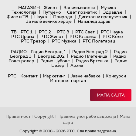
|
|
|
МАГАЗИН
Живот
Занимљивости
Музика
|
|
|
|
Технологијa
Путујемо
Свет познатих
Здравље
|
|
|
|
Филм и ТВ
Наука
Природа
Дигитални предузетник
|
За мале велике хероје
Наизглед здрав
|
|
|
|
|
ТВ
РТС 1
РТС 2
РТС 3
РТС Свет
РТС Наука
|
|
|
|
РТС Драма
РТС Живот
РТС Класика
РТС Коло
|
|
РТС Трезор
РТС Музика
РТС Полетарац
|
|
РАДИО
Радио Београд 1
Радио Београд 2
Радио
|
|
|
Београд 3
Београд 202
Радио Плетеница
Радио
|
|
|
Рокенролер
Радио Џубокс
Радио Вртешка
Радио
|
Џезер
Архив
|
|
|
|
РТС
Контакт
Маркетинг
Јавне набавке
Конкурси
Интернет портал
МАПА САЈТА
Приватност
Copyright
Правила употребе садржаја
Мапа
|
|
|
сајта
Copyright © 2008 - 2026 РТС. Сва права задржана.