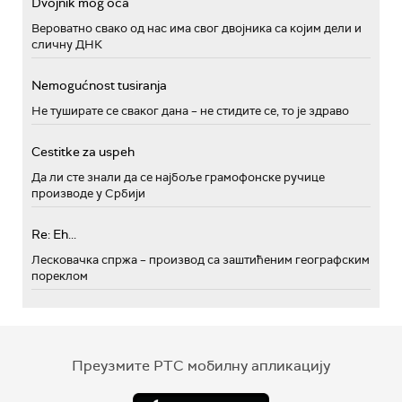
Dvojnik mog oca
Вероватно свако од нас има свог двојника са којим дели и
сличну ДНК
Nemogućnost tusiranja
Не туширате се сваког дана – не стидите се, то је здраво
Cestitke za uspeh
Да ли сте знали да се најбоље грамофонске ручице
производе у Србији
Re: Eh...
Лесковачка спржа – производ са заштићеним географским
пореклом
Преузмите РТС мобилну апликацију