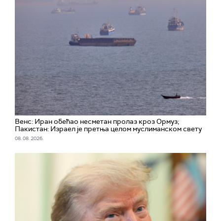
Венс: Иран обећао несметан пролаз кроз Ормуз;
Пакистан: Израел је претња целом муслиманском свету
08. 08. 2026.