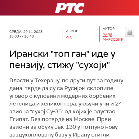
РТС
АУТОР:
ИЗВОР:
СРЕДА, 29.11.2023,
РАДЕ
18:03 -> 18:48
РТС
МАРОЕВИЋ
Ирански "топ ган" иде у
пензију, стижу "сухоји"
Власти у Техерану, по други пут за годину
дана, тврде да су са Русијом склопиле
уговор о куповини модерних борбених
летелица и хеликоптера, укључијући и 24
авиона "сухој Су-35" од којих је одустао
Египат. Без потврде из Москве. Први
авиони за обуку Јак-130 у потпуно нову
ваздухопловану базу у Ирану стигли