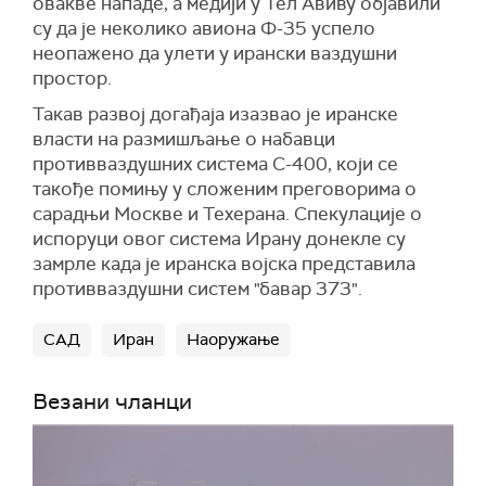
овакве нападе, а медији у Тел Авиву објавили
су да је неколико авиона Ф-35 успело
неопажено да улети у ирански ваздушни
простор.
Такав развој догађаја изазвао је иранске
власти на размишљање о набавци
противваздушних система С-400, који се
такође помињу у сложеним преговорима о
сарадњи Москве и Техерана. Спекулације о
испоруци овог система Ирану донекле су
замрле када је иранска војска представила
противваздушни систем "бавар 373".
САД
Иран
Наоружање
Везани чланци