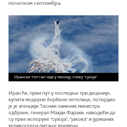
почетком септембра.
Ирански "топ ган" иде у пензију, стижу "сухоји"
Иран ће, први пут у последње три деценије,
купити модерне борбене летелице, потврдио
је је агенцији Тасним заменик министра
одбране, генерал Махди Фарахи, наводећи да
су прве испоруке "сухоја", "јакова" и јуришних
хеликоптера питање времена.