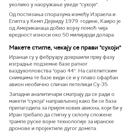
уколико у наоружање уведе "сухоје".
Од постизања споразума између Израела и
Египта у Кемп Дејвиду 1979. године, Каиро је
од Американаца добио војну помоћ чија
вредност износи око 50 милијарди долара.
Макете стигле, чекају се прави "сухоји"
Иранци су у фебруару довршили прву фазу
изградње подземне базе ратног
ваздухопловства "орао 44". На сателитским
снимцима те базе види се и у плаво офарбан
авион необично сличан летелици Су-35.
Западни аналитичари сматрају да се ради о
макети "сухоја" направљеној како би се база
прилагодила за пријем нових авиона, који би у
Иран требало да стигну у склопу сложене
трампе руске војне технологије за иранске
дронове и пројектиле дугог домета.