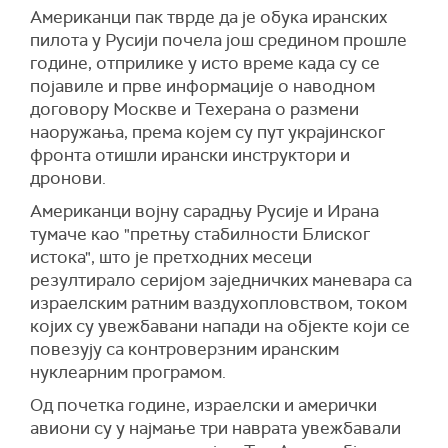
Американци пак тврде да је обука иранских
пилота у Русији почела још средином прошле
године, отприлике у исто време када су се
појавиле и прве информације о наводном
договору Москве и Техерана о размени
наоружања, према којем су пут украјинског
фронта отишли ирански инструктори и
дронови.
Американци војну сарадњу Русије и Ирана
тумаче као "претњу стабилности Блиског
истока", што је претходних месеци
резултирало серијом заједничких маневара са
израелским ратним ваздухопловством, током
којих су увежбавани напади на објекте који се
повезују са контроверзним иранским
нуклеарним програмом.
Од почетка године, израелски и амерички
авиони су у најмање три наврата увежбавали