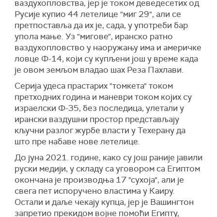
ваздухопловства, јер је током деведесетих од
Русије купио 44 летелицe "миг 29", али се
претпоставља да их је, сада, у употреби бар
упола мање. Уз "мигове", иранско ратно
ваздухопловство у наоружању има и америчке
ловце Ф-14, који су купљени још у време када
је овом земљом владао шах Реза Пахлави.
Серија удеса прастарих "томкета" током
претходних година и маневри током којих су
израелски Ф-35, без последица, улетали у
ирански ваздушни простор представљају
кључни разлог журбе власти у Техерану да
што пре набаве нове летелице.
До јуна 2021. године, како су још раније јавили
руски медији, у складу са уговором са Египтом
окончана је производња 17 "сухоја", али је
свега пет испоручено властима у Каиру.
Остали и даље чекају купца, јер је Вашингтон
запретио прекидом војне помоћи Египту,