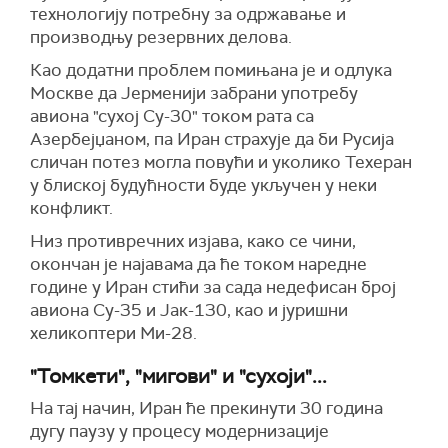
технологију потребну за одржавање и
производњу резервних делова.
Као додатни проблем помињана је и одлука
Москве да Јерменији забрани употребу
авиона "сухој Су-30" током рата са
Азербејџаном, па Иран страхује да би Русија
сличан потез могла повући и уколико Техеран
у блиској будућности буде укључен у неки
конфликт.
Низ противречних изјава, како се чини,
окончан је најавама да ће током наредне
године у Иран стићи за сада недефисан број
авиона Су-35 и Јак-130, као и јуришни
хеликоптери Ми-28.
"Томкети", "мигови" и "сухоји"...
На тај начин, Иран ће прекинути 30 година
дугу паузу у процесу модернизације