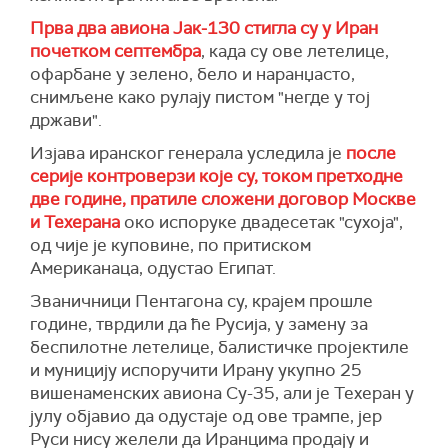
Прва два авиона Јак-130 стигла су у Иран
почетком септембра
, када су ове летелице,
офарбане у зелено, бело и наранџасто,
снимљене како рулају пистом "негде у тој
држави".
Изјава иранског генерала уследила је
после
серије контроверзи које су, током претходне
две године, пратиле сложени договор Москве
и Техерана
око испоруке двадесетак "сухоја",
од чије је куповине, по притиском
Американаца, одустао Египат.
Званичници Пентагона су, крајем прошле
године, тврдили да ће Русија, у замену за
беспилотне летелице, балистичке пројектиле
и муницију испоручити Ирану укупно 25
вишенаменских авиона Су-35, али је Техеран у
јулу објавио да одустаје од ове трампе, јер
Руси нису желели да Иранцима продају и