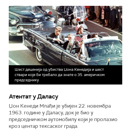
Шест деценија од убиства Џона Кенедија и шест
ствари које би требало да знате о 35. америчком
председнику
Атентат у Даласу
Џон Кенеди
Млађи
је убијен 22. новембра
1963. године у Даласу, док је био у
председничком аутомобилу који је пролазио
кроз центар
тексаског града
.