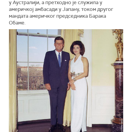
у Аустралији, а претходно је служила у
америчкој амбасади у Јапану, током другог
мандата америчког председника Барака
Обаме.