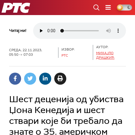
РТС
Читај ми!
АУТОР:
ИЗВОР:
СРЕДА, 22.11.2023,
МИХАЈЛО
05:50 -> 07:03
РТС
ДРАШКИЋ
Шест деценија од убиства
Џона Кенедија и шест
ствари које би требало да
знате о 35. америчком