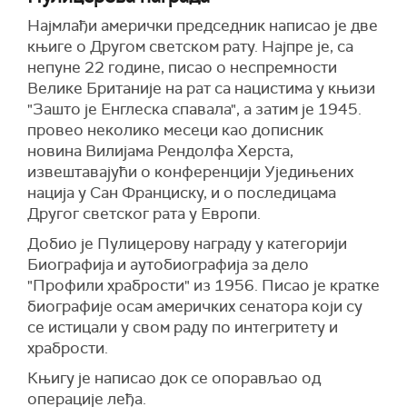
Најмлађи амерички председник написао је две
књиге о Другом светском рату. Најпре је, са
непуне 22 године, писао о неспремности
Велике Британије на рат са нацистима у књизи
"Зашто је Енглеска спавала", а затим је 1945.
провео неколико месеци као дописник
новина
Вилијама Рендолфа Херста,
извештавајући о конференцији Уједињених
нација у Сан Франциску, и о последицама
Другог светског рата у Европи.
Добио је Пулицерову награду у категорији
Биографија и аутобиографија за дело
"Профили храбрости" из
1956.
Писао је кратке
биографије осам америчких сенатора који су
се истицали у свом раду по интегритету и
храбрости.
Књигу је написао док се опорављао од
операције леђа.