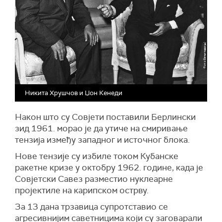
Никита Хрушчов и Џон Кенеди
Након што су Совјети поставили Берлински
зид 1961. морао је да утиче на смиривање
тензија између западног и источног блока.
Нове тензије су избиле током Кубанске
ракетне кризе у октобру 1962. године, када је
Совјетски
С
авез разместио нуклеарне
пројектиле на карипском острву.
За 13 дана трзавица супротставио се
агресивнијим саветницима који су заговарали