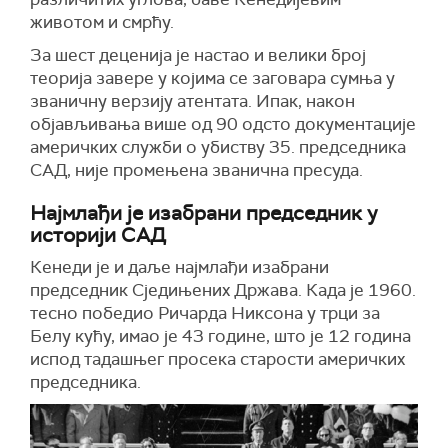
животом и
смрћу
.
За шест деценија
је настао и велики број
теорија завере
у којима се заговара сумња
у
званичн
у
верзију атентата. Ипак, након
објављивања више од 90 одсто документације
америчких служби о убиству 35. председника
САД, није промењена званична пресуда.
Најмлађи је изабрани председник у
историји САД
Кенеди
је
и даље најмлађи изабрани
председник Сједињених Држава. Када је 1960.
тесно победио Ричарда Никсона у трци за
Белу кућу, имао је 43 године, што је 12 година
испод
тадашњег просека старости америчких
председника.