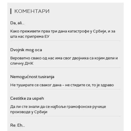
КОМЕНТАРИ
Da, ali...
Како преживети прва три дана катастрофе у Србији, и за
шта нас припрема ЕУ
Dvojnik mog oca
Вероватно свако од нас има свог двојника са којим дели и
сличну ДНК
Nemogućnost tusiranja
Не туширате се сваког дана – не стидите се, то је здраво
Cestitke za uspeh
Да ли сте знали да се најбоље грамофонске ручице
производе у Србији
Re: Eh...