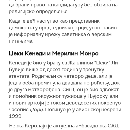
да брани право на кандидатуру без обзира на
религијско опредељење.
Када је већ наступао као представник
демократа у председничкој трци, успоставио
је
неформалну мрежу саветника о верск
им
питањ
има.
Џеки Кенеди и Мерилин Монро
Кенеди је био у браку са Жаклином "Џеки" Ли
Бувије више од десет година у тренутку
атентата. Родитељи су четворо деце, али је
једна беба преминула два дана
по рођењу
,
док
је друга мртворођена. Син Џон је био адвокат
и помоћник окружног тужиоца у Њујорку, али
и новинар који је током деведесетих покренуо
часопис
Џорџ.
Погинуо је у авионској несрећи
1999.
Ћерка Керолајн је актуелна амбасадорка САД