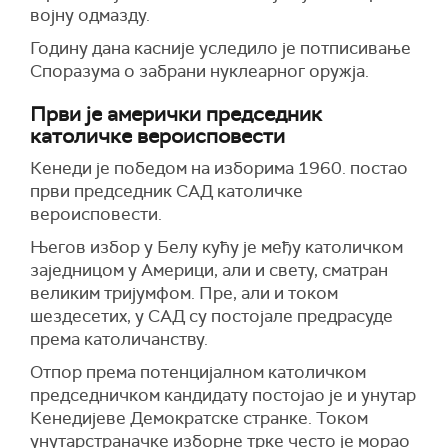
војну одмазду.
Годину дана касније уследило је потписивање
Споразума о забрани нуклеарног оружја.
Први је амерички председник
католичке вероисповести
Кенеди је победом на изборима 1960.
постао
први председник САД католичке
вероисповести.
Његов избор у Белу кућу је међу католичком
заједницом у Америци, али и свету, сматран
великим тријумфом. Пре, али и током
шездесетих, у САД су постојале
предрасуде
према католичанству.
Отпор према потенцијалном католичком
председничком кандидату постојао је и унутар
Кенедијеве Демократске странке.
Током
унутарстраначке изборне трке често
је
морао