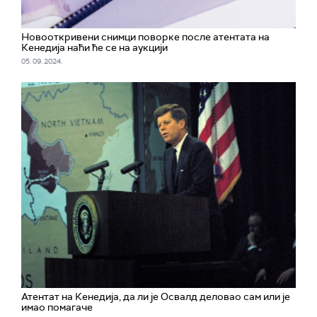
Новооткривени снимци поворке после атентата на
Кенедија наћи ће се на аукцији
05. 09. 2024.
Атентат на Кенедија, да ли је Освалд деловао сам или је
имао помагаче