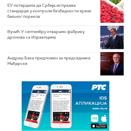
ЕУ потврдила да Србија испуњава
стандарде у контроли безбедности хране
биљног порекла
Вучић: У септембру отварамо фабрику
дронова са Израелцима
Андраш Бакa предложен за председника
Мађарске