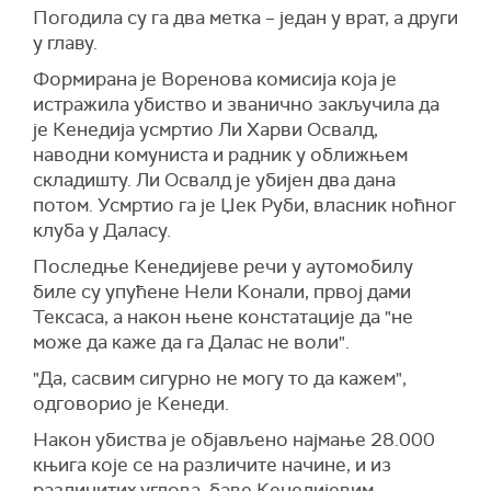
П
огодила
су га
два метка
–
један у врат, а други
у главу.
Формирана је Воренова комисија која је
истражила убиство и званично закључила да
је Кенедија усмртио Ли Харви Освалд,
наводни
комуниста и радник у оближњем
складишту. Ли Освалд је убијен
два дана
потом.
Усмртио га је Џек Руби, власник ноћног
клуба у Даласу.
Последње Кенедијеве речи у аутомобилу
биле су упућене
Нели Конали, првој дами
Тексаса,
а
након њене констатације да "не
може да каже да га Далас не воли".
"Да, сасвим сигурно не могу то да кажем",
одговорио
је Кенеди.
Након
убиства
је објављено најма
њ
е 28.000
књига које се на различите начине, и из
различитих углова, баве Кенедијевим