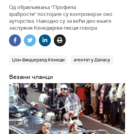
Од објављ
ивања "Профила
храбрости"
постојале су контроверзе око
ауторства. Наводно су за већи део књиге
заслужни Кенедијеви писци говора.
Џон Фицџералд Кенеди
атентат у Даласу
Везани чланци