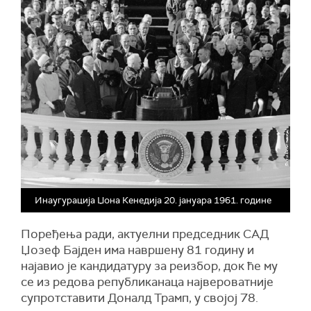
Инаугурација Џона Кенедија 20. јануара 1961. године
Поређења ради, актуелни председник САД
Џозеф Бајден има навршену 81 годину и
најавио је кандидатуру за реизбор, док ће му
се из редова републиканаца највероватније
супротставити Доналд Трамп, у својој 78.