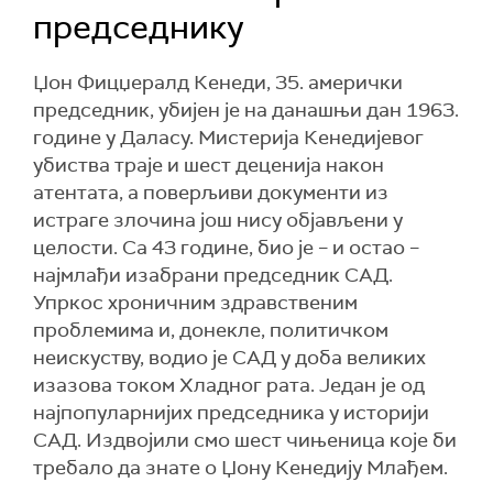
председнику
Џон Фицџералд Кенеди, 35. амерички
председник, убијен је на данашњи дан 1963.
године у Даласу. Мистерија Кенедијевог
убиства траје и шест деценија након
атентата, а поверљиви документи из
истраге злочина још нису објављени у
целости. Са 43 године, био је – и остао –
најмлађи изабрани председник САД.
Упркос хроничним здравственим
проблемима и, донекле, политичком
неискуству, водио је САД у доба великих
изазова током Хладног рата. Један је од
најпопуларнијих председника у историји
САД. Издвојили смо шест чињеница које би
требало да знате о Џону Кенедију Млађем.