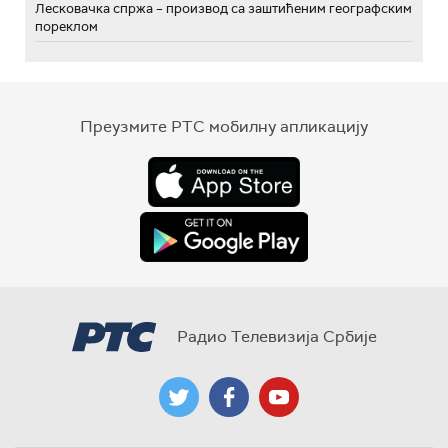
Лесковачка спржа – производ са заштићеним географским
пореклом
Преузмите РТС мобилну апликацију
Радио Телевизија Србије