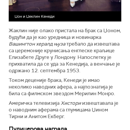
Џон и Џеклин Кенеди
Жаклин није олако пристала на брак са Џоном,
будући да је као уредница и новинарка
Вашингтон хералд њуза
требало да извештава
са
церемоније
крунисања енглеске краљице
Елизабете Друге у Лондону. Напослетку је
прихватила да се уда за Кенедија, а венчање је
одржано 12. септембра 1953.
Током деценије брака, Кенеди је имао
неколико наводних афера, а најпознатија је
била са филмском звездом Мерилин Монро.
Америчка телевизија
Хистори
извештавала је
о наводним аферама са глумицама Џином
Тирни и Анитом Екберг.
Пулицерова награда