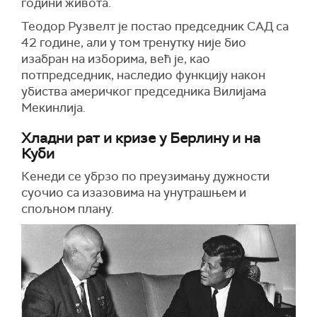
години живота.
Теодор Рузвелт је
постао
председник САД са
42 године, али у том тренутку није био
изабран на изборима, већ је, као
потпредседник, наследио функцију након
убиства америчког председника Вилијама
Мекинлија.
Хладни рат и кризе у Берлину и на
Куби
Кенеди се убрзо по преузимању дужности
суочио са изазовима на унутрашњем и
спољном плану.