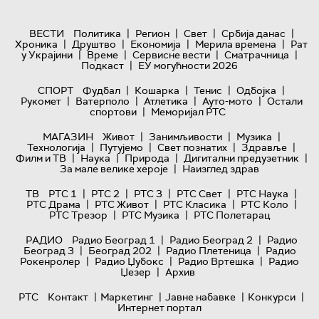
|
|
|
|
ВЕСТИ
Политика
Регион
Свет
Србија данас
|
|
|
|
Хроника
Друштво
Економија
Мерила времена
Рат
|
|
|
|
у Украјини
Време
Сервисне вести
Сматрачница
|
Подкаст
ЕУ могућности 2026
|
|
|
|
СПОРТ
Фудбал
Кошарка
Тенис
Одбојка
|
|
|
|
Рукомет
Ватерполо
Атлетика
Ауто-мото
Остали
|
спортови
Меморијал РТС
|
|
|
МАГАЗИН
Живот
Занимљивости
Музика
|
|
|
|
Технологијa
Путујемо
Свет познатих
Здравље
|
|
|
|
Филм и ТВ
Наука
Природа
Дигитални предузетник
|
За мале велике хероје
Наизглед здрав
|
|
|
|
|
ТВ
РТС 1
РТС 2
РТС 3
РТС Свет
РТС Наука
|
|
|
|
РТС Драма
РТС Живот
РТС Класика
РТС Коло
|
|
РТС Трезор
РТС Музика
РТС Полетарац
|
|
РАДИО
Радио Београд 1
Радио Београд 2
Радио
|
|
|
Београд 3
Београд 202
Радио Плетеница
Радио
|
|
|
Рокенролер
Радио Џубокс
Радио Вртешка
Радио
|
Џезер
Архив
|
|
|
|
РТС
Контакт
Маркетинг
Јавне набавке
Конкурси
Интернет портал