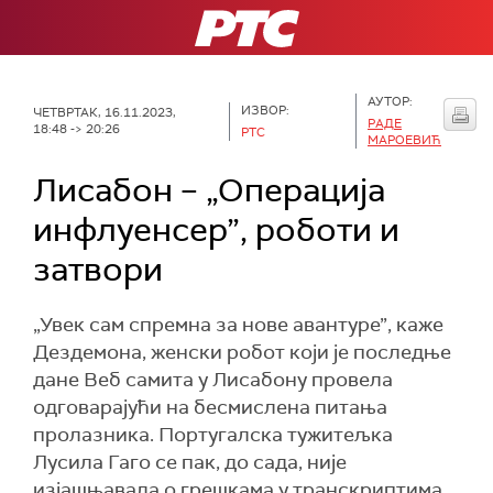
РТС
АУТОР:
ИЗВОР:
ЧЕТВРТАК, 16.11.2023,
РАДЕ
18:48 -> 20:26
РТС
МАРОЕВИЋ
Лисабон – „Операција
инфлуенсер”, роботи и
затвори
„Увек сам спремна за нове авантуре”, каже
Дездемона, женски робот који је последње
дане Веб самита у Лисабону провела
одговарајући на бесмислена питања
пролазника. Португалска тужитељка
Лусила Гаго се пак, до сада, није
изјашњавала о грешкама у транскриптима