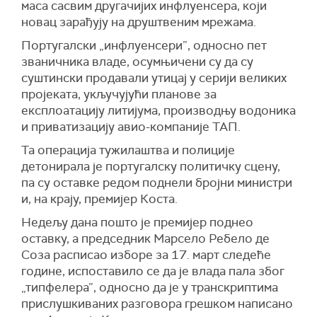
маса сасвим другачијих инфлуенсера, који
новац зарађују на друштвеним мрежама.
Португалски „инфлуенсери”, односно пет
званичника владе, осумњичени су да су
суштински продавали утицај у серији великих
пројеката, укључујући планове за
експлоатацију литијума, производњу водоника
и приватизацију авио-компаније ТАП.
Та операција тужилаштва и полиције
детонирала је португалску политичку сцену,
па су оставке редом поднели бројни министри
и, на крају, премијер Коста.
Недељу дана пошто је премијер поднео
оставку, а председник Марсело Ребело де
Соза расписао изборе за 17. март следеће
године, испоставило се да је влада пала због
„типфелера”, односно да је у транскриптима
прислушкиваних разговора грешком написано