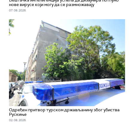
Вештачка интелигенција успела да дизајнира потпуно
нове вирусе који могу да се размножавају
07. 08. 2026.
Одређен притвор турском држављанину због убиства
Рускиње
02. 08. 2026.