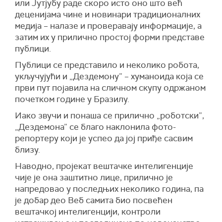
или Јутјубу раде скоро исто оно што већ
деценијама чине и новинари традиционалних
медија – налазе и проверавају информације, а
затим их у прилично простој форми представе
публици.
Публици се представило и неколико робота,
укључујући и „Дездемону” – хуманоида која се
први пут појавила на сличном скупу одржаном
почетком године у Бразилу.
Иако звучи и понаша се прилично „роботски”,
„Дездемона” се благо наклонила фото-
репортеру који је успео да јој приђе сасвим
близу.
Наводно, пројекат вештачке интелигенције
чије је она заштитно лице, прилично је
напредовао у последњих неколико година, па
је добар део Веб самита био посвећен
вештачкој интелигенцији, контроли