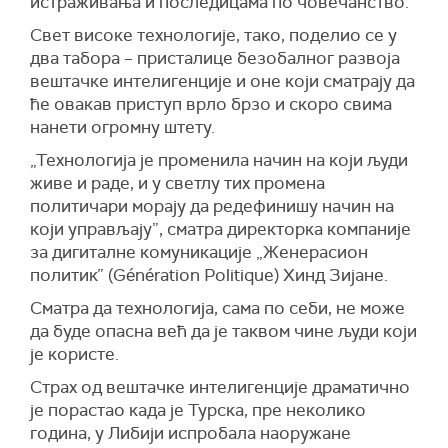
истраживања и последицама по човечанство.
Свет високе технологије, тако, поделио се у
два табора – присталице безобалног развоја
вештачке интелигенције и оне који сматрају да
ће овакав приступ врло брзо и скоро свима
нанети огромну штету.
„Технологија је променила начин на који људи
живе и раде, и у светлу тих промена
политичари морају да редефинишу начин на
који управљају”, сматра директорка компаније
за дигиталне комуникације „Женерасион
политик” (Génération Politique) Хинд Зијане.
Сматра да технологија, сама по себи, не може
да буде опасна већ да је таквом чине људи који
је користе.
Страх од вештачке интелигенције драматично
је порастао када је Турска, пре неколико
година, у Либији испробала наоружане