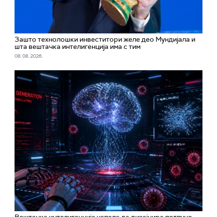
Зашто технолошки инвеститори желе део Мундијала и
шта вештачка интелигенција има с тим
08. 08. 2026.