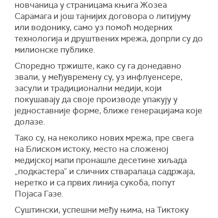
новчаница у страницама књига Жозеа
Сарамага и још тајнијих договора о литијуму
или водонику, само уз помоћ модерних
технологија и друштвених мрежа, допрли су до
милионске публике.
Споредно тржиште, како су га донедавно
звали, у међувремену су, уз инфлуенсере,
засули и традиционални медији, који
покушавају да своје производе упакују у
једноставније форме, ближе генерацијама које
долазе.
Тако су, на неколико нових мрежа, пре свега
на Блиском истоку, место на сложеној
медијској мапи пронашле десетине хиљада
„подкастера” и сличних стваралаца садржаја,
неретко и са првих линија сукоба, попут
Појаса Газе.
Суштински, успешни међу њима, на Тиктоку