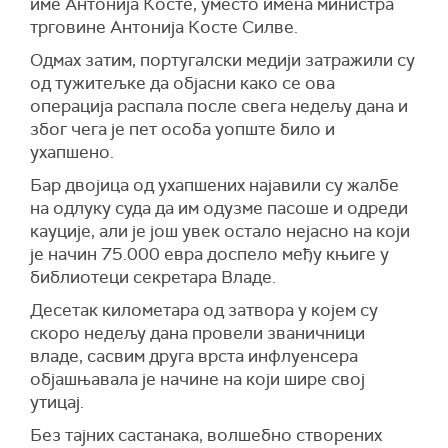
име Антонија Косте, уместо имена министра
трговине Антонија Косте Силве.
Одмах затим, португалски медији затражили су
од тужитељке да објасни како се ова
операција распала после свега недељу дана и
због чега је пет особа уопште било и
ухапшено.
Бар двојица од ухапшених најавили су жалбе
на одлуку суда да им одузме пасоше и одреди
кауције, али је још увек остало нејасно на који
је начин 75.000 евра доспело међу књиге у
библиотеци секретара Владе.
Десетак километара од затвора у којем су
скоро недељу дана провели званичници
владе, сасвим друга врста инфлуенсера
објашњавала је начине на који шире свој
утицај.
Без тајних састанака, волшебно створених