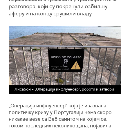
разговора, који су покренули озбиљну
аферу и на концу срушили владу.
Лисабон – „Операција инфлуенсер”, роботи и затвори
„Операција инфлуенсер” која је изазвала
политичку кризу у Португалији нема скоро
никакве везе са Веб самитом на којем се,
током последњих неколико дана, појавила