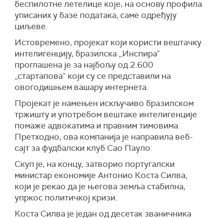
беспилотне летелице које, на основу профила
уписаних у базе података, саме одређују
циљеве.
Истовремено, пројекат који користи вештачку
интелигенцију, бразилска „Инспира”
проглашена је за најбољу од 2.600
„стартапова” који су се представили на
овогодишњем вашару интернета.
Пројекат је намењен искључиво бразилском
тржишту и употребом вештаке интелигенције
помаже адвокатима и правним тимовима.
Претходно, ова компанија је направила веб-
сајт за фудбалски клуб Сао Пауло.
Скуп је, на концу, затворио португалски
министар економије Антонио Коста Силва,
који је рекао да је његова земља стабилна,
упркос политичкој кризи.
Коста Силва је један од десетак званичника