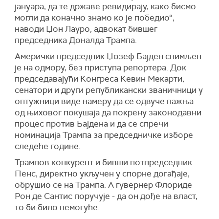
јануара, да те државе ревидирају, како бисмо
могли да коначно знамо ко је победио“,
наводи Џон Лауро, адвокат бившег
председника Доналда Трампа
.
Амерички председник Џозеф Бајден снимљен
је на одмору, без приступа репортера. Док
председавајући Конгреса Кевин Мекарти,
сенатори и други републикански званичници у
оптужници виде намеру да се одвуче пажња
од њиховог покушаја да покрену законодавни
процес против Бајдена и да се спречи
номинација Трампа за председничке изборе
следеће године.
Трампов конкурент и бивши потпредседник
Пенс, директно укључен у спорне догађаје,
обрушио
се
на Трампа. А гувернер Флориде
Рон де Сантис поручује - да он дође на власт,
то би било немогуће.