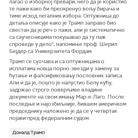
лагао о изборној превари, него да је користио
те лажи како би преокренуо вољу бирача и
тиме исход легалних избора. Оптужница до
детаља описује како је Трамп заправо био
свестан да је реч о лажи, али је систематично
са саучесницима покушавао да ту лаж
спроведе у дело“,
напомиње проф. Шерил
Бејдер са Универзитета Фордам
.
Трамп се суочава и са оптужницама о
исплатама новца порно-звезди у замену за
ћутање и фалсификовању пословних записа.
Али и да је, пошто је напустио Белу кућу,
задржао строго поверљиве владине
документе на свом имању Мар-е-Лаго. После
последње и најозбиљније, бившем америчком
председнику наложено је да се у четвртак
појави пред федералним судом.
Доналд Трамп