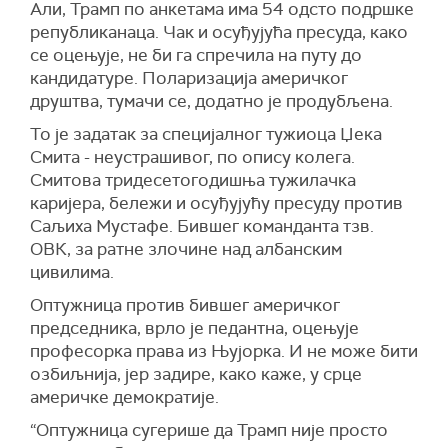
Али, Трамп по анкетама има 54 одсто подршке
републиканаца.
Ч
ак и осуђујућа пресуда, како
се оцењује, не би га спречила на путу до
кандидатуре. Поларизација америчког
друштва, тумачи се, додатно је продубљена.
То је задатак за специјалног тужиоца Џека
Смита - неустрашивог, по опису колега.
Смитова тридесетогодишња тужилачка
каријера, бележи и осуђујућу пресуду против
Саљиха Мустафе. Бившег команданта тзв.
ОВК, за ратне злочине над албанским
цивилима.
Оптужница против бившег америчког
председника, врло је педантна, оцењује
професорка права из Њујорка. И не може бити
озбиљнија, јер задире, како каже, у срце
америчке демократије.
“Оптужница сугерише да Трамп није просто