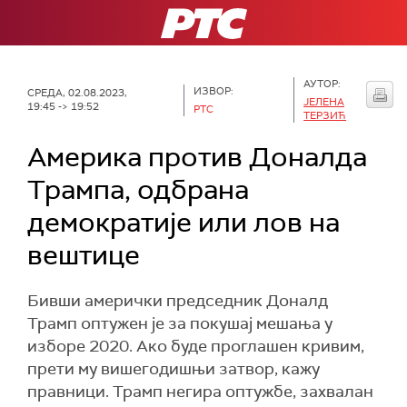
РТС
АУТОР:
ИЗВОР:
СРЕДА, 02.08.2023,
ЈЕЛЕНА
19:45 -> 19:52
РТС
ТЕРЗИЋ
Америка против Доналда
Трампа, одбрана
демократије или лов на
вештице
Бивши амерички председник Доналд
Трамп оптужен је за покушај мешања у
изборе 2020. Ако буде проглашен кривим,
прети му вишегодишњи затвор, кажу
правници. Трамп негира оптужбе, захвалан