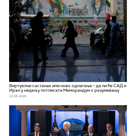
Виртуелни састанак или ново одлагање – да ли ће САД и
Иран у недељу потписати Меморандум о разумевању
13. 06. 2026.