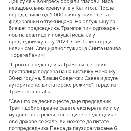
Док су се у Конгресу бројали гласови, маса
незадовољних кренула је у Капитол. После
нереда, више од 1.000 њих суочило се са
федералним оптужницама. На оптужницу за
бившег председника, Трампов тим одговара -
лов на вештице и покушај мешања у
председничку трку 2024. Сам Трамп тврди -
невин сам. Специјалног тужиоца Смита назива
"поремећеним".
“Прогон председника Трампа и његових
присталица подсећа на нацистичку Немачку
30-их година, бивши Совјетски Савез и друге
ауторитарне, диктаторске режиме“, тврде из
Трамповог штаба.
“Све што се десило јесте да је председник
Трамп добио правне савете експерата који су
му дословно рекли, господине председниче,
ове државе се жале, ви можете да питате
потпредседника Пенса да паузира гласање 6.