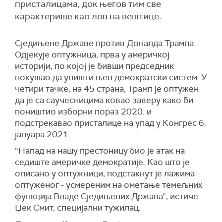
присталицама, док његов тим све
карактерише као лов на вештице.
Сједињене Државе против Доналда Трампа.
Одјекује оптужница, прва у америчкој
историји, по којој је бивши председник
покушао да уништи њен демократски систем. У
четири тачке, на 45 страна, Трамп је оптужен
да је са саучесницима ковао заверу како би
поништио изборни пораз 2020.
и
подстрекавао присталице на упад у Конгрес 6.
јануара 2021.
“Напад на нашу престоницу био је атак на
седиште америчке демократије. Као што је
описано у оптужници, подстакнут је лажима
оптуженог - усмереним на ометање темељних
функција Владе Сједињених Држава“,
истиче
Џек Смит, специјални тужилац
.