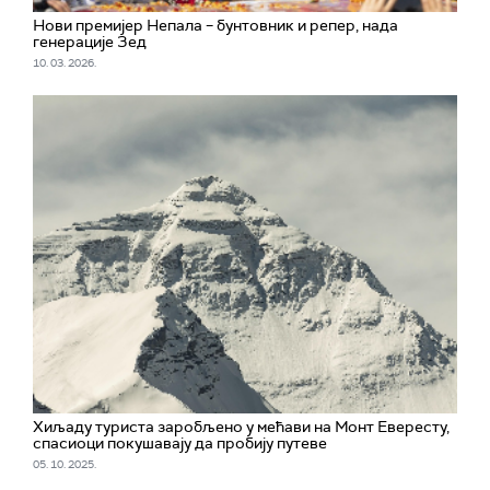
Нови премијер Непала – бунтовник и репер, нада
генерације Зед
10. 03. 2026.
Хиљаду туриста заробљено у мећави на Монт Евересту,
спасиоци покушавају да пробију путеве
05. 10. 2025.