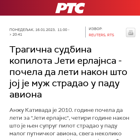
РТС
ИЗВОР:
ПОНЕДЕЉАК, 16.01.2023, 11:00 -
> 20:41
REUTERS, RTS
Трагична судбина
копилота Јети ерлајнса -
почела да лети након што
јој је муж страдао у паду
авиона
Анжу Кативада је 2010. године почела да
лети за "Јети ерлајнс", четири године након
што је њен супруг пилот страдао у паду
малог путничког авиона, свега неколико