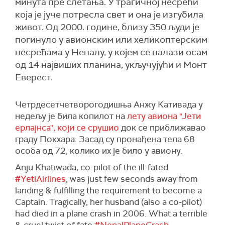
минута пре слетања. У трагичној несрећи
која је јуче потресла свет и она је изгубила
живот. Од 2000. године, близу 350 људи је
погинуло у авионским или хеликоптерским
несрећама у Непалу, у којем се налази осам
од 14 највиших планина, укључујући и Монт
Еверест.
Четрдесетчетворогодишња Анжу Кативада у
недељу је била копилот на
лету авиона "Јети
ерлајнса", који се срушио
док се приближавао
граду Покхара. Засад су пронађена тела 68
особа од 72, колико их је било у авиону.
Anju Khatiwada, co-pilot of the ill-fated
#YetiAirlines
, was just few seconds away from
landing & fulfilling the requirement to become a
Captain. Tragically, her husband (also a co-pilot)
had died in a plane crash in 2006. What a terrible