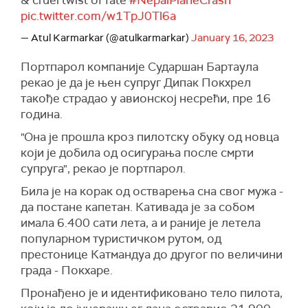
& cruel twist of fate
#NepalPlaneCrash
pic.twitter.com/w1TpJ0Tl6a
— Atul Karmarkar (@atulkarmarkar)
January 16, 2023
Портпарол компаније Сударшан Бартаула
рекао је да је њен супруг Дипак Покхрел
такође страдао у авионској несрећи, пре 16
година.
"Она је прошла кроз пилотску обуку од новца
који је добила од осигурања после смрти
супруга", рекао је портпарол.
Била је на корак од остварења сна свог мужа -
да постане капетан. Кативада је за собом
имала 6.400 сати лета, а и раније је летела
популарном туристичком рутом, од
престонице Катмандуа до другог по величини
града - Покхаре.
Пронађено је и идентификовано тело пилота,