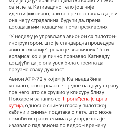
који је до јучерашњег дана остварио 21.900
сати лета. Кативадино тело још није
идентификовано, али се претпоставља да је и
она међу страдалима, будући да, према
досадашњим подацима, нема преживелих.
"У недељу је управљала авионом са пилотом-
инструктором, што је стандардна процедура
авио-компаније", рекао је званичник "Јети
ерлајнса" који је лично познавао Кативаду,
додајући да је она увек била спремна да
преузме сваку дужност.
Авион АТР-72 у којем је Кативада била
копилот, откотрљао се с једне на другу страну
пре него што се срушио у клисуру близу
Покхаре и запалио се.
Пронађена је црна
кутија
, односно снимач гласа у пилотској
кабини и снимач података о лету, што може
помоћи истражитељима да утврде шта је
изазвало пад авиона по ведром времену.