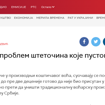
АДИО
ЕМИСИЈЕ
РТС
Остало
РУШТВО
ЕКОНОМИЈА
МЕРИЛА ВРЕМЕНА
РАТ У УКРАЈИНИ
ВРЕМ
ЂЕВИЋ
проблем штеточина које пуст
аче у производњи коштичавог воћа, суочавају се 
до пре две деценије готово да није био присутан 
лно прети да уништи традиционалну воћарску прои
лу Србије.