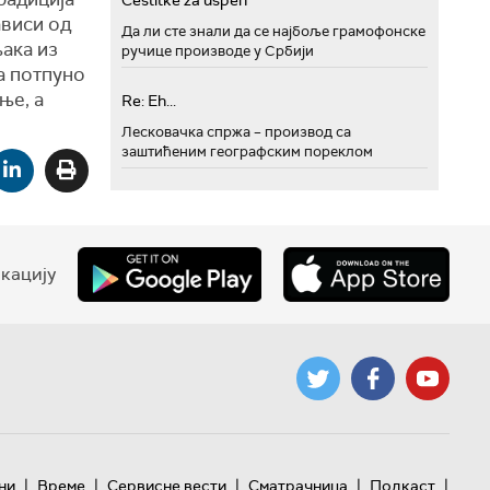
Cestitke za uspeh
ависи од
Да ли сте знали да се најбоље грамофонске
ака из
ручице производе у Србији
да потпуно
ње, а
Re: Eh...
Лесковачка спржа – производ са
заштићеним географским пореклом
кацију
|
|
|
|
|
ни
Време
Сервисне вести
Сматрачница
Подкаст