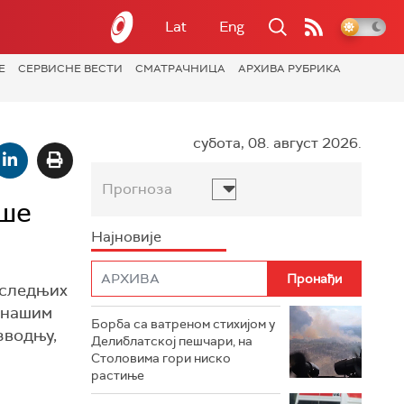
Lat
Eng
Е
СЕРВИСНЕ ВЕСТИ
СМАТРАЧНИЦА
АРХИВА РУБРИКА
субота, 08. август 2026.
Прогноза
оше
Најновије
последњих
у нашим
Борба са ватреном стихијом у
зводњу,
Делиблатској пешчари, на
Столовима гори ниско
растиње