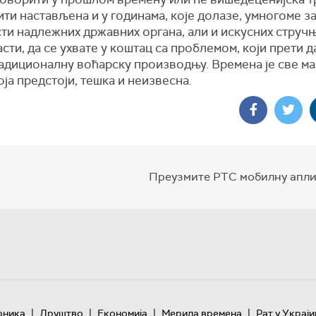
ити настављена и у годинама, које долазе, умногоме з
ти надлежних државних органа, али и искусних стручњ
сти, да се ухвате у коштац са проблемом, који прети 
адиционалну воћарску производњу. Времена је све ма
оја предстоји, тешка и неизвесна.
Преузмите РТС мобилну апли
|
|
|
|
оника
Друштво
Економија
Мерила времена
Рат у Украји