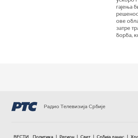
гајења б
решенос
ове обла
затре тр
борба, к
Радио Телевизија Србије
|
|
|
|
ВЕСТИ
Политика
Регион
Свет
Србија данас
Хр