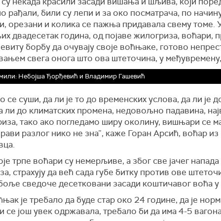
су некада красили засади вишања и шљива, који поре
о рађали, били су лепи и за око посматрача, по начину
, орезани и колика се пажња придавала свему томе. 
х двадесетак година, од појаве жилогриза, воћари, п
евиту борбу да очувају своје воћњаке, готово непре
вањем свега онога што ова штеточина, у међувремену,
мили: Небојша Ђорђевић и Владимир Гашевић
 се суши, да ли је то до временских услова, да ли је 
а ли до климатских промена, недовољно падавина, на
риза, тако ако погледамо ширу околину, вишњари се 
прави разлог нико не зна”, каже Горан Арсић, воћар из
ца.
је трпе воћари су немерљиве, а због све јачег напада
а, страхују да већ сада губе битку против ове штеточ
јбоље сведоче десетковани засади коштичавог воћа у
ћњак је требало да буде стар око 24 године, да је норм
 се још увек одржавала, требало би да има 4-5 вагона