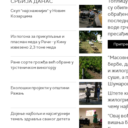
СРБИЈА ДАНАС
Топлицу 
су обилн
Скуп "најснажнијих" у Новим
обрађени
Козарцима
последњи
воде грч
пресађи
Из погона за прикупљање и
пласман меда у Рачи - у Кину
Припре
извезено 2,3 тоне меда
“Масовно
Ране сорте грожђа већ обране у
бербе, д
трстеничком виногорју
и жилог
суше, а 
Шумаров
Eколошки пројекти у општини
Штете ко
Ражањ
жилогриз
чему на
Дојење најбољи и најсигурнији
“Овај во
темељ здравља сваког детета
вишња би