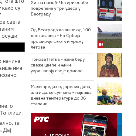
д тога што
Хитна помоћ: Четири особе
 како су
повређене у три удеса у
Београду
У
ре свега,
станим
Од Београда ка више од 100
 осуши.
дестинација – Ер Србија
проширује флоту и мрежу
летова
Трнова Петка – жене беру
до начина
свеже цвеће и њиме
јвише има
украшавају своје домове
масовно
Мали предах од врелих дана,
али и даље сунчано – највиша
дневна температура до 36
степени
ине, о
 Топлици.
ално, та
. Дај