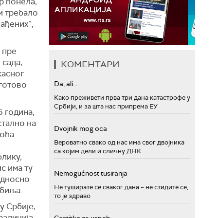
р понела,
би требало
ађених”,
 пре
 сада,
КОМЕНТАРИ
касног
 готово
Da, ali...
Како преживети прва три дана катастрофе у
Србији, и за шта нас припрема ЕУ
5 година,
стално на
Dvojnik mog oca
воћа
Вероватно свако од нас има свог двојника
са којим дели и сличну ДНК
лику,
с има ту
Nemogućnost tusiranja
 односно
Не туширате се сваког дана – не стидите се,
 биља.
то је здраво
у Србије,
радиција