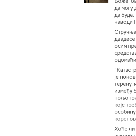
Боже, ов
да могу 
да буде,
наводи 
Стручњац
двадесет
осим пр
средства
одомаћи
“Катастр
је понов
терену, 
између 5
пољопри
које тре
особину,
коренов
Хоће ли 
ускоро 