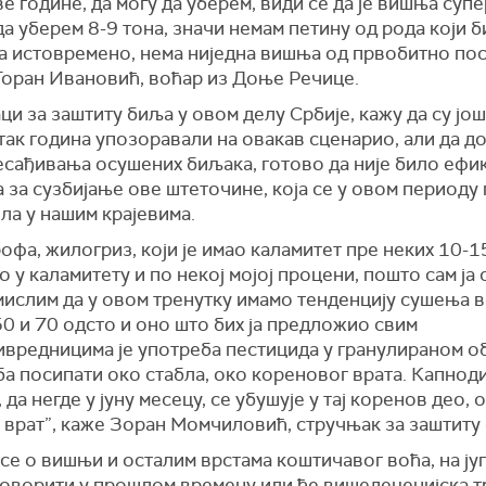
е године, да могу да уберем, види се да је вишња супе
да уберем 8-9 тона, значи немам петину од рода који 
 а истовремено, нема ниједна вишња од првобитно пос
Горан Ивановић, воћар из Доње Речице.
и за заштиту биља у овом делу Србије, кажу да су још
ак година упозоравали на овакав сценарио, али да до
есађивања осушених биљака, готово да није било ефи
 за сузбијање ове штеточине, која се у овом периоду
ла у нашим крајевима.
офа, жилогриз, који је имао каламитет пре неких 10-1
о у каламитету и по некој мојој процени, пошто сам ја 
мислим да у овом тренутку имамо тенденцију сушења 
0 и 70 одсто и оно што бих ја предложио свим
вредницима је употреба пестицида у гранулираном об
ба посипати око стабла, око кореновог врата. Капноди
 да негде у јуну месецу, се убушује у тај коренов део,
 врат”, каже Зоран Момчиловић, стручњак за заштиту
се о вишњи и осталим врстама коштичавог воћа, на југ
говорити у прошлом времену или ће вишедеценијска т