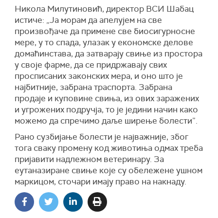
Никола Милутиновић, директор ВСИ Шабац
истиче: „Ја морам да апелујем на све
произвођаче да примене све биосигурносне
мере, у то спада, улазак у економске делове
домаћинстава, да затварају свиње из простора
у своје фарме, да се придржавају свих
просписаних законских мера, и оно што је
најбитније, забрана траспорта. Забрана
продаје и куповине свиња, из ових заражених
и угрожених подручја, то је једини начин како
можемо да спречимо даље ширење болести”.
Рано сузбијање болести је најважније, због
тога сваку промену код животиња одмах треба
пријавити надлежном ветеринару. За
еутаназиране свиње које су обележене ушном
маркицом, сточари имају право на накнаду.