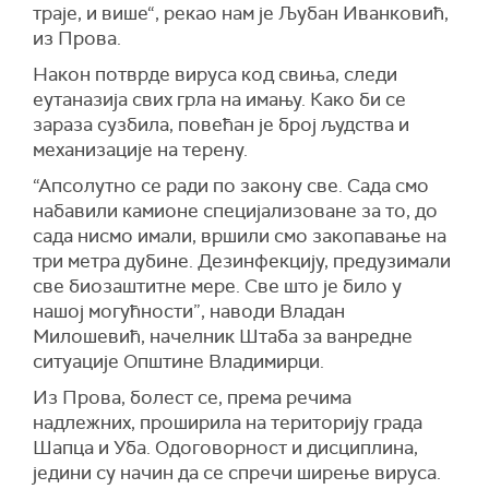
траје, и више“, рекао нам је Љубан Иванковић,
из Прова.
Након потврде вируса код свиња, следи
еутаназија свих грла на имању. Како би се
зараза сузбила, повећан је број људства и
механизације на терену.
“Апсолутно се ради по закону све. Сада смо
набавили камионе специјализоване за то, до
сада нисмо имали, вршили смо закопавање на
три метра дубине. Дезинфекцију, предузимали
све биозаштитне мере. Све што је било у
нашој могућности”, наводи Владан
Милошевић, начелник Штаба за ванредне
ситуације Општине Владимирци.
Из Прова, болест се, према речима
надлежних, проширила на територију града
Шапца и Уба. Одоговорност и дисциплина,
једини су начин да се спречи ширење вируса.