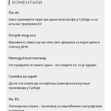
КОМЕНТАРИ
Da, ali...
Како преживети прва три дана катастрофе у Србији, и за
шта нас припрема ЕУ
Dvojnik mog oca
Вероватно свако од нас има свог двојника са којим дели и
сличну ДНК
Nemogućnost tusiranja
Не туширате се сваког дана – не стидите се, то је здраво
Cestitke za uspeh
Да ли сте знали да се најбоље грамофонске ручице
производе у Србији
Re: Eh...
Лесковачка спржа – производ са заштићеним географским
пореклом