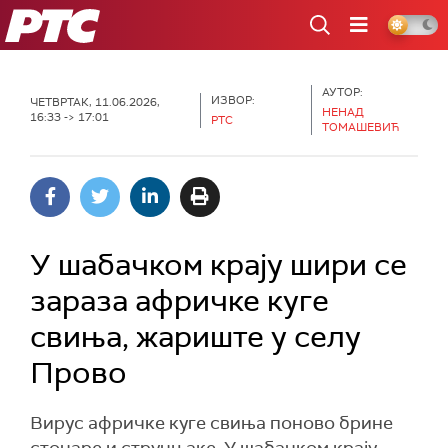
РТС
АУТОР:
ИЗВОР:
ЧЕТВРТАК, 11.06.2026,
НЕНАД
16:33 -> 17:01
РТС
ТОМАШЕВИЋ
У шабачком крају шири се
зараза афричке куге
свиња, жариште у селу
Прово
Вирус афричке куге свиња поново брине