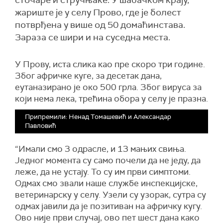
сточаре и стручњаке. У шабачком крају,
жариште је у селу Прово, где је болест
потврђена у више од 50 домаћинстава.
Зараза се шири и на суседна места.
У Прову, иста слика као пре скоро три године.
Због афричке куге, за десетак дана,
еутаназирано је око 500 грла. Због вируса за
који нема лека, трећина обора у селу је празна.
Припремили: Ненад Томашевић и Александар
Павловић
“Имали смо 3 одрасле, и 13 мањих свиња.
Једног момента су само почели да не једу, да
леже, да не устају. То су им први симптоми.
Одмах смо звали наше службе инспекцијске,
ветеринарску у селу. Узели су узорак, сутра су
одмах јавили да је позитиван на афричку кугу.
Ово није први случај, ово пет шест дана како