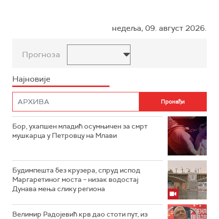
недеља, 09. август 2026.
Прогноза
Најновије
Бор, ухапшен младић осумњичен за смрт
мушкарца у Петровцу на Млави
Будимпешта без крузера, спруд испод
Маргаретиног моста – низак водостај
Дунава мења слику региона
Велимир Радојевић крв дао стоти пут, из