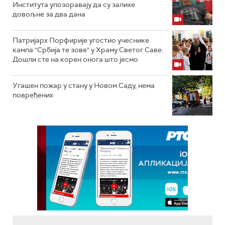
Института упозоравају да су залихе
довољне за два дана
Патријарх Порфирије угостио учеснике
кампа "Србија те зове" у Храму Светог Саве:
Дошли сте на корен онога што јесмо
Угашен пожар у стану у Новом Саду, нема
повређених