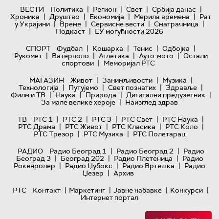
|
|
|
|
ВЕСТИ
Политика
Регион
Свет
Србија данас
|
|
|
|
Хроника
Друштво
Економија
Мерила времена
Рат
|
|
|
|
у Украјини
Време
Сервисне вести
Сматрачница
|
Подкаст
ЕУ могућности 2026
|
|
|
|
СПОРТ
Фудбал
Кошарка
Тенис
Одбојка
|
|
|
|
Рукомет
Ватерполо
Атлетика
Ауто-мото
Остали
|
спортови
Меморијал РТС
|
|
|
МАГАЗИН
Живот
Занимљивости
Музика
|
|
|
|
Технологијa
Путујемо
Свет познатих
Здравље
|
|
|
|
Филм и ТВ
Наука
Природа
Дигитални предузетник
|
За мале велике хероје
Наизглед здрав
|
|
|
|
|
ТВ
РТС 1
РТС 2
РТС 3
РТС Свет
РТС Наука
|
|
|
|
РТС Драма
РТС Живот
РТС Класика
РТС Коло
|
|
РТС Трезор
РТС Музика
РТС Полетарац
|
|
РАДИО
Радио Београд 1
Радио Београд 2
Радио
|
|
|
Београд 3
Београд 202
Радио Плетеница
Радио
|
|
|
Рокенролер
Радио Џубокс
Радио Вртешка
Радио
|
Џезер
Архив
|
|
|
|
РТС
Контакт
Маркетинг
Јавне набавке
Конкурси
Интернет портал