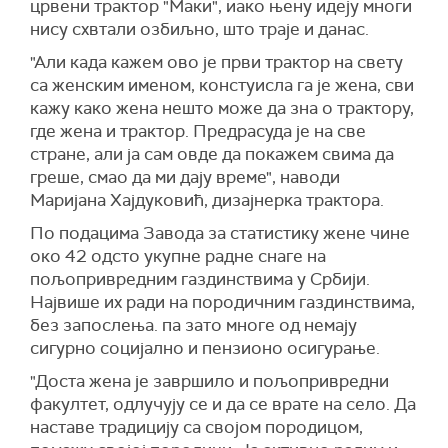
црвени трактор "Маки", иако њену идеју многи
нису схвтали озбиљно, што траје и данас.
"Али када кажем ово је први трактор на свету
са женским именом, констуисла га је жена, сви
кажу како жена нешто може да зна о трактору,
где жена и трактор. Предрасуда је на све
стране, али ја сам овде да покажем свима да
греше, смао да ми дају време", наводи
Маријана Хајдуковић, дизајнерка трактора.
По подацима Завода за статистику жене чине
око 42 одсто укупне радне снаге на
пољопривредним газдинствима у Србији.
Највише их ради на породичним газдинствима,
без запослења. па зато многе од немају
сигурно социјално и пензионо осигурање.
"Доста жена је завршило и пољопривредни
факултет, одлучују се и да се врате на село. Да
наставе традицију са својом породицом,