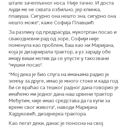
штале зачепљеног носа. Није тачно. И доста
људи ме не схвата озбиљно, јер клинка,
плавуша. Сигурно она нешто зна, сигурно она
нешто може", каже Софија Плавшић.
За разлику од предрасуда, мукотрпан посао и
свакодневни рад од зоре, Софији није
поменула као проблем, баш као ни Маријана,
која је дизајнирала трактор, а уз зараду обе
имају виши мотив да се упусте у такозвани
"мушки посао".
"Мој дека је био слуга на имањима радио је
земљу за друге, имао је много стоке и када год
би се враћао са тешког радног дана говорио је
имаћемо ми једног дана наш црвени трактор.
Међутим, није имао средстава да га купи за
време свог живота", наводи Маријана
Хајдуковић, дизајнерка трактора.
Као легат деки, данас је поносна на свој