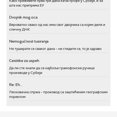
Како преживети прва три дана катастрофе у Србији, и за
шта нас припрема ЕУ
Dvojnik mog oca
Вероватно свако од нас има свог двојника са којим дели и
сличну ДНК
Nemogućnost tusiranja
Не туширате се сваког дана – не стидите се, то је здраво
Cestitke za uspeh
Да ли сте знали да се најбоље грамофонске ручице
производе у Србији
Re: Eh...
Лесковачка спржа – производ са заштићеним географским
пореклом