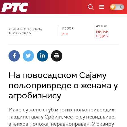
РТС
АУТОР:
ИЗВОР:
УТОРАК, 19.05.2026,
МИЛАН
16:02 -> 16:15
РТС
СРДИЋ
На новосадском Сајаму
пољопривреде о женама у
агробизнису
Иако су жене стуб многих пољопривредих
газдинстава у Србији, често су невидљиве,
а њихов положај неравноправан. У оквиру