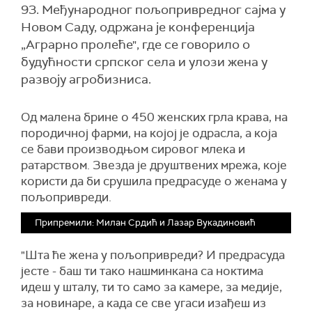
93. Међународног пољопривредног сајма у
Новом Саду, одржана је конференција
„Аграрно пролеће", где се говорило о
будућности српског села и улози жена у
развоју агробизниса.
Од малена брине о 450 женских грла крава, на
породичној фарми, на којој је одрасла, а која
се бави производњом сировог млека и
ратарством. Звезда је друштвених мрежа, које
користи да би срушила предрасуде о женама у
пољопривреди.
Припремили: Милан Срдић и Лазар Вукадиновић
"Шта ће жена у пољопривреди? И предрасуда
јесте - баш ти тако нашминкана са ноктима
идеш у шталу, ти то само за камере, за медије,
за новинаре, а када се све угаси изађеш из