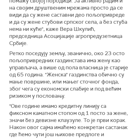
помажу својој породици. Ја активно радим и
на својим друштвеним мрежама просто да се
види да су жене саставни део пољопривреде
и да су жене стубови српског села, а без стуба
нема ни куће", каже Вера Шкулић,
председница Асоцијације агропредузетница
Србије.
Ретко поседују земљу, званично, око 23 осто
пољопривредних газдинстава има жену као
управљача, а више од пола власница је старије
од 65 година. "Женска" газдинства обично су
мање површине, или мањег сточног фонда,
због чега су економски слабије и под већим
ризиком у пословању.
"Ове године имамо кредитну линију са
фиксном каматном стопом од 1 посто за жене,
значи без девизне клаузуле. То је први корак.
Након овог сајма имаћемо конкретан састанак
где ћемо чути још њихове предлоге и