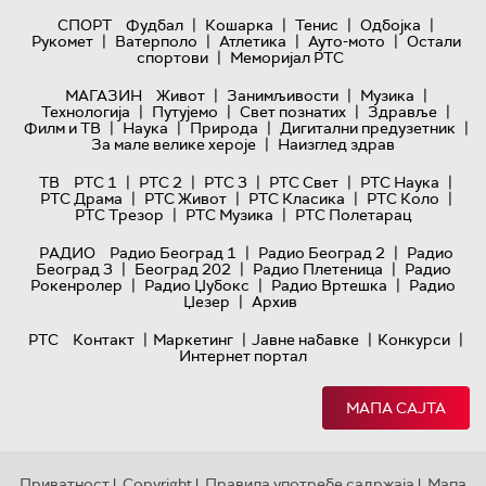
|
|
|
|
СПОРТ
Фудбал
Кошарка
Тенис
Одбојка
|
|
|
|
Рукомет
Ватерполо
Атлетика
Ауто-мото
Остали
|
спортови
Меморијал РТС
|
|
|
МАГАЗИН
Живот
Занимљивости
Музика
|
|
|
|
Технологијa
Путујемо
Свет познатих
Здравље
|
|
|
|
Филм и ТВ
Наука
Природа
Дигитални предузетник
|
За мале велике хероје
Наизглед здрав
|
|
|
|
|
ТВ
РТС 1
РТС 2
РТС 3
РТС Свет
РТС Наука
|
|
|
|
РТС Драма
РТС Живот
РТС Класика
РТС Коло
|
|
РТС Трезор
РТС Музика
РТС Полетарац
|
|
РАДИО
Радио Београд 1
Радио Београд 2
Радио
|
|
|
Београд 3
Београд 202
Радио Плетеница
Радио
|
|
|
Рокенролер
Радио Џубокс
Радио Вртешка
Радио
|
Џезер
Архив
|
|
|
|
РТС
Контакт
Маркетинг
Јавне набавке
Конкурси
Интернет портал
МАПА САЈТА
Приватност
Copyright
Правила употребе садржаја
Мапа
|
|
|