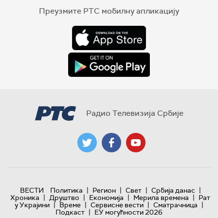
Преузмите РТС мобилну апликацију
Радио Телевизија Србије
|
|
|
|
ВЕСТИ
Политика
Регион
Свет
Србија данас
|
|
|
|
Хроника
Друштво
Економија
Мерила времена
Рат
|
|
|
|
у Украјини
Време
Сервисне вести
Сматрачница
|
Подкаст
ЕУ могућности 2026