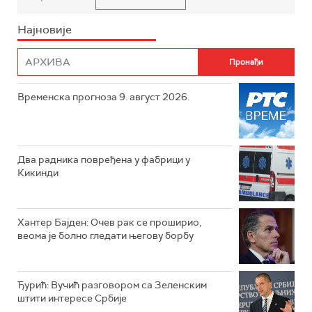
Најновије
Временска прогноза 9. август 2026.
Два радника повређена у фабрици у
Кикинди
Хантер Бајден: Очев рак се проширио,
веома је болно гледати његову борбу
Ђурић: Вучић разговором са Зеленским
штити интересе Србије