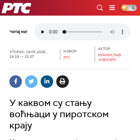
РТС
Читај ми!
АУТОР:
ИЗВОР:
УТОРАК, 19.05.2026,
БРАНИСЛАВ
14:19 -> 15:27
РТС
ЈОВИЧИЋ
У каквом су стању
воћњаци у пиротском
крају