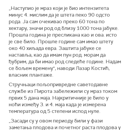
„Наступио је мраз који је био интензитета
минус 4. мислим да је штета пеко 90 одсто
рода. Ја сам очекивао преко 60 тона по
хектару, значи род од близу 1000 тона јабуке.
Прошла година је пресликана као и ова. исто
је све било. Прошле године сам имао штету
око 40 хиљада евра. Заштита јабуке се
наставља, као да имам пун род. морам да
ђубрим, да би имао род следеће године. Надам
се бољем времену", наводи Лазар Костић,
власник плантаже.
Стручњаци пољопривредне саветодавне
службе из Пирота забележили су мраз током
првих 5 дана маја. Најкритичније је било у
ноћи између 3. и 4. маја када је измерена
температура од 5 степени испод нуле.
„Засади су у овом периоду били у фази
заметања плодова и почетног раста плодова у