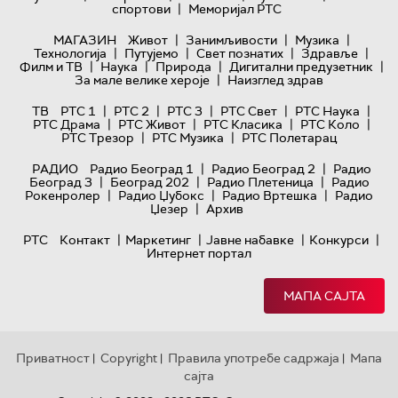
|
спортови
Меморијал РТС
|
|
|
МАГАЗИН
Живот
Занимљивости
Музика
|
|
|
|
Технологијa
Путујемо
Свет познатих
Здравље
|
|
|
|
Филм и ТВ
Наука
Природа
Дигитални предузетник
|
За мале велике хероје
Наизглед здрав
|
|
|
|
|
ТВ
РТС 1
РТС 2
РТС 3
РТС Свет
РТС Наука
|
|
|
|
РТС Драма
РТС Живот
РТС Класика
РТС Коло
|
|
РТС Трезор
РТС Музика
РТС Полетарац
|
|
РАДИО
Радио Београд 1
Радио Београд 2
Радио
|
|
|
Београд 3
Београд 202
Радио Плетеница
Радио
|
|
|
Рокенролер
Радио Џубокс
Радио Вртешка
Радио
|
Џезер
Архив
|
|
|
|
РТС
Контакт
Маркетинг
Јавне набавке
Конкурси
Интернет портал
МАПА САЈТА
Приватност
Copyright
Правила употребе садржаја
Мапа
|
|
|
сајта