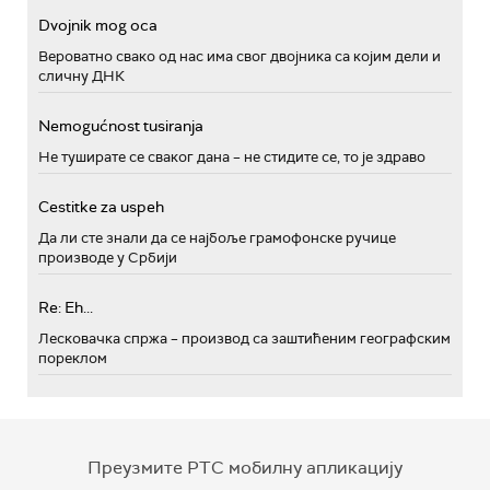
Dvojnik mog oca
Вероватно свако од нас има свог двојника са којим дели и
сличну ДНК
Nemogućnost tusiranja
Не туширате се сваког дана – не стидите се, то је здраво
Cestitke za uspeh
Да ли сте знали да се најбоље грамофонске ручице
производе у Србији
Re: Eh...
Лесковачка спржа – производ са заштићеним географским
пореклом
Преузмите РТС мобилну апликацију