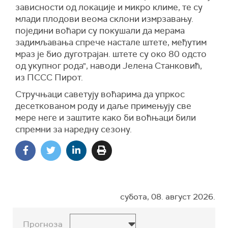
зависности од локације и микро климе, те су
млади плодови веома склони измрзавању.
поједини воћари су покушали да мерама
задимљавања спрече настале штете, међутим
мраз је био дуготрајан. штете су око 80 одсто
од укупног рода", наводи Јелена Станковић,
из ПССС Пирот.
Стручњаци саветују воћарима да упркос
десеткованом роду и даље примењују све
мере неге и заштите како би воћњаци били
спремни за наредну сезону.
субота, 08. август 2026.
Прогноза