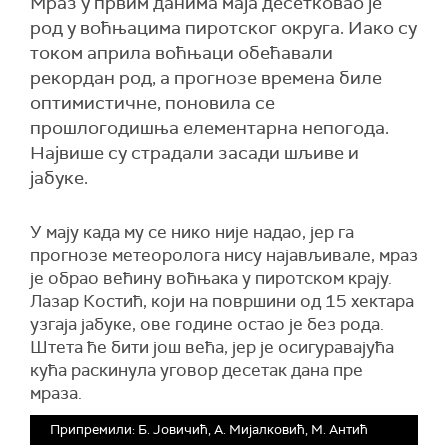
Мраз у првим данима маја десетковао је
род у воћњацима пиротског округа. Иако су
током априла воћњаци обећавали
рекордан род, а прогнозе времена биле
оптимистичне, поновила се
прошлогодишња елементарна непогода.
Највише су страдали засади шљиве и
јабуке.
У мају када му се нико није надао, јер га
прогнозе метеоролога нису најављивале, мраз
је обрао већину воћњака у пиротском крају.
Лазар Костић, који на површини од 15 хектара
узгаја јабуке, ове године остао је без рода.
Штета ће бити још већа, јер је осигуравајућа
кућа раскинула уговор десетак дана пре
мраза.
Припремили: Б. Јовичић, А. Мијалковић, М. Антић