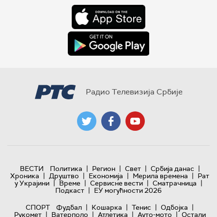
Радио Телевизија Србије
|
|
|
|
ВЕСТИ
Политика
Регион
Свет
Србија данас
|
|
|
|
Хроника
Друштво
Економија
Мерила времена
Рат
|
|
|
|
у Украјини
Време
Сервисне вести
Сматрачница
|
Подкаст
ЕУ могућности 2026
|
|
|
|
СПОРТ
Фудбал
Кошарка
Тенис
Одбојка
|
|
|
|
Рукомет
Ватерполо
Атлетика
Ауто-мото
Остали