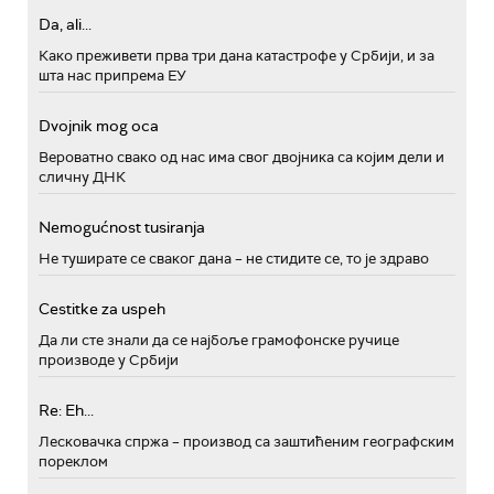
Da, ali...
Како преживети прва три дана катастрофе у Србији, и за
шта нас припрема ЕУ
Dvojnik mog oca
Вероватно свако од нас има свог двојника са којим дели и
сличну ДНК
Nemogućnost tusiranja
Не туширате се сваког дана – не стидите се, то је здраво
Cestitke za uspeh
Да ли сте знали да се најбоље грамофонске ручице
производе у Србији
Re: Eh...
Лесковачка спржа – производ са заштићеним географским
пореклом