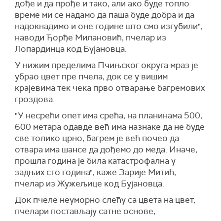
дође и да прође и тако, али ако буде топло
време ми се надамо да паша буде добра и да
надокнадимо и оне године што смо изгубили",
наводи Ђорђе Милановић, пчелар из
Лопардинца код Бујановца.
У нижим пределима Пчињског округа мраз је
убрао цвет пре пчела, док се у вишим
крајевима тек чека прво отварање багремових
гроздова.
"У несрећи опет има срећа, на планинама 500,
600 метара одавде већ има назнаке да не буде
све толико црно, багрем је већ почео да
отвара има шансе да дођемо до меда. Иначе,
прошла година је била катастрофална у
задњих сто година", каже Зарије Митић,
пчелар из Жужељице код Бујановца.
Док пчеле неуморно слећу са цвета на цвет,
пчелари постављају сатне основе,