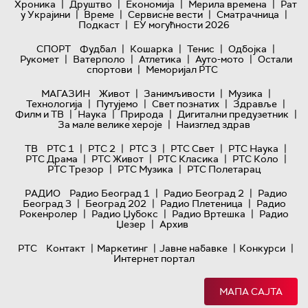
|
|
|
|
Хроника
Друштво
Економија
Мерила времена
Рат
|
|
|
|
у Украјини
Време
Сервисне вести
Сматрачница
|
Подкаст
ЕУ могућности 2026
|
|
|
|
СПОРТ
Фудбал
Кошарка
Тенис
Одбојка
|
|
|
|
Рукомет
Ватерполо
Атлетика
Ауто-мото
Остали
|
спортови
Меморијал РТС
|
|
|
МАГАЗИН
Живот
Занимљивости
Музика
|
|
|
|
Технологијa
Путујемо
Свет познатих
Здравље
|
|
|
|
Филм и ТВ
Наука
Природа
Дигитални предузетник
|
За мале велике хероје
Наизглед здрав
|
|
|
|
|
ТВ
РТС 1
РТС 2
РТС 3
РТС Свет
РТС Наука
|
|
|
|
РТС Драма
РТС Живот
РТС Класика
РТС Коло
|
|
РТС Трезор
РТС Музика
РТС Полетарац
|
|
РАДИО
Радио Београд 1
Радио Београд 2
Радио
|
|
|
Београд 3
Београд 202
Радио Плетеница
Радио
|
|
|
Рокенролер
Радио Џубокс
Радио Вртешка
Радио
|
Џезер
Архив
|
|
|
|
РТС
Контакт
Маркетинг
Јавне набавке
Конкурси
Интернет портал
МАПА САЈТА