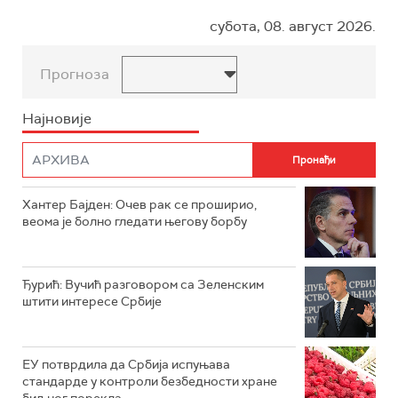
субота, 08. август 2026.
Прогноза
Најновије
Хантер Бајден: Очев рак се проширио,
веома је болно гледати његову борбу
Ђурић: Вучић разговором са Зеленским
штити интересе Србије
ЕУ потврдила да Србија испуњава
стандарде у контроли безбедности хране