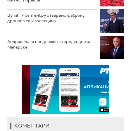
биљног порекла
Вучић: У септембру отварамо фабрику
дронова са Израелцима
Андраш Бакa предложен за председника
Мађарске
КОМЕНТАРИ