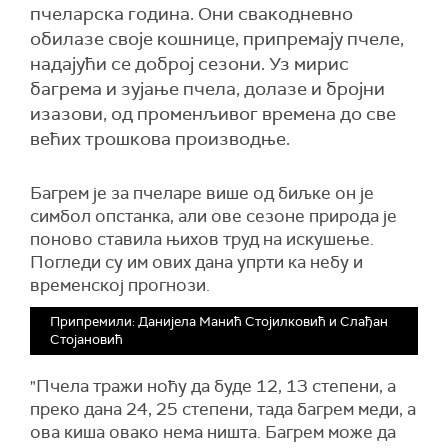
пчеларска година. Они свакодневно
обилазе своје кошнице, припремају пчеле,
надајући се доброј сезони. Уз мирис
багрема и зујање пчела, долазе и бројни
изазови, од променљивог времена до све
већих трошкова производње.
Багрем је за пчеларе више од биљке он је
симбол опстанка, али ове сезоне природа је
поново ставила њихов труд на искушење.
Погледи су им ових дана упрти ка небу и
временској прогнози.
Припремили: Данијела Манић Стојилковић и Слађан
Стојановић
"Пчела тражи ноћу да буде 12, 13 степени, а
преко дана 24, 25 степени, тада багрем меди, а
ова киша овако нема ништа. Багрем може да