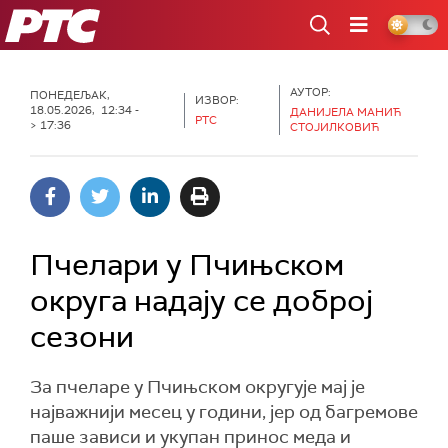
РТС
АУТОР:
ПОНЕДЕЉАК,
ИЗВОР:
18.05.2026, 12:34 -
ДАНИЈЕЛА МАНИЋ
РТС
> 17:36
СТОЈИЛКОВИЋ
Пчелари у Пчињском
округа надају се доброј
сезони
За пчеларе у Пчињском округује мај је
најважнији месец у години, јер од багремове
паше зависи и укупан принос меда и