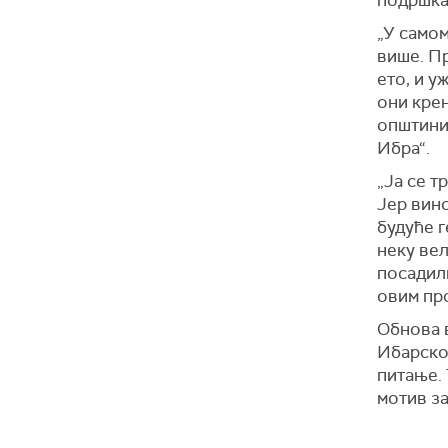
подршка,
„У само
више. Пр
ето, и у
они крен
општини
Ибра“.
„Ја се т
Јер вино
будуће г
неку вел
посадили
овим пр
Обнова 
Ибарској
питање. 
мотив за