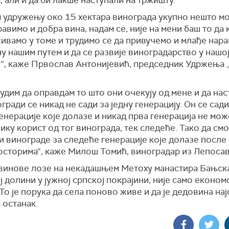
 али и да би лакше наступали на тржишту.
м удружењу око 15 хектара винограда укупно нешто м
авимо и добра вина, надам се, није на мени баш то да
живамо у томе и трудимо се да привучемо и млађе нара
у нашим путем и да се развије виноградарство у нашо
“, каже Првослав Антонијевић, председник Удржења
рудим да оправдам то што они очекују од мене и да нас
гради се никад не сади за једну генерацију. Он се сади
енерације које долазе и никад прва генерација не мож
ику корист од тог винограда, тек следеће. Тако да смо
 винограде за следеће генерације које долазе после 
осторима“, каже Милош Томић, виноградар из Лепосав
винове лозе на некадашњем Метоху манастира Бањска
 долини у јужној српској покрајини, није само економ
То је порука да села поново живе и да је дедовина на
 останак.