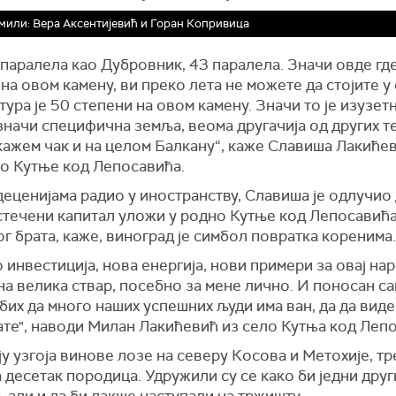
или: Вера Аксентијевић и Горан Копривица
паралела као Дубровник, 43 паралела. Значи овде где
 на овом камену, ви преко лета не можете да стојите у
ура је 50 степени на овом камену. Значи то је изузет
значи специфична земља, веома другачија од других т
кажем чак и на целом Балкану“, каже Славиша Лакиће
ло Кутње код Лепосавића.
деценијама радио у иностранству, Славиша је одлучио 
стечени капитал уложи у родно Кутње код Лепосавића
г брата, каже, виноград је симбол повратка коренима.
 инвестиција, нова енергија, нови примери за овај на
дна велика ствар, посебно за мене лично. И поносан са
бих да много наших успешних људи има ван, да да вид
ате", наводи Милан Лакићевић из село Кутња код Леп
у узгоја винове лозе на северу Косова и Метохије, т
десетак породица. Удружили су се како би једни дру