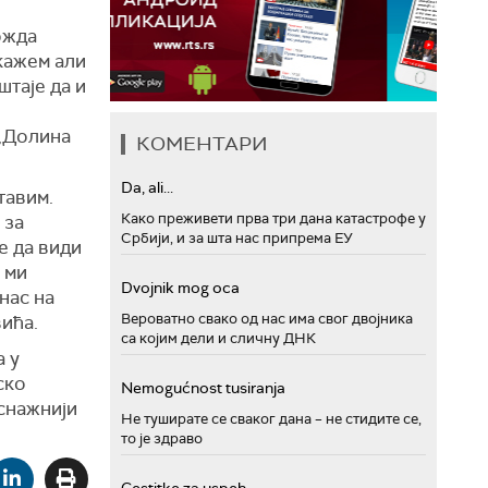
ожда
 кажем али
штаје да и
ј
 „Долина
КОМЕНТАРИ
Da, ali...
тавим.
Како преживети прва три дана катастрофе у
 за
Србији, и за шта нас припрема ЕУ
е да види
 ми
Dvojnik mog oca
нас на
Вероватно свако од нас има свог двојника
ића.
са којим дели и сличну ДНК
 у
ско
Nemogućnost tusiranja
јснажнији
Не туширате се сваког дана – не стидите се,
то је здраво