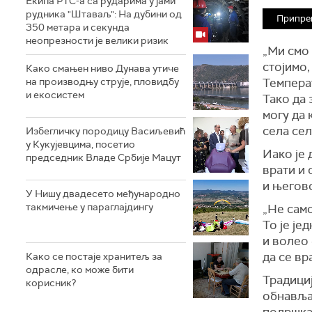
Екипа РТС-а са рударима у јами
рудника "Штаваљ": На дубини од
Припрем
350 метара и секунда
неопрезности је велики ризик
„Ми смо 
стојимо,
Како смањен ниво Дунава утиче
на производњу струје, пловидбу
Температ
и екосистем
Тако да 
могу да 
села се
Избегличку породицу Васиљевић
у Кукујевцима, посетио
Иако је 
председник Владе Србије Мацут
врати и 
и његово
У Нишу двадесето међународно
такмичење у параглајдингу
„Не само
То је је
и волео 
да се вр
Како се постаје хранитељ за
одрасле, ко може бити
Традициј
корисник?
обнавља 