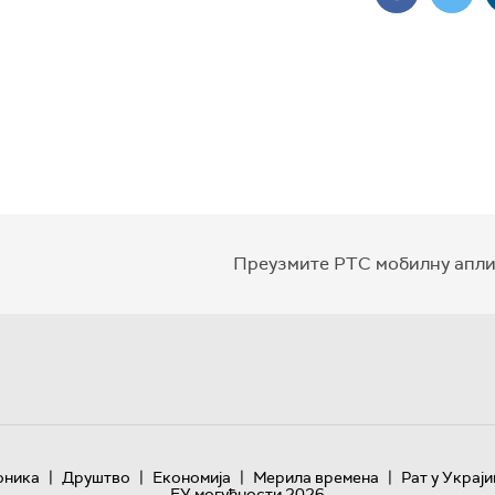
Преузмите РТС мобилну апли
|
|
|
|
оника
Друштво
Економија
Мерила времена
Рат у Украји
ЕУ могућности 2026