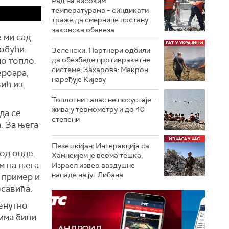
Рад на високим
температурама – синдикати
траже да смернице постану
законска обавеза
 ми сад
 обући.
Зеленски: Партнери одбили
но топло.
да обезбеде противракетне
системе; Захарова: Макрон
ероара,
наређује Кијеву
вић из
Топлотни талас не посустаје –
жива у термометру и до 40
да се
степени
. За њега
Пезешкијан: Интеракција са
род овде.
Хамнеијем је веома тешка;
м на њега
Израел извео ваздушне
нападе на југ Либана
е пример и
осавића.
ренутно
гима били