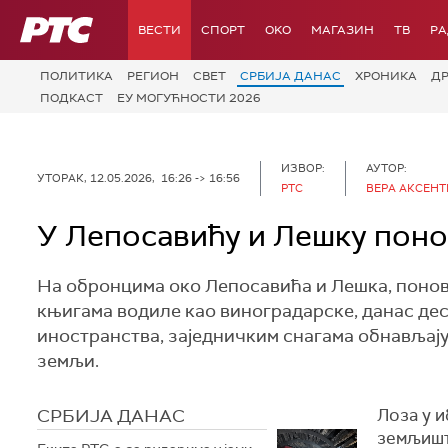
РТС
ВЕСТИ
СПОРТ
OKO
МАГАЗИН
ТВ
Р
ПОЛИТИКА
РЕГИОН
СВЕТ
СРБИЈА ДАНАС
ХРОНИКА
Д
ПОДКАСТ
ЕУ МОГУЋНОСТИ 2026
ИЗВОР:
АУТОР:
УТОРАК, 12.05.2026, 16:26 -> 16:56
РТС
ВЕРА АКСЕН
У Лепосавићу и Лешку поно
На обронцима око Лепосавића и Лешка, поново 
књигама водиле као виноградарске, данас дес
иностранства, заједничким снагама обнављају
земљи.
СРБИЈА ДАНАС
Лоза у и
земљишт