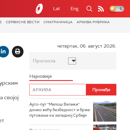
Lat
Eng
Е
СЕРВИСНЕ ВЕСТИ
СМАТРАЧНИЦА
АРХИВА РУБРИКА
четвртак, 06. август 2026.
Прогноза
Најновије
турским
 својој
Ауто-пут "Милош Велики"
донео већу безбедност и брже
путовање ка западној Србији
ет