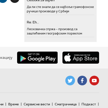
Cestitke za uspeh
Да ли сте знали да се најбоље грамофонске
ручице производе у Србији
Re: Eh...
Лесковачка спржа – производ са
заштићеним географским пореклом
кацију
|
|
|
|
|
ни
Време
Сервисне вести
Сматрачница
Подкаст