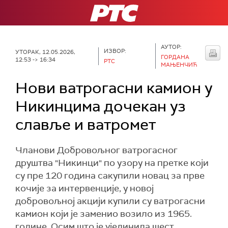
РТС
АУТОР:
ИЗВОР:
УТОРАК, 12.05.2026,
ГОРДАНА
12:53 -> 16:34
РТС
МАЊЕНЧИЋ
Нови ватрогасни камион у
Никинцима дочекан уз
славље и ватромет
Чланови Добровољног ватрогасног
друштва "Никинци" по узору на претке који
су пре 120 година сакупили новац за прве
кочије за интервенције, у новој
добровољној акцији купили су ватрогасни
камион који је заменио возило из 1965.
године. Осим што је ујединила шест