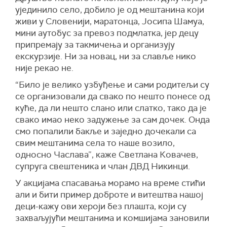
ујединило село, добило је од мештанина који
живи у Словенији, маратонца, Јосипа Шамуа,
мини аутобус за превоз подмлатка, јер децу
припремају за такмичења и организују
екскурзије. Ни за новац, ни за славље нико
није рекао не.
“Било је велико узбуђење и сами родитељи су
се организовали да свако по нешто понесе од
куће, да ли нешто слано или слатко, тако да је
свако имао неко задужење за сам дочек. Онда
смо попалили бакље и заједно дочекали са
свим мештанима села то наше возило,
односно Часлава”, каже Светлана Ковачев,
супруга свештеника и члан ДВД Никинци.
У акцијама спасавања морамо на време стићи
али и бити пример доброте и витештва нашој
деци-кажу ови хероји без плашта, који су
захваљујући мештанима и комшијама зановили