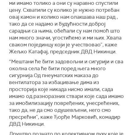
ми имамо толико а они су наравно спустили
цену. Схватили су колико је нужно потребан
овај камон и колико нам олакшава наш рад ,
тако да се надамо и будућности доброј
сарадњи са њима, обећали су нам помоћ што
нам много значи, угостићемо и ми њих. Хвала
сваком појединцу који је учествовао”, каже
Жељко Катафај, председник ДВД Никинци.
“Мештани ће бити задовољни и сигурији и сва
околна села ће бити поред њега много
сигурнија.Од пнеуматских маказа до
вентилатора за избацивање дима из
просторија које никада нисмо имали, сада
имамо од разноразних ствари које сада имамо
за имобилизацију повређених, унесрећених,
тако да, не да смо одушевљени, него смо
пресрећни”, каже Ђорђе Марковић, комадир
ДВД Никинци.
Друштво познато по колективном духу које је