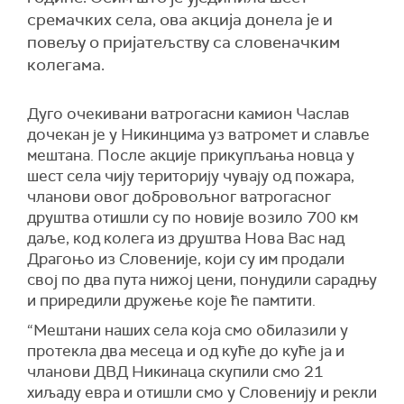
сремачких села, ова акција донела је и
повељу о пријатељству са словеначким
колегама.
Дуго очекивани ватрогасни камион Часлав
дочекан је у Никинцима уз ватромет и славље
мештана. После акције прикупљања новца у
шест села чију територију чувају од пожара,
чланови овог добровољног ватрогасног
друштва отишли су по новије возило 700 км
даље, код колега из друштва Нова Вас над
Драгоњо из Словеније, који су им продали
свој по два пута нижој цени, понудили сарадњу
и приредили дружење које ће памтити.
“Мештани наших села која смо обилазили у
протекла два месеца и од куће до куће ја и
чланови ДВД Никинаца скупили смо 21
хиљаду евра и отишли смо у Словенију и рекли