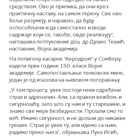
средством. Ово је прилика, да они кроз
практичну наставу, на самом терену. Све ово
боље разумеју, и наравно, да буду
оспособљени и да самостално изводе
садржаје који се, такође, овде реализују'',
наглашава потпуковник доц. др Душко Тешић,
наставник, Војна академија.
На полигону касарне ''Аеродром'' у Сомбору,
кадети прве године 150. класе Војне
академије. Самопостављање тенковске мине,
један је од изазова на њиховом логоравању.
„У том процесу, увек постоји неки одређени
страх и адреналин. Али, са правом вежбом, и
сигурношћу, зато што су нам и ту старешине, и
знамо све мере безбедности. Прошли смо то
већ. Имамо сигурност, и не долази до никакве
грешке. Страх је увек ту, али идемо са њим,
радимо преко њега“, објашњава Лука Исић,