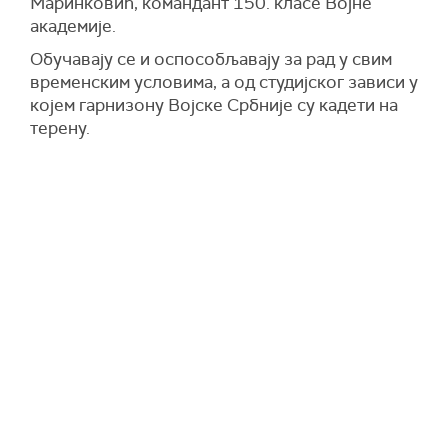
Маринковић, командант 150. класе Војне
академије.
Обучавају се и оспособљавају за рад у свим
временским условима, а од студијског зависи у
којем гарнизону Војске Србније су кадети на
терену.