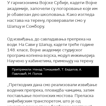
У гарнизонима Војске Србије, кадети Војне
академије, започели су логоровање које им
је обавезан део школовања. Како изгледа
настава на терену, проверавали смо у
Шапцу и Сомбору.
Од извиђања, до савладавања препрека на
води. На Сави у Шапцу, кадети треће године
148. класе, Војне академије студијског
програма копнена војска, модул инжињерија.
Научено у кабинетима, примењују на терену.
Припремили: Ненад Томашевић, Т. Бедалов, А.
Павловић, М. Попов
„Претходних дана смо реализовали извиђање
водених препрека, пловидба чамцима, затим
постављање понтонских мостова. Преласка
амфибијским транспоретом, што је од