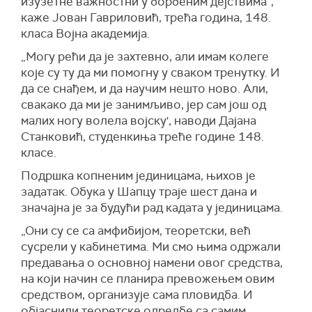
изузетне важностни у борбеним дејствима“,
каже Јован Гавриловић, трећа година, 148.
класа Војна академија.
„Могу рећи да је захтевно, али имам колеге
које су ту да ми помогну у сваком тренутку. И
да се снађем, и да научим нешто ново. Али,
свакако да ми је занимљиво, јер сам још од
малих ногу волела војску', наводи Дајана
Станковић, студенкиња треће године 148.
класе.
Подршка копненим јединицама, њихов је
задатак. Обука у Шапцу траје шест дана и
значајна је за будући рад кадата у јединицама.
„Они су се са амфибијом, теоретски, већ
сусрели у кабинетима. Ми смо њима одржали
предавања о основној намени овог средства,
на који начин се планира превожењем овим
средством, организује сама пловидба. И
објаснили теоретске одредбе са самим