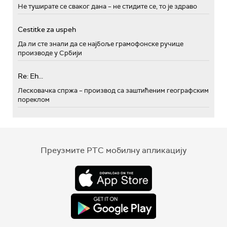
Не туширате се сваког дана – не стидите се, то је здраво
Cestitke za uspeh
Да ли сте знали да се најбоље грамофонске ручице
производе у Србији
Re: Eh...
Лесковачка спржа – производ са заштићеним географским
пореклом
Преузмите РТС мобилну апликацију