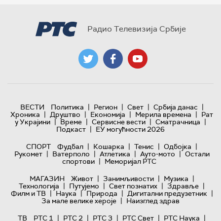
Радио Телевизија Србије
|
|
|
|
ВЕСТИ
Политика
Регион
Свет
Србија данас
|
|
|
|
Хроника
Друштво
Економија
Мерила времена
Рат
|
|
|
|
у Украјини
Време
Сервисне вести
Сматрачница
|
Подкаст
ЕУ могућности 2026
|
|
|
|
СПОРТ
Фудбал
Кошарка
Тенис
Одбојка
|
|
|
|
Рукомет
Ватерполо
Атлетика
Ауто-мото
Остали
|
спортови
Меморијал РТС
|
|
|
МАГАЗИН
Живот
Занимљивости
Музика
|
|
|
|
Технологијa
Путујемо
Свет познатих
Здравље
|
|
|
|
Филм и ТВ
Наука
Природа
Дигитални предузетник
|
За мале велике хероје
Наизглед здрав
|
|
|
|
|
ТВ
РТС 1
РТС 2
РТС 3
РТС Свет
РТС Наука