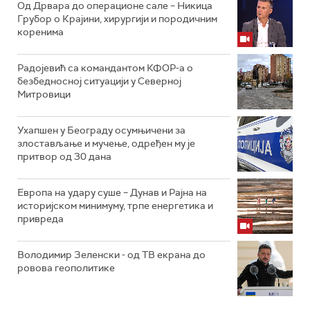
Од Дрвара до операционе сале – Никица
Грубор о Крајини, хирургији и породичним
коренима
Радојевић са командантом КФОР-а о
безбедносној ситуацији у Северној
Митровици
Ухапшен у Београду осумњичени за
злостављање и мучење, одређен му је
притвор од 30 дана
Европа на удару суше – Дунав и Рајна на
историјском минимуму, трпе енергетика и
привреда
Володимир Зеленски - од ТВ екрана до
ровова геополитике