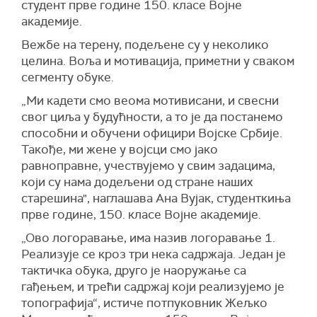
студент прве године 150. класе Војне
академије.
Вежбе на терену, подељене су у неколико
целина. Воља и мотивација, приметни у сваком
сегменту обуке.
„Ми кадети смо веома мотивисани, и свесни
свог циља у будућности, а то је да постанемо
способни и обучени официри Војске Србије.
Такође, ми жене у војсци смо јако
равноправне, учествујемо у свим задацима,
који су нама додељени од стране наших
старешина", наглашава Ана Вујак, студенткиња
прве године, 150. класе Војне академије.
„Ово логоравање, има назив логоравање 1.
Реализује се кроз три нека садржаја. Један је
тактичка обука, друго је наоружање са
гађењем, и трећи садржај који реализујемо је
топографија“, истиче потпуковник Жељко