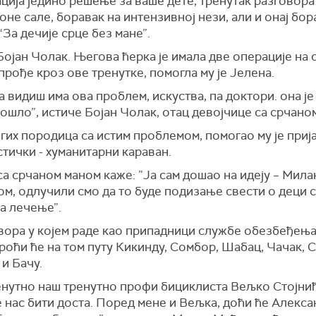
ација једино решење за ваше дете, тренутак разговора 
оне сале, боравак на интензивној нези, али и онај бо
За дечије срце без мане”.
ојан Чолак. Његова ћерка је имала две операције на 
прође кроз ове тренутке, помогла му је Јелена.
 видиш има ова проблем, искуства, па доктори. она је
рошло”, истиче Бојан Чолак, отац девојчице са срчано
гих породица са истим проблемом, помогао му је прија
стички - хуманитарни караван.
са срчаном маном каже: ”Ја сам дошао на идеју – Мил
ом, одлучили смо да то буде подизање свести о деци 
а лечење”.
вора у којем раде као припадници службе обезбеђења
Проћи ће на том путу Кикинду, Сомбор, Шабац, Чачак,
и Бачу.
енутно наш тренутно профи бициклиста Вељко Стојнић,
е нас бити доста. Поред мене и Вељка, доћи ће Алекс