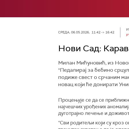
И
СРЕДА, 06.05.2026, 11:42 -> 16:42
Р
Нови Сад: Карав
Милан Мићуновић, из Новог
"Педалирај за бебино срцул
подиже свест о срчаним ман
новац који ће донирати Уни
Процењује се да се приближно
најчешчих урођених аномалија
дуготрајно лечење и доживо
“Сви родитељи који су кроз о