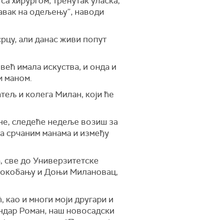
са хирургом, тренутак уласка,
равак на одељењу”, наводи
срцу, али данас живи попут
 већ имала искуства, и онда и
м маном.
тељ и колега Милан, који ће
ане, следеће недеље возиш за
са срчаним манама и између
, све до Универзитетске
 Сокобању и Доњи Милановац,
 као и многи моји другари и
андар Роман, наш новосадски