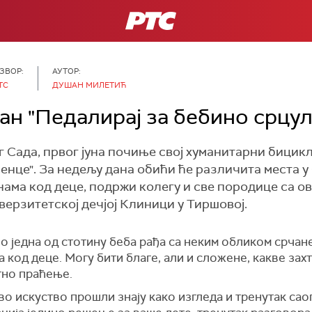
РТС
ЗВОР:
АУТОР:
ТС
ДУШАН МИЛЕТИЋ
ан "Педалирај за бебино срцу
 Сада, првог јуна почиње свој хуманитарни бицик
енце". За недељу дана обићи ће различита места у
ама код деце, подржи колегу и све породице са о
верзитетској дечјој Клиници у Тиршовој.
 једна од стотину беба рађа са неким обликом срчане
 код деце. Могу бити благе, али и сложене, какве зах
тно праћење.
во искуство прошли знају како изгледа и тренутак сао