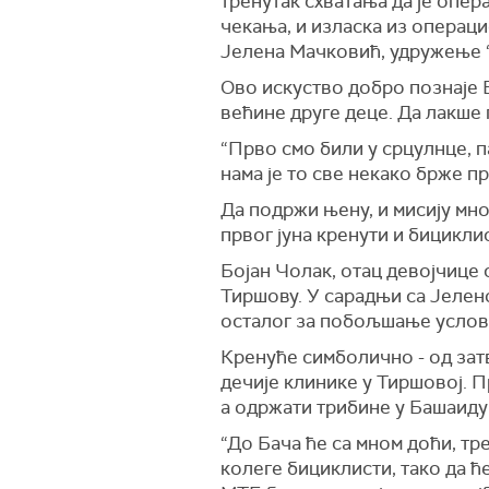
тренутак схватања да је опер
чекања, и изласка из операци
Јелена Мачковић, удружење “
Ово искуство добро познаје Б
већине друге деце. Да лакше 
“Прво смо били у срцулнце, па
нама је то све некако брже п
Да подржи њену, и мисију мно
првог јуна кренути и бицикли
Бојан Чолак, отац девојчице 
Тиршову. У сарадњи са Јелен
осталог за побољшање услов
Кренуће симболично - од зат
дечије клинике у Тиршовој. 
а одржати трибине у Башаиду 
“До Бача ће са мном доћи, тр
колеге бициклисти, тако да ћ