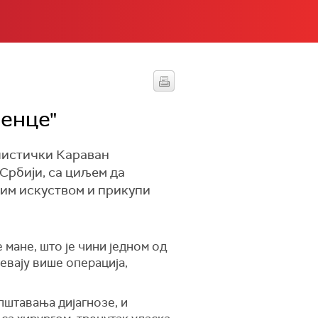
ленце"
листички Караван
 Србији, са циљем да
вим искуством и прикупи
 мане, што је чини једном од
тевају више операција,
пштавања дијагнозе, и