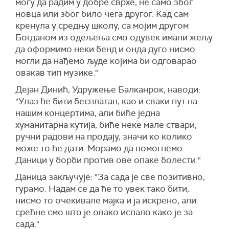
могу да радим у добре сврхе, не само због
новца или због било чега другог. Kад сам
кренула у средњу школу, са мојим другом
Богданом из одељења смо одувек имали жељу
да оформимо неки бенд и онда дуго нисмо
могли да нађемо људе којима би одговарао
овакав тип музике."
Дејан Динић, Удружење Балканрок, наводи:
"Улаз ће бити бесплатан, као и сваки пут на
нашим концертима, али биће једна
хуманитарна кутија, биће неке мале ствари,
ручни радови на продају, значи ко колико
може то ће дати. Морамо да помогнемо
Даници у борби против ове опаке болести."
Даница закључује: "За сада је све позитивно,
гурамо. Надам се да ће то увек тако бити,
нисмо то очекивале мајка и ја искрено, али
срећне смо што је овако испало како је за
сада."