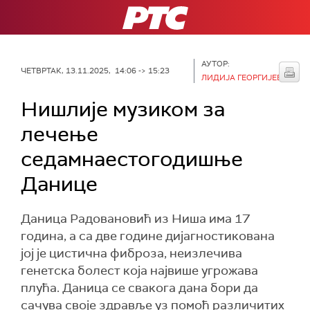
РТС
АУТОР:
ЧЕТВРТАК, 13.11.2025, 14:06 -> 15:23
ЛИДИЈА ГЕОРГИЈЕВ
Нишлије музиком за
лечење
седамнаестогодишње
Данице
Даница Радовановић из Ниша има 17
година, а са две године дијагностикована
јој је цистична фиброза, неизлечива
генетска болест која највише угрожава
плућа. Даница се свакога дана бори да
сачува своје здравље уз помоћ различитих