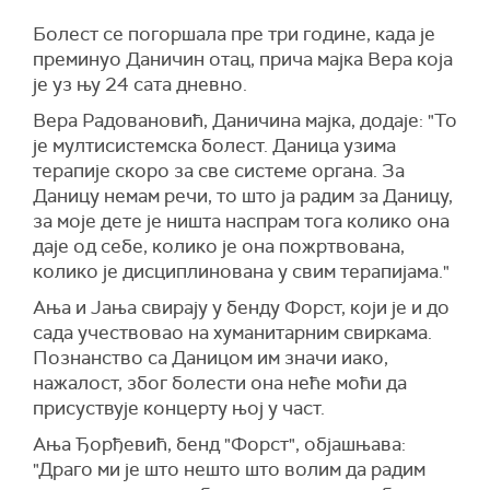
Болест се погоршала пре три године, када је
преминуо Даничин отац, прича мајка Вера која
је уз њу 24 сата дневно.
Вера Радовановић, Даничина мајка, додаје: "То
је мултисистемска болест. Даница узима
терапије скоро за све системе органа. За
Даницу немам речи, то што ја радим за Даницу,
за моје дете је ништа наспрам тога колико она
даје од себе, колико је она пожртвована,
колико је дисциплинована у свим терапијама."
Ања и Јања свирају у бенду Форст, који је и до
сада учествовао на хуманитарним свиркама.
Познанство са Даницом им значи иако,
нажалост, због болести она неће моћи да
присуствује концерту њој у част.
Ања Ђорђевић, бенд "Форст", објашњава:
"Драго ми је што нешто што волим да радим