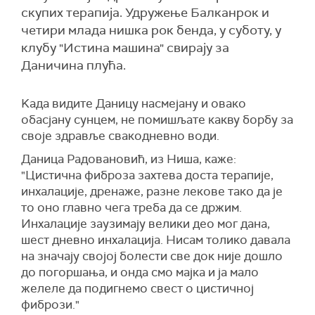
скупих терапија. Удружење Балканрок и
четири млада нишка рок бенда, у суботу, у
клубу "Истина машина" свирају за
Даничина плућа.
Kада видите Даницу насмејану и овако
обасјану сунцем, не помишљате какву борбу за
своје здравље свакодневно води.
Даница Радовановић, из Ниша, каже:
"Цистична фиброза захтева доста терапије,
инхалације, дренаже, разне лекове тако да је
то оно главно чега треба да се држим.
Инхалације заузимају велики део мог дана,
шест дневно инхалација. Нисам толико давала
на значају својој болести све док није дошло
до погоршања, и онда смо мајка и ја мало
желеле да подигнемо свест о цистичној
фибрози."