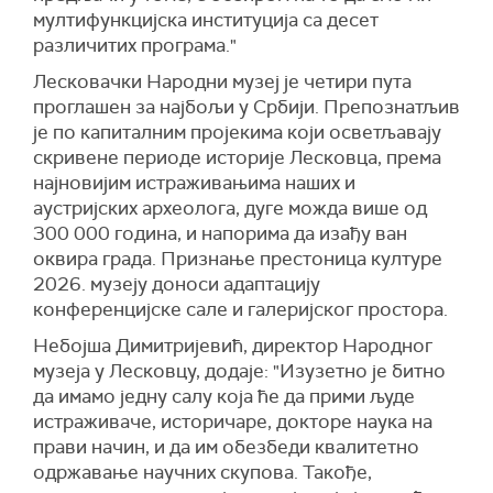
мултифункцијска институција са десет
различитих програма."
Лесковачки Народни музеј је четири пута
проглашен за најбољи у Србији. Препознатљив
је по капиталним пројекима који осветљавају
скривене периоде историје Лесковца, према
најновијим истраживањима наших и
аустријских археолога, дуге можда више од
300 000 година, и напорима да изађу ван
оквира града. Признање престоница културе
2026. музеју доноси адаптацију
конференцијске сале и галеријског простора.
Небојша Димитријевић, директор Народног
музеја у Лесковцу, додаје: "Изузетно је битно
да имамо једну салу која ће да прими људе
истраживаче, историчаре, докторе наука на
прави начин, и да им обезбеди квалитетно
одржавање научних скупова. Такође,