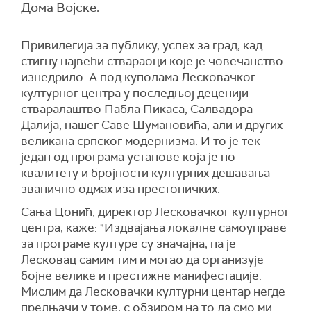
Дома Војске.
Привилегија за публику, успех за град, кад
стигну највећи ствараоци које је човечанство
изнедрило. А под куполама Лесковачког
културног центра у последњој деценији
стваралаштво Пабла Пикаса, Салвадора
Далија, нашег Саве Шумановића, али и других
великана српског модернизма. И то је тек
један од програма установе која је по
квалитету и бројности културних дешавања
званично одмах иза престоничких.
Сања Цонић, директор Лесковачког културног
центра, каже: "Издвајања локалне самоуправе
за програме културе су значајна, па је
Лесковац самим тим и могао да организује
бојне велике и престижне манифестације.
Мислим да Лесковачки културни центар негде
предњачи у томе, с обзиром на то да смо ми