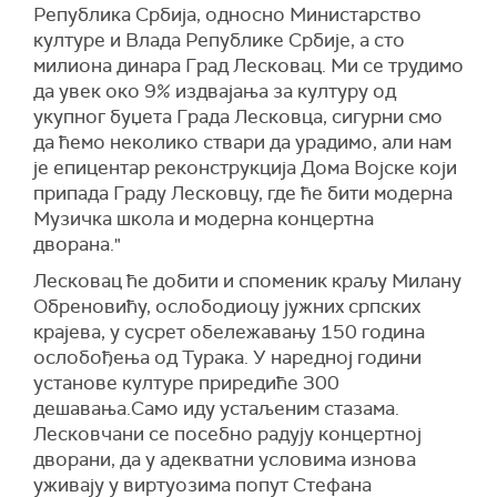
Република Србија, односно Министарство
културе и Влада Републике Србије, а сто
милиона динара Град Лесковац. Ми се трудимо
да увек око 9% издвајања за културу од
укупног буџета Града Лесковца, сигурни смо
да ћемо неколико ствари да урадимо, али нам
је епицентар реконструкција Дома Војске који
припада Граду Лесковцу, где ће бити модерна
Музичка школа и модерна концертна
дворана."
Лесковац ће добити и споменик краљу Милану
Обреновићу, ослободиоцу јужних српских
крајева, у сусрет обележавању 150 година
ослобођења од Турака. У наредној години
установе културе приредиће 300
дешавања.Само иду устаљеним стазама.
Лесковчани се посебно радују концертној
дворани, да у адекватни условима изнова
уживају у виртуозима попут Стефана