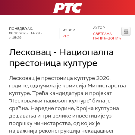
РТС
АУТОР:
ПОНЕДЕЉАК,
ИЗВОР:
06.10.2025, 14:29 -
СВЕТЛАНА
РТС
> 15:29
ПАНИЋ-ЦОНИЋ
Лесковац - Национална
престоница културе
Лесковац је престоница културе 2026.
године, одлучила је комисија Министарства
културе. Трећа кандидатура и пројекат
"Лесковачки павиљон културе" била је
срећна. Наредне године, бројна културна
дешавања и три велике инвестиције уз
подршку министарства, од којих је
најважнија реконструкција некадашњег