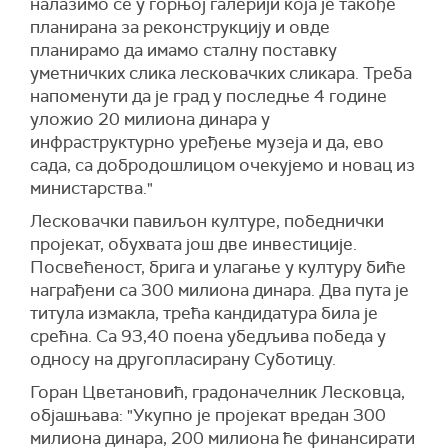
налазимо се у горњој галерији која је такође
планирана за реконструкцију и овде
планирамо да имамо сталну поставку
уметничких слика лесковачких сликара. Треба
напоменути да је град у последње 4 године
уложио 20 милиона динара у
инфраструктурно уређење музеја и да, ево
сада, са добродошлицом очекујемо и новац из
министарства."
Лесковачки павиљон културе, победнички
пројекат, обухвата још две инвестиције.
Посвећеност, брига и улагање у културу биће
награђени са 300 милиона динара. Два пута је
титула измакла, трећа кандидатура била је
срећна. Са 93,40 поена убедљива победа у
односу на другопласирану Суботицу.
Горан Цветановић, градоначелник Лесковца,
објашњава: "Укупно је пројекат вредан 300
милиона динара, 200 милиона ће финансирати