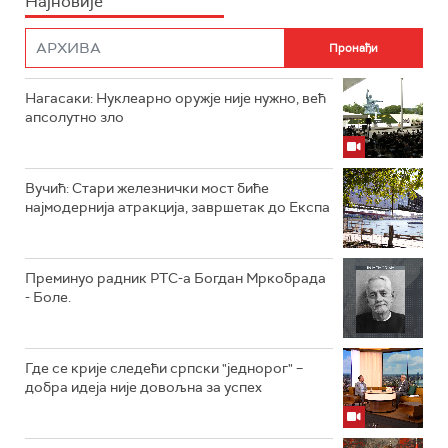
Најновије
Нагасаки: Нуклеарно оружје није нужно, већ
апсолутно зло
Вучић: Стари железнички мост биће
најмодернија атракција, завршетак до Експа
Преминуо радник РТС-а Богдан Мркобрада
- Боле.
Где се крије следећи српски "једнорог" –
добра идеја није довољна за успех