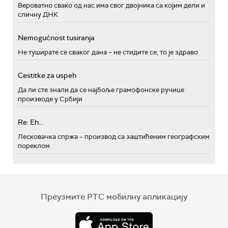
Вероватно свако од нас има свог двојника са којим дели и
сличну ДНК
Nemogućnost tusiranja
Не туширате се сваког дана – не стидите се, то је здраво
Cestitke za uspeh
Да ли сте знали да се најбоље грамофонске ручице
производе у Србији
Re: Eh...
Лесковачка спржа – производ са заштићеним географским
пореклом
Преузмите РТС мобилну апликацију