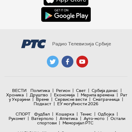
Радио Телевизија Србије
|
|
|
|
ВЕСТИ
Политика
Регион
Свет
Србија данас
|
|
|
|
Хроника
Друштво
Економија
Мерила времена
Рат
|
|
|
|
у Украјини
Време
Сервисне вести
Сматрачница
|
Подкаст
ЕУ могућности 2026
|
|
|
|
СПОРТ
Фудбал
Кошарка
Тенис
Одбојка
|
|
|
|
Рукомет
Ватерполо
Атлетика
Ауто-мото
Остали
|
спортови
Меморијал РТС