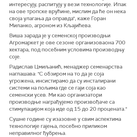
интересују, распитују у вези технологије. Ипак
на ове тропске врућине, мислим да ће он нека
своја улагања да оправда", каже Горан
Миланко, агроном из Кљајићева.
Виша зарада је у семенској производњи
Агромаркет је ове сезоне организоваона 700
хектара, под посебним условима производњу
соје.
Радислав Цмиљанић, менаджер семенарства
наглашава: "С обзиром на то да је соја
угрожена, инсистирамо да су инсталирани
системи на пољима где се гаји соја као
семенски усев. Ми као организатори
производње награђујемо произвођаче са
стимулацијом која иде од 15 до 20 процената."
Сушне године су изазовне у свим аспектима
технологије гајења, посебно приликом
неправилног ђубрења.