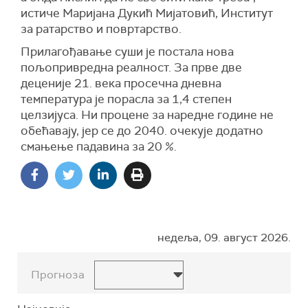
истиче Маријана Дукић Мијатовић, Институт
за ратарство и повртарство.
Прилагођавање суши је постала нова
пољопривредна реалност. За прве две
деценије 21. века просечна дневна
температура је порасла за 1,4 степен
целзијуса. Ни процене за наредне године не
обећавају, јер се до 2040. очекује додатно
смањење падавина за 20 %.
недеља, 09. август 2026.
Прогноза