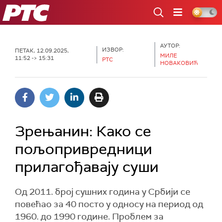
РТС
АУТОР:
ИЗВОР:
ПЕТАК, 12.09.2025,
МИЛЕ
11:52 -> 15:31
РТС
НОВАКОВИЋ
Зрењанин: Како се
пољопривредници
прилагођавају суши
Од 2011. број сушних година у Србији се
повећао за 40 посто у односу на период од
1960. до 1990 године. Проблем за