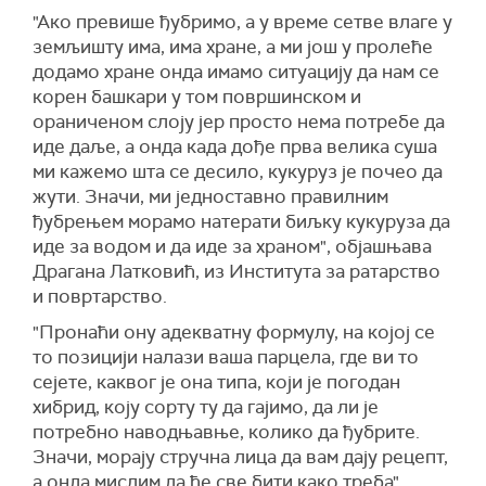
"Ако превише ђубримо, а у време сетве влаге у
земљишту има, има хране, а ми још у пролеће
додамо хране онда имамо ситуацију да нам се
корен башкари у том површинском и
ораниченом слоју јер просто нема потребе да
иде даље, а онда када дође прва велика суша
ми кажемо шта се десило, кукуруз је почео да
жути. Значи, ми једноставно правилним
ђубрењем морамо натерати биљку кукуруза да
иде за водом и да иде за храном", објашњава
Драгана Латковић, из Института за ратарство
и повртарство.
"Пронаћи ону адекватну формулу, на којој се
то позицији налази ваша парцела, где ви то
сејете, каквог је она типа, који је погодан
хибрид, коју сорту ту да гајимо, да ли је
потребно наводњавње, колико да ђубрите.
Значи, морају стручна лица да вам дају рецепт,
а онда мислим да ће све бити како треба",