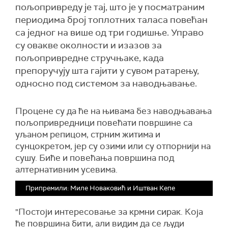
пољопривреду је тај, што је у посматраним
периодима број топлотних таласа повећан
са једног на више од три годишње. Управо
су овакве околности и изазов за
пољопривредне стручњаке, када
препоручују шта гајити у сувом ратарењу,
односно под системом за наводњавање.
Процене су да ће на њивама без наводњавања
пољопривредници повећати површине са
уљаном репицом, стрним житима и
сунцокретом, јер су озими или су отпорнији на
сушу. Биће и повећања површина под
алтернативним усевима.
Припремили: Миле Новаковић и Иштван Кепе
"Постоји интересовање за крмни сирак. Која
ће површина бити, али видим да се људи