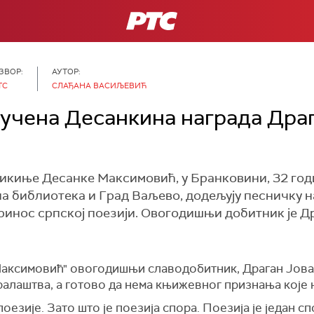
РТС
ЗВОР:
АУТОР:
ТС
СЛАЂАНА ВАСИЉЕВИЋ
учена Десанкина награда Дра
икиње Десанке Максимовић, у Бранковини, 32 год
а библиотека и Град Ваљево, додељују песничку н
ринос српској поезији. Овогодишњи добитник је Д
Максимовић" овогодишњи славодобитник, Драган Јов
ралаштва, а готово да нема књижевног признања које 
оезије. Зато што је поезија спора. Поезија је један сп