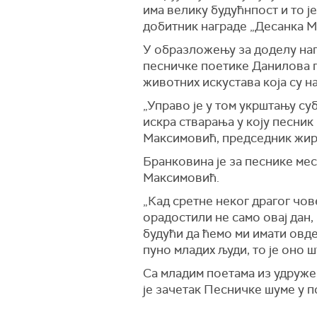
има велику будућнпост и то ј
добитник награде „Десанка М
У образложењу за доделу наг
песничке поетике Данилова п
животних искустава која су н
„Управо је у том укрштању су
искра стварања у коју песник
Максимовић, председник жир
Бранковина је за песнике ме
Максимовић.
„Кад сретне неког драгог чове
орадостили не само овај дан, 
будући да ћемо ми имати овде 
пуно младих људи, то је оно 
Са младим поетама из удружењ
је зачетак Песничке шуме у 