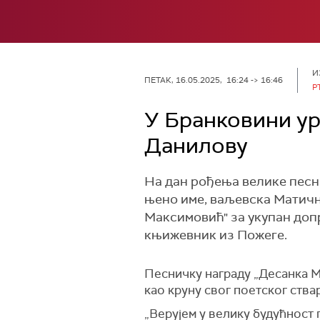
И
ПЕТАК, 16.05.2025, 16:24 -> 16:46
Р
У Бранковини ур
Данилову
На дан рођења велике песн
њено име, ваљевска Матичн
Максимовић" за укупан доп
књижевник из Пожеге.
Песничку награду „Десанка 
као круну свог поетског ства
„Верујем у велику будућност п