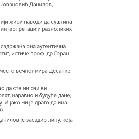
н Јовановић Данилов,
ији жири наводи да суштина
 интерпретацији разноликих
е садржана она аутентична
ти", истиче проф. др Горан
 место вечног мира Десанке
ао да сте ми сви ви
реат, наравно и будуће дане,
 И јако ми је драго да има
в.
нилов је засадио липу, која