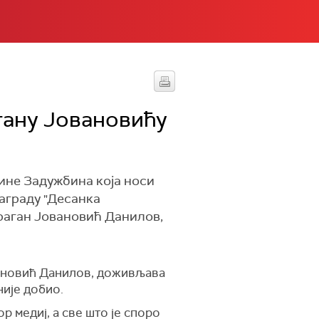
гану Јовановићу
ине Задужбина која носи
аграду "Десанка
раган Јовановић Данилов,
ановић Данилов, доживљава
није добио.
ор медиј, а све што је споро