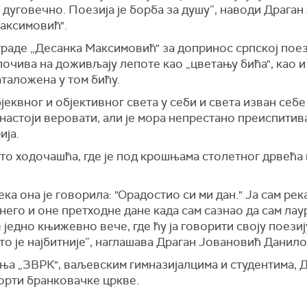
е дуговечно. Поезија је борба за душу”, наводи Драга
аксимовић".
раде „Десанка Максимовић" за допринос српској поез
очива на доживљају лепоте као „цветању бића", као и
аталожена у том бићу.
бјеквног и објективног света у себи и света изван себ
 настоји веровати, али је мора непрестано преиспитива
ија.
сто ходочашћа, где је под крошњама столетног дрвећа
ка она је говорила: "Орадостио си ми дан." Ја сам рек
него и оне претходне дане када сам сазнао да сам лау
једно књижевно вече, где ћу ја говорити своју поезију.
што је најбитније”, наглашава Драган Јовановић Данило
а „ЗВРК", ваљевским гимназијалцима и студентима, Да
порти бранковачке цркве.