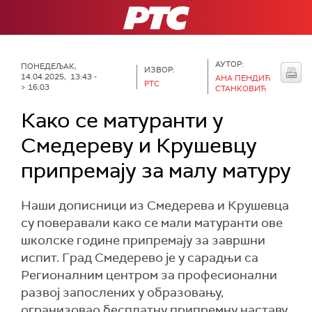
РТС
АУТОР:
ПОНЕДЕЉАК,
ИЗВОР:
14.04.2025, 13:43 -
АНА ПЕНДИЋ
РТС
> 16:03
СТАНКОВИЋ
Како се матуранти у
Смедереву и Крушeвцу
припремају за малу матуру
Наши дописници из Смедерева и Крушевца
су поверавали како се мали матуранти ове
школске године припремају за завршни
испит. Град Смедерево је у сарадњи са
Регионалним центром за професионални
развој запослених у образовању,
огранизовао бесплатну припремну наставу