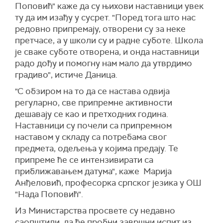
Поповић" каже да су њихови наставници увек
ту да им изађу у сусрет. "Поред тога што нас
редовно припремају, отворени су за неке
претчасе, а у школи су и радне суботе. Школа
је сваке суботе отворена, и онда наставници
радо дођу и помогну нам мало да утврдимо
градиво", истиче Даница.
"С обзиром на то да се настава одвија
регуларно, све припремне активности
дешавају се као и претходних година.
Наставници су почели са припремном
наставом у складу са потребама свог
предмета, одељења у којима предају. Те
припреме ће се интензивирати са
приближавањем датума", каже Марија
Анђеловић, професорка српског језика у ОШ
"Нада Поповић".
Из Министарства просвете су недавно
саопштили, да ће пробни завршни испит из