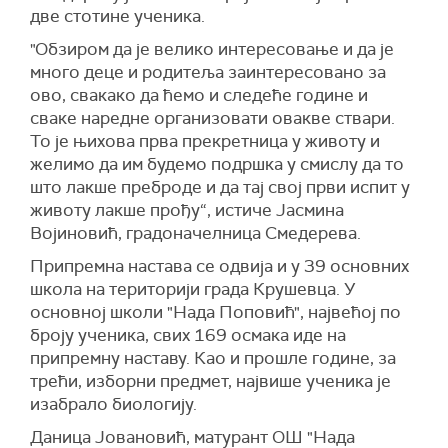
две стотине ученика.
"Обзиром да је велико интересовање и да је
много деце и родитеља заинтересовано за
ово, свакако да ћемо и следеће године и
сваке наредне организовати овакве ствари.
То је њихова прва прекретница у животу и
желимо да им будемо подршка у смислу да то
што лакше преброде и да тај свој први испит у
животу лакше прођу“, истиче Јасмина
Војиновић, градоначелница Смедерева.
Припремна настава се одвија и у 39 основних
школа на територији града Крушевца. У
основној школи "Нада Поповић", највећој по
броју ученика, свих 169 осмака иде на
припремну наставу. Као и прошле године, за
трећи, изборни предмет, највише ученика је
изабрало биологију.
Даница Јовановић, матурант ОШ "Нада