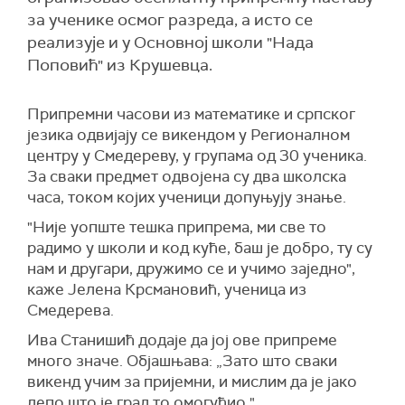
за ученике осмог разреда, а исто се
реализује и у Основној школи "Нада
Поповић" из Крушевца.
Припремни часови из математике и српског
језика одвијају се викендом у Регионалном
центру у Смедереву, у групама од 30 ученика.
За сваки предмет одвојена су два школска
часа, током којих ученици допуњују знање.
"Није уопште тешка припрема, ми све то
радимо у школи и код куће, баш је добро, ту су
нам и другари, дружимо се и учимо заједно",
каже Јелена Крсмановић, ученица из
Смедерева.
Ива Станишић додаје да јој ове припреме
много значе. Објашњава: „Зато што сваки
викенд учим за пријемни, и мислим да је јако
лепо што је град то омогућио."