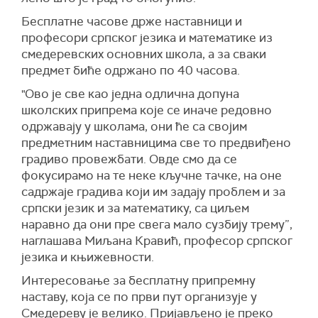
Бесплатне часове држе наставници и
професори српског језика и математике из
смедеревских основних школа, а за сваки
предмет биће одржано по 40 часова.
"Ово је све као једна одлична допуна
школских припрема које се иначе редовно
одржавају у школама, они ће са својим
предметним наставницима све то предвиђено
градиво провежбати. Овде смо да се
фокусирамо на те неке кључне тачке, на оне
садржаје градива који им задају проблем и за
српски језик и за математику, са циљем
наравно да они пре свега мало сузбију трему”,
наглашава Миљана Кравић, професор српског
језика и књижевности.
Интересовање за бесплатну припремну
наставу, која се по први пут организује у
Смедереву је велико. Пријављено је преко