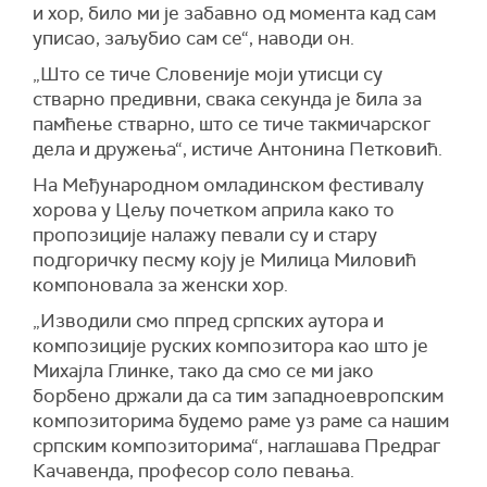
и хор, било ми је забавно од момента кад сам
уписао, заљубио сам се“, наводи он.
„Што се тиче Словеније моји утисци су
стварно предивни, свака секунда је била за
памћење стварно, што се тиче такмичарског
дела и дружења“, истиче Антонина Петковић.
На Међународном омладинском фестивалу
хорова у Цељу почетком априла како то
пропозиције налажу певали су и стару
подгоричку песму коју је Милица Миловић
компоновала за женски хор.
„Изводили смо ппред српских аутора и
композиције руских композитора као што је
Михајла Глинке, тако да смо се ми јако
борбено држали да са тим западноевропским
композиторима будемо раме уз раме са нашим
српским композиторима“, наглашава Предраг
Качавенда, професор соло певања.