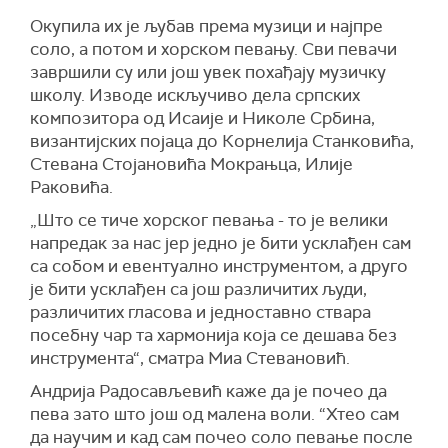
Окупила их је љубав према музици и најпре
соло, а потом и хорском певању. Сви певачи
завршили су или још увек похађају музичку
школу. Изводе искључиво дела српских
композитора од Исаије и Николе Србина,
византијских појаца до Корнелија Станковића,
Стевана Стојановића Мокрањца, Илије
Раковића.
„Што се тиче хорског певања - то је велики
напредак за нас јер једно је бити усклађен сам
са собом и евентуално инструментом, а друго
је бити усклађен са још различитих људи,
различитих гласова и једноставно ствара
посебну чар та хармонија која се дешава без
инструмента“, сматра Миа Стевановић.
Андрија Радосављевић каже да је почео да
пева зато што још од малена воли. “Хтео сам
да научим и кад сам почео соло певање после