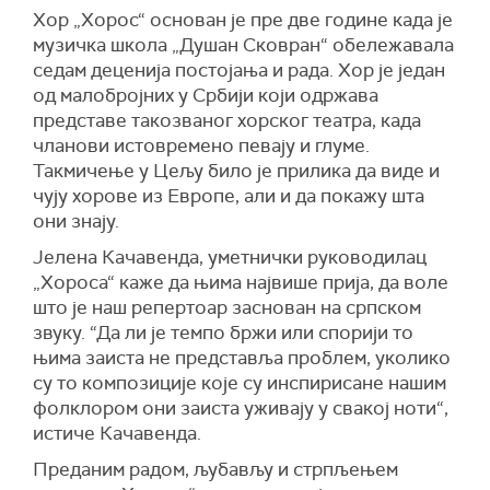
Хор „Хорос“ основан је пре две године када је
музичка школа „Душан Сковран“ обележавала
седам деценија постојања и рада. Хор је један
од малобројних у Србији који одржава
представе такозваног хорског театра, када
чланови истовремено певају и глуме.
Такмичење у Цељу било је прилика да виде и
чују хорове из Европе, али и да покажу шта
они знају.
Јелена Качавенда, уметнички руководилац
„Хороса“ каже да њима највише прија, да воле
што је наш репертоар заснован на српском
звуку. “Да ли је темпо бржи или спорији то
њима заиста не представља проблем, уколико
су то композиције које су инспирисане нашим
фолклором они заиста уживају у свакој ноти“,
истиче Качавенда.
Преданим радом, љубављу и стрпљењем