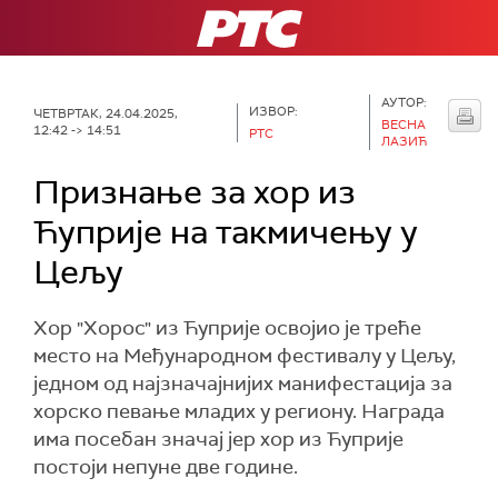
РТС
АУТОР:
ИЗВОР:
ЧЕТВРТАК, 24.04.2025,
ВЕСНА
12:42 -> 14:51
РТС
ЛАЗИЋ
Признање за хор из
Ћуприје на такмичењу у
Цељу
Хор "Хорос" из Ћуприје освојио је треће
место на Међународном фестивалу у Цељу,
једном од најзначајнијих манифестација за
хорско певање младих у региону. Награда
има посебан значај јер хор из Ћуприје
постоји непуне две године.