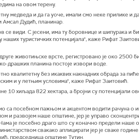
едима на овом терену.
тну медведа и да га уоче, имали смо неке прилике и д
и Амсал Дудић, планинар.
в се види. С јесени, има ту боровнице и шипурака и би
 наших туристичких потенцијала", каже Рифат Заитови
друге животињске врсте, регистровано је око 2500 би
ско-драшких планина постоје извори воде.
тно квалитетну без икаквих накнадних обрада за пиће
мским и у летњим условима", каже Рифат Заитовић.
е 10 хиљада 822 хектара, а бројни су потенцијали ово
емо са посебном пажњом и акцентом водити рачуна о 
ом и развојем наше општине, јер је управо сконцентр
Нама је посебно драго што су коначно предели наше
министарством свакако аплицирати јер је сваке године
вић, председница општине Тутин.