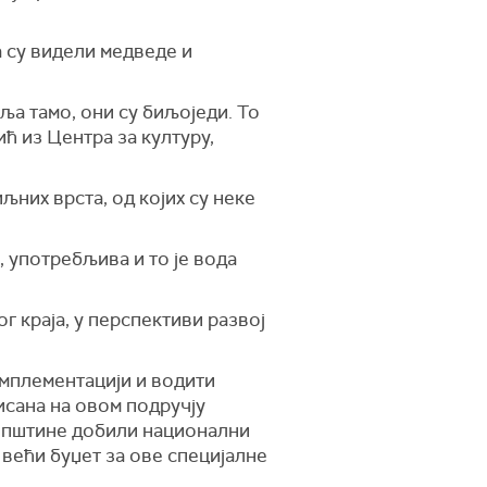
а су видели медведе и
ља тамо, они су биљоједи. То
ћ из Центра за културу,
љних врста, од којих су неке
, употребљива и то је вода
г краја, у перспективи развој
имплементацији и водити
исана на овом подручју
 општине добили национални
 већи буџет за ове специјалне