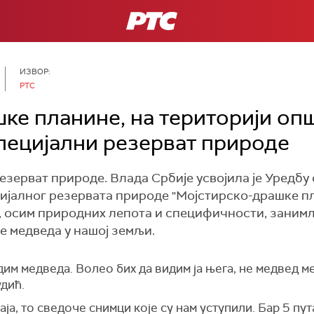
РТС
ИЗВОР:
РТС
ке планине, на територији опш
пецијални резерват природе
 резерват природе. Влада Србије усвојила је Уредб
цијалног резервата природе "Мојстирско-драшке пл
, осим природних лепота и специфичности, занимљи
е медведа у нашој земљи.
дим медведа. Волео бих да видим ја њега, не медвед м
дић.
аја, то сведоче снимци које су нам уступили. Бар 5 пу