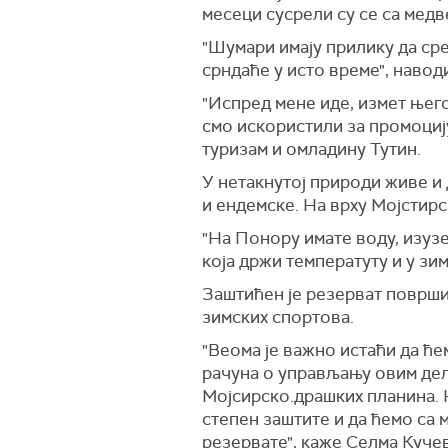
месеци сусрели су се са медв
"Шумари имају прилику да сре
срндаће у исто време", навод
"Испред мене иде, измет њего
смо искористили за промоцију
туризам и омладину Тутин.
У нетакнутој природи живе и 
и ендемске. На врху Мојстир
"На Понору имате воду, изузе
која држи температуту и у зи
Заштићен је резерват површин
зимских спортова.
"Веома је важно истаћи да ћ
рачуна о управљању овим дел
Мојсирско.драшких планина. 
степен заштите и да ћемо са 
резервате", каже Селма Куче