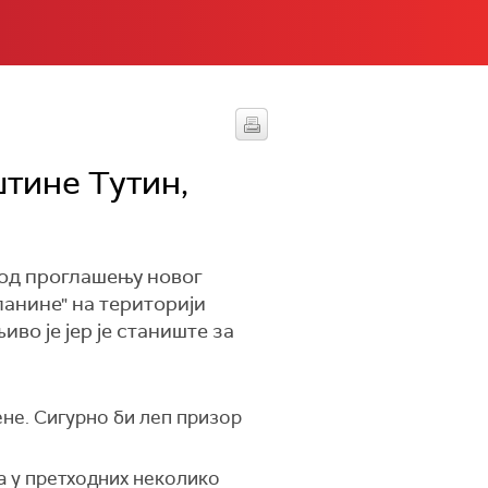
тине Тутин,
у од проглашењу новог
анине" на територији
во је јер је станиште за
ене. Сигурно би леп призор
та у претходних неколико