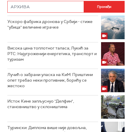
Ускоро фабрика дронова у Србији - стиже
"убица" величине играчке
Висока цена топлотног таласа; Лукић за
РТС: Најугроженији енергетика, транспорт и
туризам
Лучић о забрани уласка на КиМ: Приштини
опет требао неки противник, борићу се
жестоко
Исток Кине запљуснуо "Делфин",
становништво у склоништима
Турински: Диплома више није довољна,