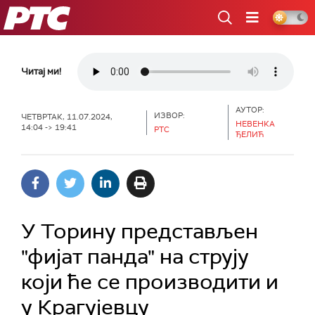
РТС
Читај ми!
АУТОР:
ИЗВОР:
ЧЕТВРТАК, 11.07.2024,
НЕВЕНКА
14:04 -> 19:41
РТС
ЂЕЛИЋ
У Торину представљен
"фијат панда" на струју
који ће се производити и
у Крагујевцу