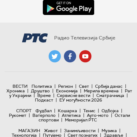
Радио Телевизија Србије
|
|
|
|
ВЕСТИ
Политика
Регион
Свет
Србија данас
|
|
|
|
Хроника
Друштво
Економија
Мерила времена
Рат
|
|
|
|
у Украјини
Време
Сервисне вести
Сматрачница
|
Подкаст
ЕУ могућности 2026
|
|
|
|
СПОРТ
Фудбал
Кошарка
Тенис
Одбојка
|
|
|
|
Рукомет
Ватерполо
Атлетика
Ауто-мото
Остали
|
спортови
Меморијал РТС
|
|
|
МАГАЗИН
Живот
Занимљивости
Музика
|
|
|
|
Технологијa
Путујемо
Свет познатих
Здравље