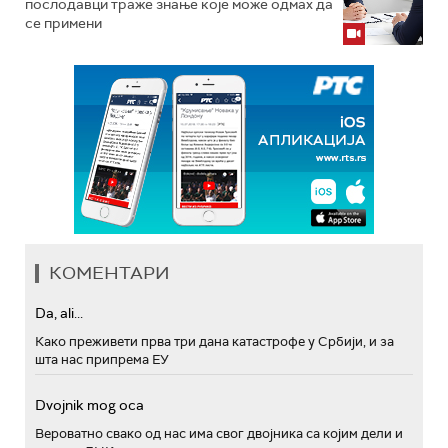
послодавци траже знање које може одмах да
се примени
КОМЕНТАРИ
Da, ali...
Како преживети прва три дана катастрофе у Србији, и за
шта нас припрема ЕУ
Dvojnik mog oca
Вероватно свако од нас има свог двојника са којим дели и