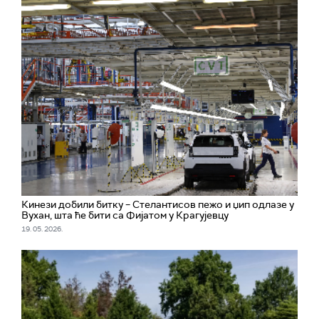
Кинези добили битку – Стелантисов пежо и џип одлазе у
Вухан, шта ће бити са Фијатом у Крагујевцу
19. 05. 2026.