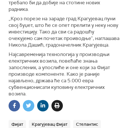
требало би да добије на стотине нових
радника.
„Кроз порезе на зараде град Крагујевац пуни
свој буџет, што ће се опет прелити у неку нову
инвестицију. Тако да сви са радошћу
очекујемо сам почетак проиводње”, наглашава
Никола Дашић, градоначелник Крагујевца.
Најсавременија технологија у производњи
електричних возила, повећаће знања
запослених, а упослиће и оне који за Фијат
производе компоненте. Како је раније
најављено, држава ће са 5.000 евра
субвенционисати куповину електричних
возила.
Фијат
Крагујевац Фијат
Стелантис