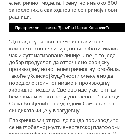
електричног модела. Тренутно има око 800
запослених, а свакодневно се примају нови
радници.
Припремили: Невенка Ђелић и Марко Ковачевић
“До сада су за ово време инсталиране
комплетно нове линије, нови роботи, имамо
чак и аутоматизоване линије. Све је то један
добар предуслов да отпочнемо серијску
производњу новог електричног аутомобила,
такође у блиској будућности очекујемо да
поред електричног имамо и производњу
хибридног модела. Све ово иде у аспект, да
ћемо имати много већу упосленост.”, наводи
Саша Ђорђевић - председник Самосталног
синдиката ФЦА у Крагујевцу.
Елекрична Фијат гранде панда производиће
се на глобалној мултиенергетској платформи,