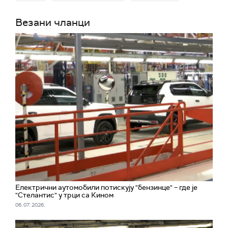
Везани чланци
Електрични аутомобили потискују "бензинце" – где је
"Стелантис" у трци са Кином
06. 07. 2026.