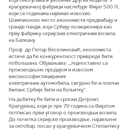
која омогућава и увођење других модела. У
крагујевачкој фабрици наслеђује Фијат 500 Л,
који се годинама највише извозио.
Шампионско место економисти предвиђају и
гранде панди, која Србију позиционира као
прву фабрику серијских електричних возила
на Балкану.
Проф. др Петар Веселиновић, економиста
истиче да ће конкурентност привреде бити
побољшана. Објашњава: „Једноставно са
производњом, продајом и извозом
високософистицираних
електричних аутомобила, сигурно ће и платни
биланс Србије бити на бољитку“.
На добитку ће бити и српски Детроит,
Крагујевац, који је пре 70 година са Фијатом
потписао први уговор о производњи возила.
До почетка серијске производње, најављене
за октобар, посао у крагујевачком Стелантису