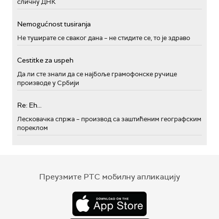
сличну ДНК
Nemogućnost tusiranja
Не туширате се сваког дана – не стидите се, то је здраво
Cestitke za uspeh
Да ли сте знали да се најбоље грамофонске ручице
производе у Србији
Re: Eh...
Лесковачка спржа – производ са заштићеним географским
пореклом
Преузмите РТС мобилну апликацију