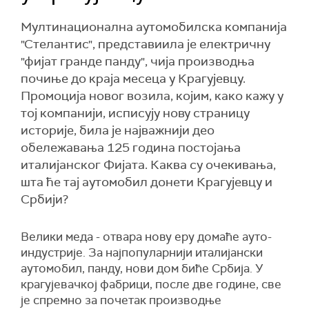
Мултинационална аутомобилска компанија
"Стелантис", представиила је електричну
"фијат гранде панду", чија производња
почиње до краја месеца у Крагујевцу.
Промоција новог возила, којим, како кажу у
тој компанији, исписују нову страницу
историје, била је најважнији део
обележавања 125 година постојања
италијанског Фијата. Каква су очекивања,
шта ће тај аутомобил донети Крагујевцу и
Србији?
Велики меда - отвара нову еру домаће ауто-
индустрије. За најпопуларнији италијански
аутомобил, панду, нови дом биће Србија. У
крагујевачкој фабрици, после две године, све
је спремно за почетак производње