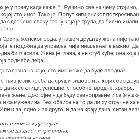
х је у праву када каже: “...Рушимо све на чему стојимо
 којој стојимо“. Тако је. Попут хигијенског поткресива
а одсечемо сваку грану која је трула, да бисмо имали
табло.
и Србија женског рода, у нашем друштву жена није та ко
која је подобна да управља, чије мишљење је важно. Да 
дна би гласила: Жена је глава, а не стуб куће; она која 
оја подмеће леђа.
а та грана на којој стојимо може да буде плодна?
етљив језик треба да сруши зидове иза којих ово дру
ао да их се стиди, успешне, способне, вредне, храбре,
ане жене. Достојне – да буду равноправне и са (мушк
 и са мужевима. Без обзира на то да ли су стручне за 
Или и за једно и за друго, и да на крају дана "ситан вез
 се момак и дјевојка:
жње двадес'т и три снопа,
ка двадес'т и четири.