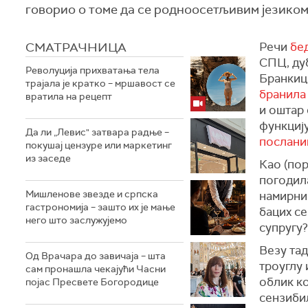
говорио о томе да се родноосетљивим језиком
СМАТРАЧНИЦА
Речи
бе
СПЦ, ду
Револуција прихватања тела
Бранкица
трајала је кратко – мршавост се
бранила
вратила на рецепт
и оштар 
функциј
Да ли „Левис" затвара радње –
послани
покушај цензуре или маркетинг
из заседе
Као (пор
погодил
Мишленове звезде и српска
намирниц
гастрономија – зашто их је мање
бацих се
него што заслужујемо
супругу?
Везу тад
Од Врачара до завичаја – шта
троуглу 
сам пронашла чекајући Часни
облик ко
појас Пресвете Богородице
сензибил