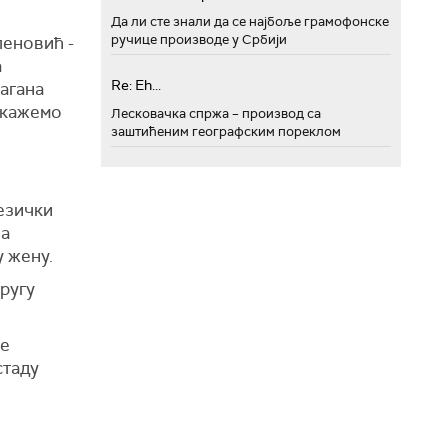
Да ли сте знали да се најбоље грамофонске
ручице производе у Србији
леновић -
а
Re: Eh...
рагана
покажемо
Лесковачка спржа – производ са
заштићеним географским пореклом
језички
на
у жену.
пругу
не
стаду