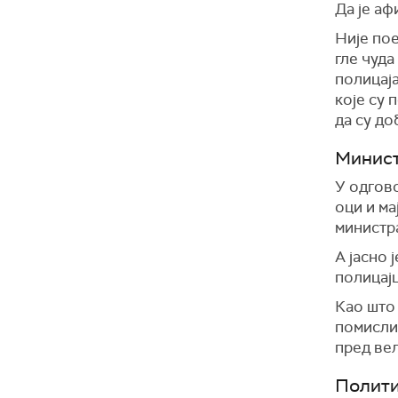
Да је а
Није пое
гле чуда
полицаја
које су 
да су д
Минист
У одгово
оци и ма
министра
А јасно 
полицајц
Као што 
помисли 
пред ве
Полити