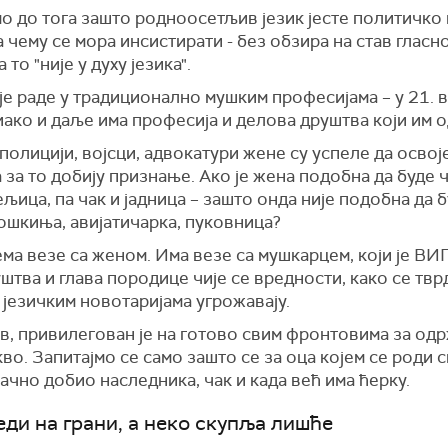
о до тога зашто родноосетљив језик јесте политичко
 чему се мора инсистирати - без обзира на став гласн
 то "није у духу језика".
е раде у традиционално мушким професијама – у 21. в
иако и даље има професија и делова друштва који им о
полицији, војсци, адвокатури жене су успеле да освоје
 за то добију признање. Ако је жена подобна да буде 
љица, па чак и јадница – зашто онда није подобна да 
ошкиња, авијатичарка, пуковница?
ма везе са женом. Има везе са мушкарцем, који је ВИ
штва и глава породице чије се вредности, како се твр
језичким новотаријама угрожавају.
ав, привилегован је на готово свим фронтовима за о
кво. Запитајмо се само зашто се за оца којем се роди 
начно добио наследника, чак и када већ има ћерку.
еди на грани, а неко скупља лишће