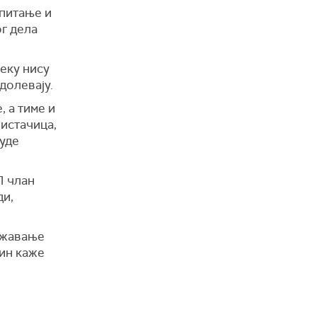
 питање и
ог дела
еку нису
долевају.
, а тиме и
чистачица,
буде
П члан
ди,
државање
син каже