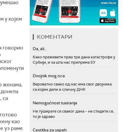
к умешао
м у којем
КОМЕНТАРИ
рх говорио
Da, ali...
о
Како преживети прва три дана катастрофе у
нског
Србији, и за шта нас припрема ЕУ
напоменути
Dvojnik mog oca
о женама,
Вероватно свако од нас има свог двојника
са којим дели и сличну ДНК
, донела
, са
Nemogućnost tusiranja
Не туширате се сваког дана – не стидите се,
 готово
то је здраво
жену као
е уз раме.
Cestitke za uspeh