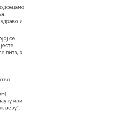
, одсецамо
ња.
 здраво и
јој се
јесте,
се пита, а
штво
им)
науку или
ак везу".