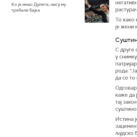
негативн
Ко је имао Дулета, нису му
растурач
требале бајке
То како 
је жени 
Суштин
С друге 
у снимку
патријар
рода. "Ј
да се то
Одговара
каже да 
тај зако
суштином
Истина ј
зацемен
људско б