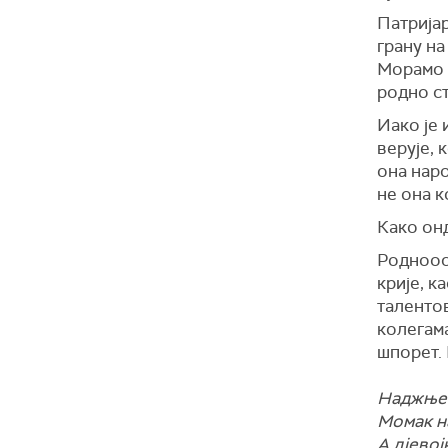
Патријар
грану на
Морамо д
родно с
Иако је 
верује, 
она наро
не она к
Како онд
Родноос
крије, к
талентов
колегама
шпорет. 
Наджњева
Момак на
А дјевој