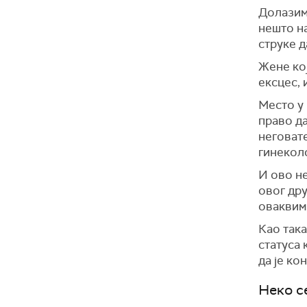
Долазим
нешто на
струке да
Жене кој
ексцес, 
Место у 
право да
неговате
гинекол
И ово не
овог дру
оваквим 
Као так
статуса 
да је ко
Неко с