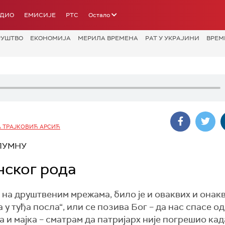
АДИО
ЕМИСИЈЕ
РТС
Остало
РУШТВО
ЕКОНОМИЈА
МЕРИЛА ВРЕМЕНА
РАТ У УКРАЈИНИ
ВРЕМ
 ТРАЈКОВИЋ АРСИЋ
ОЛУМНУ
нског рода
и на друштвеним мрежама, било је и оваквих и онак
 у туђа посла“, или се позива Бог – да нас спасе од
и мајка – сматрам да патријарх није погрешио када