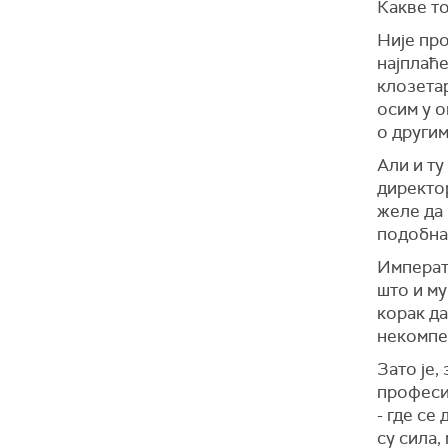
Какве то
Није про
најплаће
клозетар
осим у о
о другим
Али и ту
директор
желе да 
подобна
Императ
што и му
корак да
некомпе
Зато је,
професиј
- где се
су сила,