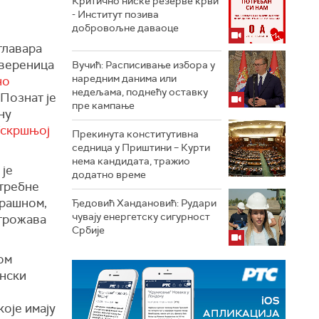
Критично ниске резерве крви
- Институт позива
добровољне даваоце
главара
овереница
Вучић: Расписивање избора у
наредним данима или
но
недељама, поднећу оставку
Познат је
пре кампање
ну
Ускршњој
Прекинута конститутивна
седница у Приштини – Курти
нема кандидата, тражио
 је
додатно време
отребне
брашном,
Ђедовић Хандановић: Рудари
чувају енергетску сигурност
угрожава
Србије
ом
енски
које имају