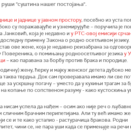
 руши “суштина нашег постојања“.
днице и јаднице у јавном простору
, посебно из уста по
боко су поражавајуће и узнемирујуће – поручила је п
 Јанковић, која је недавно и
у РТС-овој емисији срча
доследну примену Закона о родно осетљивом језику. 
став ове жене, која је недавно реизабрана за одговор
у Повереника, о помињању родноосетљивог језика
у 
ци
– као паравана за борбу против брака и породице.
одичну) жену, ћерку и мајку женског детета дубоко ме
а таква тврдња. Док сам проверавала имамо ли све п
е за ускршњу погачу – уместо да у кухињи трагам за 
 на копање по сопственом разуму - како кустоскиња 
а нисам успела да нађем – осим ако није реч о љубавн
и сличним брачним перипетијама. Али ту већ имамо ж
ји се и те како усталио - растурачица бракова. Родни
итет, чини се, не пара уши када се примењује на речи 