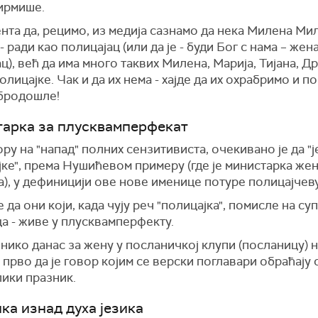
фирмише.
нта да, рецимо, из медија сазнамо да нека Милена Ми
 - ради као полицајац (или да је - буди Бог с нама – жен
ц), већ да има много таквих Милена, Марија, Тијана, Д
полицајке. Чак и да их нема - хајде да их охрабримо и 
обродошле!
арка за плусквамперфекат
ру на "напад" полних сензитивиста, очекивано је да "
јке", према Нушићевом примеру (где је министарка же
), у дефиницији ове нове именице потуре полицајчев
је да они који, када чују реч "полицајка", помисле на су
а - живе у плусквамперфекту.
нико данас за жену у посланичкој клупи (посланицу) 
прво да је говор којим се верски поглавари обраћају 
лики празник.
ка изнад духа језика