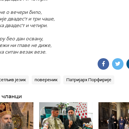
че о вечери било,
је двадес'т и три чаше,
ка двадес'т и четири.
тру бео дан освану,
ежи ни главе не диже,
ка ситан везак везе.
сетљив језик
повереник
Патријарх Порфирије
 чланци