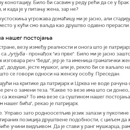
у конотацију. Било би сасвим у реду рећи да се у бра
, и када је у питању жена, зар не?
кустоскиња угрожава домаћицу ми је јасно, али стадију
место у кући смо ваљда као друштво одавно прерасли.
а нашег постојања
стране, везу између реалности и онога што је патрија
 са
Јутјуба
- пронађох "из прве". Било ми је јасно зашт
х изговара реч "беда", јер је та именица граматички же
ад", додуше, јесте мушког, али је, рекло би се ваљало 
 што се говори односи на женску особу. Преседан.
јући на критике да патријарх и Црква не воде рачуна 
је реч о замени теза. "Какве то везе има што си донео
н са женама? То има везе са суштином нашег постојања
 нашег бића", рекао је патријарх.
е. Управо зато родноосетљив језик залази у пукотине
тираних позиција друштвене подобности, с циљем да 
иће учини видљивом. Да је стави у ранг мушкарца, рам