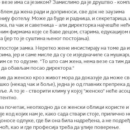
 везе има са језиком? Замислимо да је друштво - комп
блем да жена ради и доприноси, све док не заузима
нију фотељу. Може да буде и радница, и секретарица, 
ка, па чак и саветница – али директорка најчешће нећ
ним фирмама које се баве децом, старима, едукацијом
а (јер то је суштина њеног постојања).
 постоји замка. Неретко жене инсистирају на томе да 
има, јер и саме мисле да су се изједначиле са мушкар
им се то одузме. "То што сам жена, нема везе са тим да
 да обављам посао директора."
ив да женско кроз живот мора да доказује да може св
шко (некад чак и боље), једна је од главних препрека д
ље. А то је - створити климу у којој "женско" неће асоц
тентно.
 за почетак, неопходно да се женски облици користе и
е код којих нам је, како сада ствари стоје, прилично 
 доносе одлуке, где би она била надређена, а не подређ
 моћ, као и где професија треба да улије поверење.