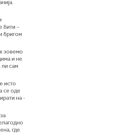
анија.
и
е бити –
 и бригом
их зовемо
цима и не
 ли сам
е исто
а се оде
ирати на -
 за
нелагодно
ена, где