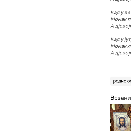
Кад у ве
Момак пи
А дјевој
Кад у ју
Момак л
А дјевој
родно о
Везани