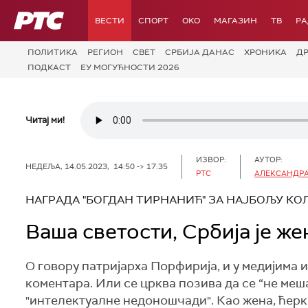
РТС
ВЕСТИ
СПОРТ
OKO
МАГАЗИН
ТВ
Р
ПОЛИТИКА
РЕГИОН
СВЕТ
СРБИЈА ДАНАС
ХРОНИКА
Д
ПОДКАСТ
ЕУ МОГУЋНОСТИ 2026
Читај ми!
ИЗВОР:
АУТОР:
НЕДЕЉА, 14.05.2023, 14:50 -> 17:35
РТС
АЛЕКСАНДРА
НАГРАДА "БОГДАН ТИРНАНИЋ" ЗА НАЈБОЉУ К
Ваша светости, Србија је же
О говору патријарха Порфирија, и у медијима 
коментара. Или се црква позива да се “не меша
"интелектуалне недоношчади". Као жена, ћерка 