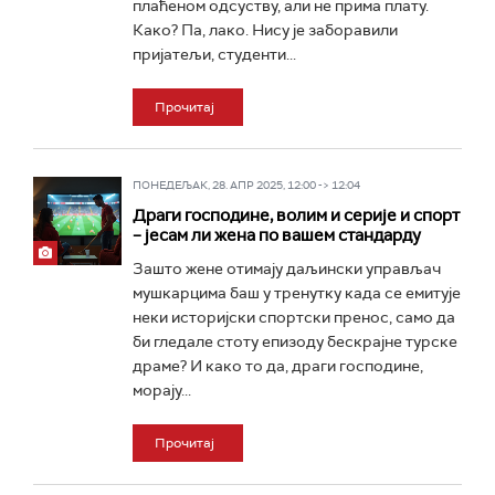
плаћеном одсуству, али не прима плату.
Како? Па, лако. Нису је заборавили
пријатељи, студенти...
Прочитај
ПОНЕДЕЉАК, 28. АПР 2025, 12:00 -> 12:04
Драги господине, волим и серије и спорт
– јесам ли жена по вашем стандарду
Зашто жене отимају даљински управљач
мушкарцима баш у тренутку када се емитује
неки историјски спортски пренос, само да
би гледале стоту епизоду бескрајне турске
драме? И како то да, драги господине,
морају...
Прочитај