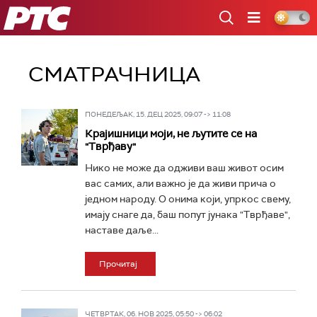
РТС
СМАТРАЧНИЦА
ПОНЕДЕЉАК, 15. ДЕЦ 2025, 09:07 -> 11:08
Крајишници моји, не љутите се на
"Тврђаву"
Нико не може да одживи ваш живот осим
вас самих, али важно је да живи прича о
једном народу. О онима који, упркос свему,
имају снаге да, баш попут јунака "Тврђаве",
наставе даље...
Прочитај
ЧЕТВРТАК, 06. НОВ 2025, 05:50 -> 06:02