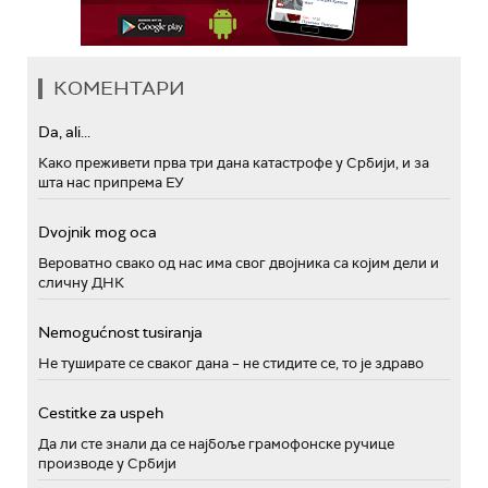
КОМЕНТАРИ
Da, ali...
Како преживети прва три дана катастрофе у Србији, и за
шта нас припрема ЕУ
Dvojnik mog oca
Вероватно свако од нас има свог двојника са којим дели и
сличну ДНК
Nemogućnost tusiranja
Не туширате се сваког дана – не стидите се, то је здраво
Cestitke za uspeh
Да ли сте знали да се најбоље грамофонске ручице
производе у Србији