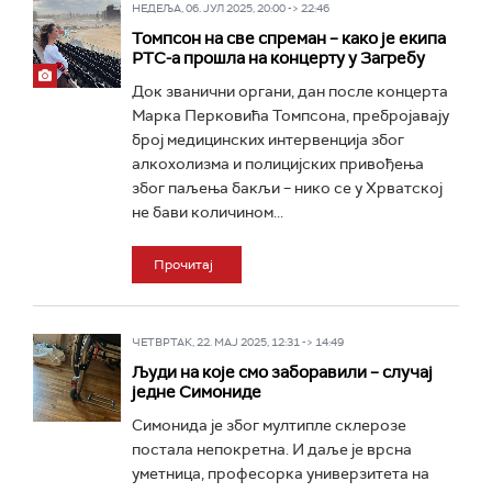
НЕДЕЉА, 06. ЈУЛ 2025, 20:00 -> 22:46
Томпсон на све спреман – како је екипа
РТС-а прошла на концерту у Загребу
Док званични органи, дан после концерта
Марка Перковића Томпсона, пребројавају
број медицинских интервенција због
алкохолизма и полицијских привођења
због паљења бакљи – нико се у Хрватској
не бави количином...
Прочитај
ЧЕТВРТАК, 22. МАЈ 2025, 12:31 -> 14:49
Људи на које смо заборавили – случај
једне Симониде
Симонида је због мултипле склерозе
постала непокретна. И даље је врсна
уметница, професорка универзитета на