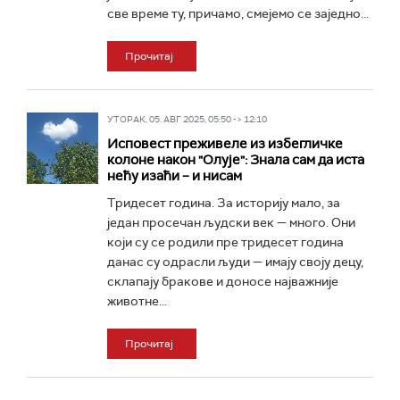
све време ту, причамо, смејемо се заједно...
Прочитај
УТОРАК, 05. АВГ 2025, 05:50 -> 12:10
Исповест преживеле из избегличке
колоне након "Олује": Знала сам да иста
нећу изаћи – и нисам
Тридесет година. За историју мало, за
један просечан људски век — много. Они
који су се родили пре тридесет година
данас су одрасли људи — имају своју децу,
склапају бракове и доносе најважније
животне...
Прочитај