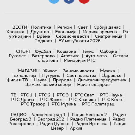
|
|
|
|
ВЕСТИ
Политика
Регион
Свет
Србија данас
|
|
|
|
Хроника
Друштво
Економија
Мерила времена
Рат
|
|
|
|
у Украјини
Време
Сервисне вести
Сматрачница
|
Подкаст
ЕУ могућности 2026
|
|
|
|
СПОРТ
Фудбал
Кошарка
Тенис
Одбојка
|
|
|
|
Рукомет
Ватерполо
Атлетика
Ауто-мото
Остали
|
спортови
Меморијал РТС
|
|
|
МАГАЗИН
Живот
Занимљивости
Музика
|
|
|
|
Технологијa
Путујемо
Свет познатих
Здравље
|
|
|
|
Филм и ТВ
Наука
Природа
Дигитални предузетник
|
За мале велике хероје
Наизглед здрав
|
|
|
|
|
ТВ
РТС 1
РТС 2
РТС 3
РТС Свет
РТС Наука
|
|
|
|
РТС Драма
РТС Живот
РТС Класика
РТС Коло
|
|
РТС Трезор
РТС Музика
РТС Полетарац
|
|
РАДИО
Радио Београд 1
Радио Београд 2
Радио
|
|
|
Београд 3
Београд 202
Радио Плетеница
Радио
|
|
|
Рокенролер
Радио Џубокс
Радио Вртешка
Радио
|
Џезер
Архив