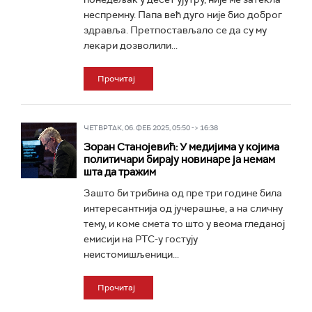
неспремну. Папа већ дуго није био доброг
здравља. Претпостављало се да су му
лекари дозволили...
Прочитај
ЧЕТВРТАК, 06. ФЕБ 2025, 05:50 -> 16:38
Зоран Станојевић: У медијима у којима
политичари бирају новинаре ја немам
шта да тражим
Зашто би трибина од пре три године била
интересантнија од јучерашње, а на сличну
тему, и коме смета то што у веома гледаној
емисији на РТС-у гостују
неистомишљеници...
Прочитај