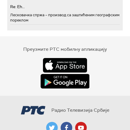
Re: Eh...
Лесковачка спржа – производ са заштићеним географским
пореклом
Преузмите РТС мобилну апликацију
Радио Телевизија Србије