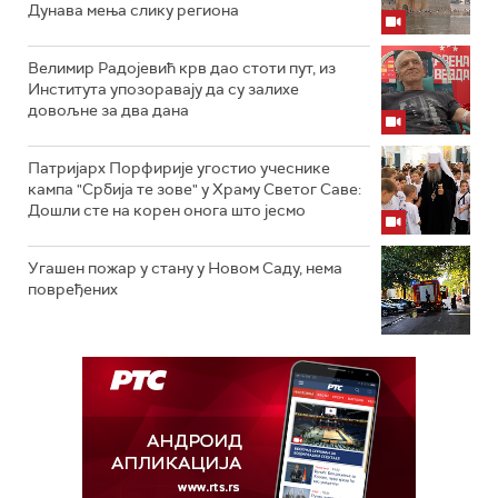
Дунава мења слику региона
Велимир Радојевић крв дао стоти пут, из
Института упозоравају да су залихе
довољне за два дана
Патријарх Порфирије угостио учеснике
кампа "Србија те зове" у Храму Светог Саве:
Дошли сте на корен онога што јесмо
Угашен пожар у стану у Новом Саду, нема
повређених