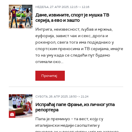
НЕДЕЉА, 27. АПР 2025, 12:15 -> 12:16
Даме, извините, спорт је мушка ТВ
серија, а ево и зашто
Интрига, неизвесност, љубав и мржња,
еуфорија, завист чак и секс, дрога и
рокенрол, свега тога има подједнако у
спортским преносима и ТВ серијама, имајте
то на уму када се следећи пут будемо
отимали око...
Прочитај
СУБОТА, 26. АПР 2025, 18:50 -> 21:24
Испраћај папе Фрање, из личног угла
репортера
Папа је преминуо – та вест, коју су
италијански медији саопштили у
понедељак у десет ујутру, није ме затекла