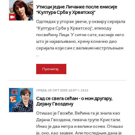
Утисци једне Личанке после емисије
"Култура Срба у Хрватској"
Одгледах у уторак увече, у оквиру серијала
"Култура Срба у Хрватској", епизоду
посвећену Лици. У ситне сате, касније него
што је најављивано, крену коначно део
серијала који сам с великим нестрпљењем
...
Прочитај
СРЕДА, 15. ОКТ 2025, 12:37 -> 13:11
Сад се свега сећам - о мом другару,
Дејану Гвоздену
Отишао је Гвожђе. Већина га је знала као
Дејана Гвоздена, певача групе Кристали.
Имао је два метра и велики осмех. Отишао
је, оно, као заувек. Али последњих дана је