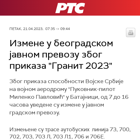
РТС
ПЕТАК, 21.04.2023, 07:35 -> 09:44
Измене у београдском
јавном превозу због
приказа "Гранит 2023"
Због приказа способности Војске Србије
на војном аеродрому "Пуковник-пилот
Миленко Павловић" у Батајници, од 7 до 16
часова уведене су измене у јавном
градском превозу.
Измењене су трасе аутобуских линија 73, 700,
702, 703, 703 Л, 703 Л1, 706 и 706Е.