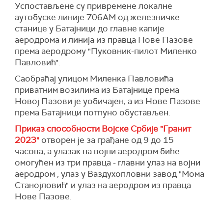
Успостављене су привремене локалне
аутобуске линије 706АМ од железничке
станице у Батајници до главне капије
аеродрома и линија из правца Нове Пазове
према аеродрому "Пуковник-пилот Миленко
Павловић".
Саобраћај улицом Миленка Павловића
приватним возилима из Батајнице према
Новој Пазови је уобичајен, а из Нове Пазове
према Батајници потпуно обустављен.
Приказ способности Војске Србије "Гранит
2023"
отворен је за грађане од 9 до 15
часова, а улазак на војни аеродром биће
омогућен из три правца - главни улаз на војни
аеродром , улаз у Ваздухопловни завод "Мома
Станојловић" и улаз на аеродром из правца
Нове Пазове.