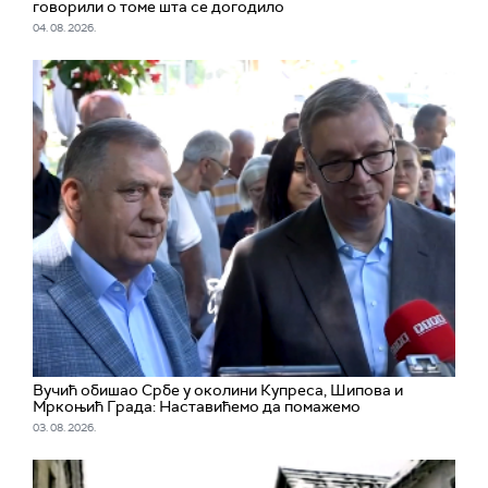
говорили о томе шта се догодило
04. 08. 2026.
Вучић обишао Србе у околини Купреса, Шипова и
Мркоњић Града: Наставићемо да помажемо
03. 08. 2026.