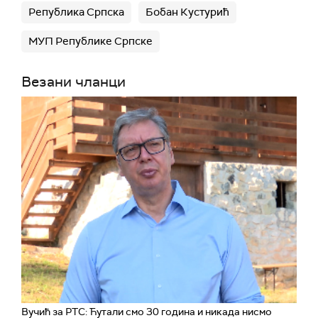
Република Српска
Бобан Кустурић
МУП Републике Српске
Везани чланци
Вучић за РТС: Ћутали смо 30 година и никада нисмо