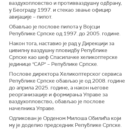
ваздухопловство и противваздушну одбрану,
у Београду 1997. и стекао звање официр
авијације – пилот.
Обављао је послове пилота у Војсци
Републике Српске од 1997. до 2005. године.
Након тога, наставио је рад у Дирекцији за
цивилну ваздушну пловидбу Републике
Српске као шеф Спасилачке хеликоптерске
јединице "САР" – Републике Српске.
Послове директора Хеликоптерског сервиса
Републике Српске обављао је од 2008. године
до априла 2025. године, а након његове
реорганизације и формирања Управе за
ваздухопловство, обављао је послове
начелника Управе.
Одликован је Орденом Милоша Обилића који
му је доделио председник Републике Српске.