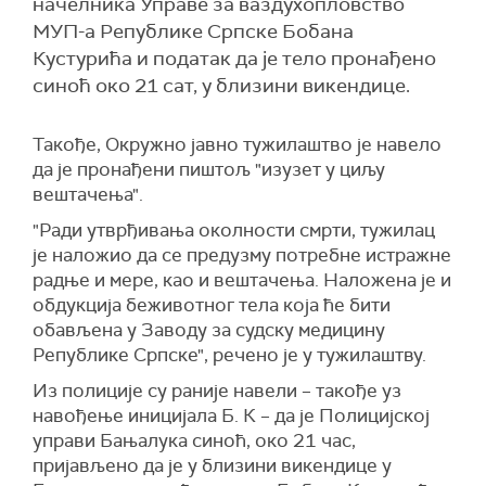
начелника Управе за ваздухопловство
МУП-а Републике Српске Бобана
Кустурића и податак да је тело пронађено
синоћ око 21 сат, у близини викендице.
Такође, Окружно јавно тужилаштво је навело
да је пронађени пиштољ "изузет у циљу
вештачења".
"Ради утврђивања околности смрти, тужилац
је наложио да се предузму потребне истражне
радње и мере, као и вештачења. Наложена је и
обдукција беживотног тела која ће бити
обављена у Заводу за судску медицину
Републике Српске", речено је у тужилаштву.
Из полиције су раније навели – такође уз
навођење иницијала Б. К – да је Полицијској
управи Бањалука синоћ, око 21 час,
пријављено да је у близини викендице у