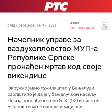
РТС
ИЗВОР:
СРЕДА, 06.05.2026, 08:47 -> 11:12
РТС, РТРС, ТАНЈУГ
Начелник управе за
ваздухопловство МУП-а
Републике Српске
пронађен мртав код своје
викендице
Окружно јавно тужилаштво у Бањалуци
саопштило је да је у бањалучком насељу
Чесма пронађено тело Б. К. (52) и пиштољ.
У саопштењу се наводе иницијали