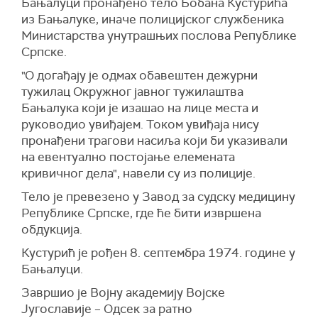
Бањалуци пронађено тело Бобана Кустурића
из Бањалуке, иначе полицијског службеника
Министарства унутрашњих послова Републике
Српске.
"О догађају је одмах обавештен дежурни
тужилац Окружног јавног тужилаштва
Бањалука који је изашао на лице места и
руководио увиђајем. Током увиђаја нису
пронађени трагови насиља који би указивали
на евентуално постојање елемената
кривичног дела", навели су из полиције.
Тело је превезено у Завод за судску медицину
Републике Српске, где ће бити извршена
обдукција.
Кустурић је рођен 8. септембра 1974. године у
Бањалуци.
Завршио је Војну академију Војске
Југославије – Одсек за ратно