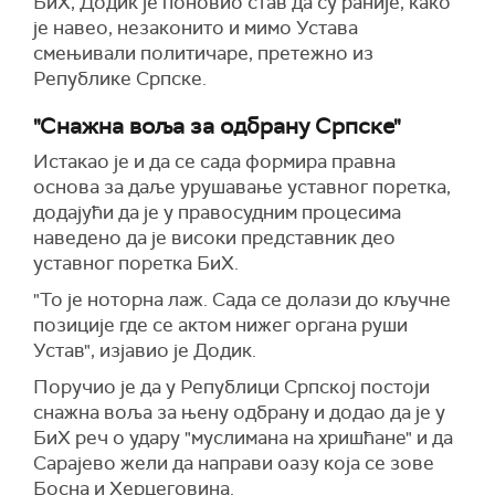
БиХ, Додик је поновио став да су раније, како
је навео, незаконито и мимо Устава
смењивали политичаре, претежно из
Републике Српске.
"Снажна воља за одбрану Српске"
Истакао је и да се сада формира правна
основа за даље урушавање уставног поретка,
додајући да је у правосудним процесима
наведено да је високи представник део
уставног поретка БиХ.
"То је ноторна лаж. Сада се долази до кључне
позиције где се актом нижег органа руши
Устав", изјавио је Додик.
Поручио је да у Републици Српској постоји
снажна воља за њену одбрану и додао да је у
БиХ реч о удару "муслимана на хришћане" и да
Сарајево жели да направи оазу која се зове
Босна и Херцеговина.