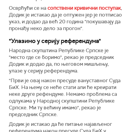
Осврћући се на
сопствени кривични поступак
,
Додик је истакао да је оптужен јер је потписао
указ, и додао да већ 20 година "покушавају да
пронађу неко дело за прогон".
"Улазимо у серију референдума"
Народна скупштина Републике Српске је
"место где се боримо", рекао је председник
Додик и додао да, по његовом мишљењу,
улазе у серију референдума.
"Први је овај након пресуде вануставног Суда
БиХ. На њему се неће стати али ће креирати
неке друге рефендуме. Немамо проблема са
одлукама у Народној скупштини Републике
Српске. Ми ту већину имамо", рекао је
председник Српске.
Додик је истакао да ће питање најављеног
референдума након пресуде Суда БиХ у