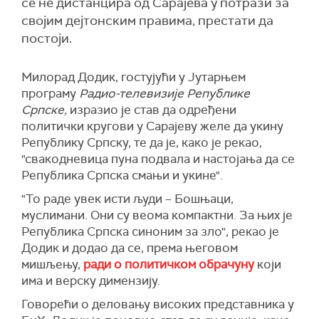
се не дистанцира од Сарајева у потрази за
својим дејтонским правима, престати да
постоји.
Милорад Додик, гостујући у Јутарњем
програму
Радио-телевизије Републике
Српске,
изразио је став да одређени
политички кругови у Сарајеву желе да укину
Републику Српску, те да је, како је рекао,
"свакодневица пуна подвала и настојања да се
Република Српска смањи и укине".
"То раде увек исти људи – Бошњаци,
муслимани. Они су веома компактни. За њих је
Република Српска синоним за зло", рекао је
Додик и додао да се, према његовом
мишљењу,
ради о политичком обрачуну
који
има и верску димензију.
Говорећи о деловању високих представника у