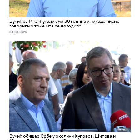
Вучић за РТС: Ћутали смо 30 година и никада нисмо
говорили о томе шта се догодило
04. 08. 2026.
Вучић обишао Србе у околини Купреса, Шипова и