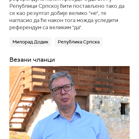
Републици Српској бити постављено тако да
се као резултат добије велико "не", те
нагласио да ће након тога можда уследити
референдум са великим "да".
Милорад Додик
Република Српска
Везани чланци