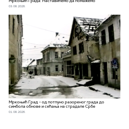
Мркоњић Града: Наставићемо да помажемо
03. 08. 2026.
Мркоњић Град – од потпуно разореног града до
симбола обнове и сећања на страдале Србе
01. 08. 2026.