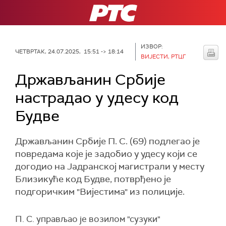
РТС
ИЗВОР:
ЧЕТВРТАК, 24.07.2025, 15:51 -> 18:14
ВИЈЕСТИ, РТЦГ
Држављанин Србије
настрадао у удесу код
Будве
Држављанин Србије П. С. (69) подлегао је
повредама које је задобио у удесу који се
догодио на Јадранској магистрали у месту
Близикуће код Будве, потврђено је
подгоричким "Вијестима" из полиције.
П. С. управљао је возилом "сузуки"