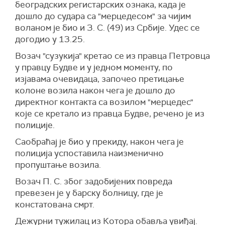
београдских регистарских ознака, када је
дошло до судара са "мерцедесом" за чијим
воланом је био и З. С. (49) из Србије. Удес се
догодио у 13.25.
Возач "сузукија" кретао се из правца Петровца
у правцу Будве и у једном моменту, по
изјавама очевидаца, започео претицање
колоне возила након чега је дошло до
директног контакта са возилом "мерцедес"
које се кретало из правца Будве, речено је из
полиције.
Саобраћај је био у прекиду, након чега је
полиција успоставила наизменично
пропуштање возила.
Возач П. С. због задобијених повреда
превезен је у барску болницу, где је
констатована смрт.
Дежурни тужилац из Котора обавља увиђај.