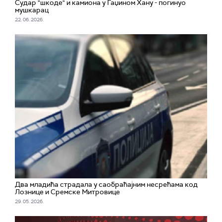
Судар "шкоде" и камиона у Гаџином Хану - погинуо
мушкарац
22. 06. 2026.
Два младића страдала у саобраћајним несрећама код
Лознице и Сремске Митровице
29. 05. 2026.