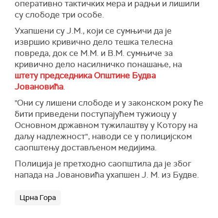
оперативно тактичких мера и радњи и лишили
су слободе три особе.
Ухапшени су Ј.М., који се сумњичи да је
извршио кривично дело тешка телесна
повреда, док се М.М. и В.М. сумњиче за
кривично дело насилничко понашање, на
штету председника Општине Будва
Јовановића
.
"Они су лишени слободе и у законском року ће
бити приведени поступајућем тужиоцу у
Основном државном тужилаштву у Котору на
даљу надлежност", наводи се у полицијском
саопштењу достављеном медијима.
Полиција је претходно саопштила да је због
напада на Јовановића ухапшен Ј. М. из Будве.
Црна Гора