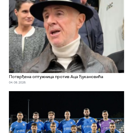
Потврђена оптужница против Аца Ђукановића
04. 08. 2026.