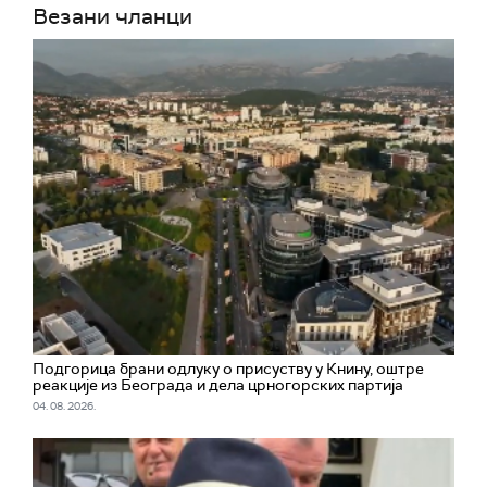
Везани чланци
Подгорица брани одлуку о присуству у Книну, оштре
реакције из Београда и дела црногорских партија
04. 08. 2026.