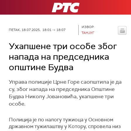
РТС
ИЗВОР:
ПЕТАК, 18.07.2025, 18:01 -> 18:07
ТАНЈУГ
Ухапшене три особе због
напада на председника
општине Будва
Управа полиције Црне Горе саопштила је да
су, због напада на председника Општине
Будва Николу Јовановића, ухапшене три
особе.
Полиција је по налогу тужиоца у Основном
државном тужилаштву у Котору, спровела низ