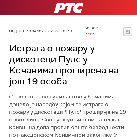
РТС
ИЗВОР:
НЕДЕЉА, 13.04.2025, 07:30 -> 07:51
A1ON
Истрага о пожару у
дискотеци Пулс у
Кочанима проширена на
још 19 особа
Основно јавно тужилаштво у Кочанима
донело је наредбу којом се истрага о
пожару у дискотеци "Пулс" проширује на 19
нових лица. Сви су осумњичени за тешка
кривична дела против опште безбедности
по македонском Кривичном законику. У