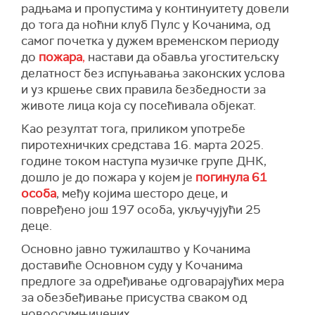
радњама и пропустима у континуитету довели
до тога да ноћни клуб Пулс у Кочанима, од
самог почетка у дужем временском периоду
до
пожара
,
настави да обавља угоститељску
делатност без испуњавања законских услова
и уз кршење свих правила безбедности за
животе лица која су посећивала објекат.
Као резултат тога, приликом употребе
пиротехничких средстава 16. марта 2025.
године током наступа музичке групе ДНК,
дошло је до пожара у којем је
погинула 61
особа
, међу којима шесторо деце, и
повређено још 197 особа, укључујући 25
деце.
Основно јавно тужилаштво у Кочанима
доставиће Основном суду у Кочанима
предлоге за одређивање одговарајућих мера
за обезбеђивање присуства сваком од
новоосумњичених.