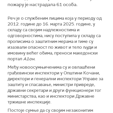
пожару је настрадала 61 особа.
Реч је о службеним лицима која у периоду од
2012. године до 16. марта 2025. године, у
складу са својим надлежностима и
одговорностима, нису поступила у складу са
прописима о заштитним мерама и тиме су
изазвали опасност по живот и тело људи и
имовину већег обима, преноси македонски
портал
А1он.
Међу новоосумњиченима су и овлашћени
грађевински инспектори у Општини Кочани,
директори и генерални инспектори Управе за
заштиту и спасавање, министри привреде,
државни секретари и други функционери тог
министарства, као и инспектори Државне
тржишне инспекције.
Постоје сумње да су својим незаконитим