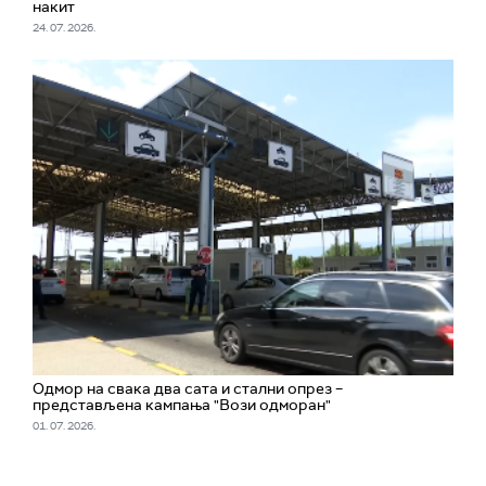
накит
24. 07. 2026.
Одмор на свака два сата и стални опрез –
представљена кампања "Вози одморан"
01. 07. 2026.