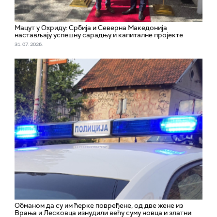
Мацут у Охриду: Србија и Северна Македонија
настављају успешну сарадњу и капиталне пројекте
31. 07. 2026.
Обманом да су им ћерке повређене, од две жене из
Врања и Лесковца изнудили већу суму новца и златни