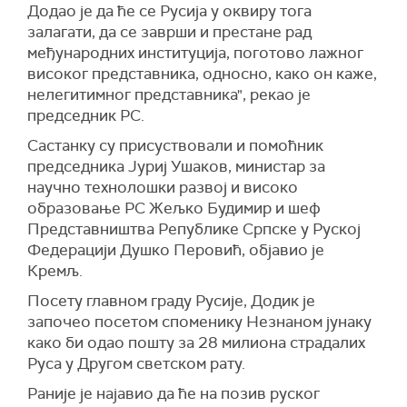
Додао је да ће се Русија у оквиру тога
залагати, да се заврши и престане рад
међународних институција, поготово лажног
високог представника, односно, како он каже,
нелегитимног представника", рекао је
председник РС.
Састанку су присуствовали и помоћник
председника Јуриј Ушаков, министар за
научно технолошки развој и високо
образовање РС Жељко Будимир и шеф
Представништва Републике Српске у Руској
Федерацији Душко Перовић, објавио је
Кремљ.
Посету главном граду Русије, Додик је
започео посетом споменику Незнаном јунаку
како би одао пошту за 28 милиона страдалих
Руса у Другом светском рату.
Раније је најавио да ће на позив руског