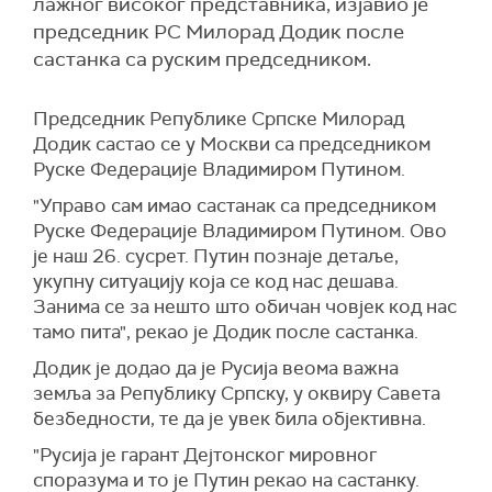
лажног високог представника, изјавио је
председник РС Милорад Додик после
састанка са руским председником.
Председник Републике Српске Милорад
Додик састао се у Москви са председником
Руске Федерације Владимиром Путином.
"Управо сам имао састанак са председником
Руске Федерације Владимиром Путином. Ово
је наш 26. сусрет. Путин познаје детаље,
укупну ситуацију која се код нас дешава.
Занима се за нешто што обичан човјек код нас
тамо пита", рекао је Додик после састанка.
Додик је додао да је Русија веома важна
земља за Републику Српску, у оквиру Савета
безбедности, те да је увек била објективна.
"Русија је гарант Дејтонског мировног
споразума и то је Путин рекао на састанку.