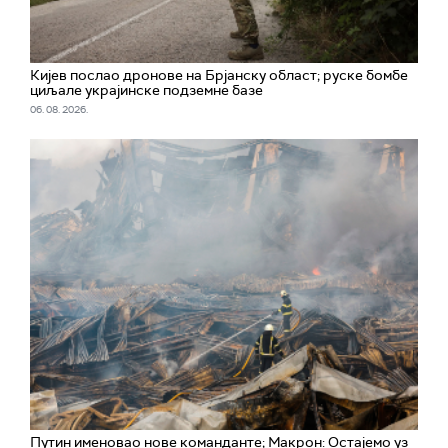
Кијев послао дронове на Брјанску област; руске бомбе
циљале украјинске подземне базе
06. 08. 2026.
Путин именовао нове команданте; Макрон: Остајемо уз