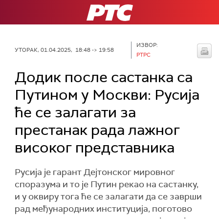
РТС
ИЗВОР:
УТОРАК, 01.04.2025, 18:48 -> 19:58
РТРС
Додик после састанка са
Путином у Москви: Русија
ће се залагати за
престанак рада лажног
високог представника
Русија је гарант Дејтонског мировног
споразума и то је Путин рекао на састанку,
и у оквиру тога ће се залагати да се заврши
рад међународних институција, поготово