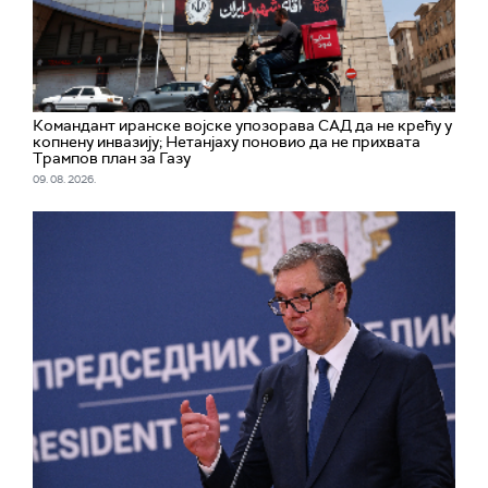
Командант иранске војске упозорава САД да не крећу у
копнену инвазију; Нетанјаху поновио да не прихвата
Трампов план за Газу
09. 08. 2026.