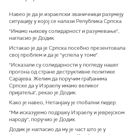
Навео је да је израелски званичници разумеју
ситуацију у којој се налази Република Српска.
"Имамо њихову солидарност и разумевање",
нагласио је Додик.
Истакао је да је Српска посебно презентовала
свој проблем и да је "успела у томе".
"Исказали су солидарности у погледу нашег
прогона од стране деструктивне политике
Сарајева. Желим да поручим грађанима
Српске да у Израелу имамо великог
пријатеља", рекао је Додик.
Како је навео, Нетанјаху је глобални лидер.
"Ми исказујемо подршку Израелу и јеврејском
народу", поручио је Додик.
Додик је нагласио да му је част што је у