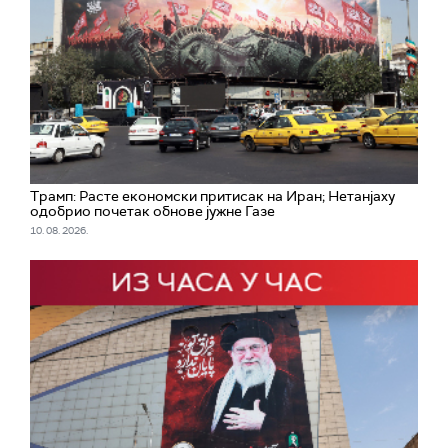
Трамп: Расте економски притисак на Иран; Нетанјаху
одобрио почетак обнове јужне Газе
10. 08. 2026.