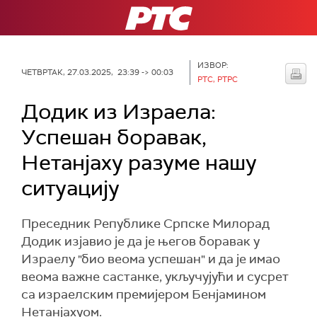
РТС
ИЗВОР:
ЧЕТВРТАК, 27.03.2025, 23:39 -> 00:03
РТС, РТРС
Додик из Израела:
Успешан боравак,
Нетанјаху разуме нашу
ситуацију
Преседник Републике Српске Милорад
Додик изјавио је да је његов боравак у
Израелу "био веома успешан" и да је имао
веома важне састанке, укључујући и сусрет
са израелским премијером Бенјамином
Нетанјахуом.