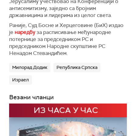
Јерусалиму учествовао на Конференцији о
антисемитизму, заједно са бројним
државницима и лидерима из целог света.
Раније, Суд Босне и Херцеговине (БиХ) издао
је
наредбу
за расписивање међународне
потернице за председником РС и
председником Народне скупштине РС
Ненадом Стевандићем.
Милорад Додик
Република Српска
Израел
Везани чланци