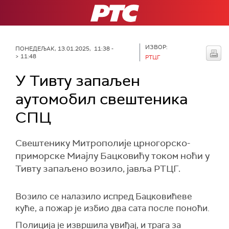
РТС
ИЗВОР:
ПОНЕДЕЉАК, 13.01.2025, 11:38 -
> 11:48
РТЦГ
У Тивту запаљен
аутомобил свештеника
СПЦ
Свештенику Митрополије црногорско-
приморске Миајлу Бацковићу током ноћи у
Тивту запаљено возило, јавља РТЦГ.
Возило се налазило испред Бацковићеве
куће, а пожар је избио два сата после поноћи.
Полиција је извршила увиђај, и трага за