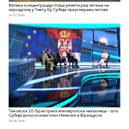
Велика концентрација птица ремети ред летења на
аеродрому у Тивту, Ер Србија преусмерава летове
24. 07. 2026.
Таковска 10: Брза трака или европска чекаоница – шта
Србији доноси нови план Немачке и Француске
09. 06. 2026.