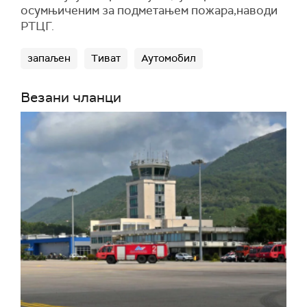
осумњиченим за подметањем пожара,наводи
РТЦГ.
запаљен
Тиват
Аутомобил
Везани чланци