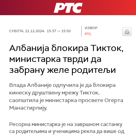
РТС
ИЗВОР:
СУБОТА, 21.12.2024, 15:37 -> 15:50
РТС
Албанија блокира Тикток,
министарка тврди да
забрану желе родитељи
Влада Албаније одлучила је да блокира
кинеску друштвену мрежу Тикток,
саопштила је министарка просвете Огерта
Манастирлију.
Ресорна министарка је на завршном састанку
са родитељима и ученицима рекла да више од