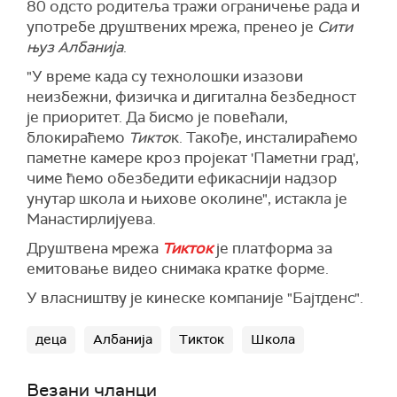
80 одсто родитеља тражи ограничење рада и
употребе друштвених мрежа, пренео је
Сити
њуз Албанија
.
"У време када су технолошки изазови
неизбежни, физичка и дигитална безбедност
је приоритет. Да бисмо је повећали,
блокираћемо
Тикто
к. Такође, инсталираћемо
паметне камере кроз пројекат 'Паметни град',
чиме ћемо обезбедити ефикаснији надзор
унутар школа и њихове околине", истакла је
Манастирлијуева.
Друштвена мрежа
Тикток
је платформа за
емитовање видео снимака кратке форме.
У власништву је кинеске компаније "Бајтденс".
деца
Албанија
Тикток
Школа
Везани чланци