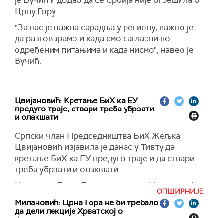
је Вучић и додао да се Србија није огрешила о
Црну Гору.
"З
а нас је важна сарадња у региону, важно је
да разговарамо и када смо сагласни по
одређеним питањима и када нисмо", навео је
Вучић.
Цвијановић: Кретање БиХ ка ЕУ
предуго траје, ствари треба убрзати
и олакшати
Српски члан Председништва БиХ Жељка
Цвијановић изјавила је данас у Тивту да
кретање БиХ ка ЕУ предуго траје и да ствари
треба убрзати и олакшати.
На самиту Брдо-Бриони процеса Цвијановић
ОПШИРНИЈЕ
је рекла да је оптимиста и песимиста по
Милановић: Црна Гора не би требало
питању европског пута.
да дели лекције Хрватској о