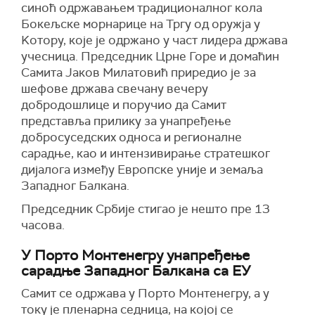
Бечића, председника Скупштине Црне Горе
синоћ одржавањем традиционалног кола
Хрватске, а заједно можемо бити пример за
уобичајена ствар да се у Црној Гори Србија и
Андрију Мандића и посланика Демократске
Бокељске морнарице на Тргу од оружја у
остале земље", рекао је Милатовић.
он виде као кривци за проблеме са
народне партије Милана Кнежевића
Kотору, које је одржано у част лидера држава
коалицијама у тој земљи, као и да ће актерима
персонама нон грата у Хрватској.
учесница. Председник Црне Горе и домаћин
са тамошње медијске и политичке сцене рећи
Самита Јаков Милатовић приредио је за
у лице све што има.
шефове држава свечану вечеру
добродошлице и поручио да Самит
представља прилику за унапређење
добросуседских односа и регионалне
сарадње, као и интензивирање стратешког
дијалога између Европске уније и земаља
Западног Балкана.
Председник Србије стигао је нешто пре 13
часова.
У Порто Монтенегру унапређење
сарадње Западног Балкана са ЕУ
Самит се одржава у Порто Монтенегру, а у
току је пленарна седница, на којој се