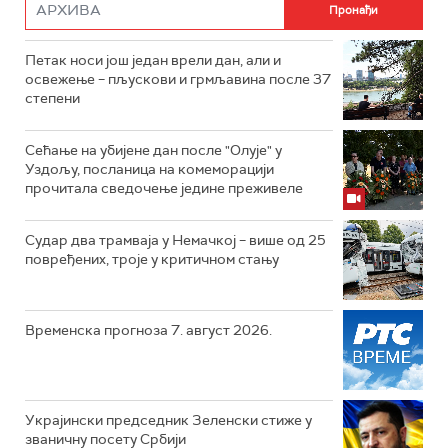
Петак носи још један врели дан, али и
освежење – пљускови и грмљавина после 37
степени
Сећање на убијене дан после "Олује" у
Уздољу, посланица на комеморацији
прочитала сведочење једине преживеле
Судар два трамваја у Немачкој – више од 25
повређених, троје у критичном стању
Временска прогноза 7. август 2026.
Украјински председник Зеленски стиже у
званичну посету Србији