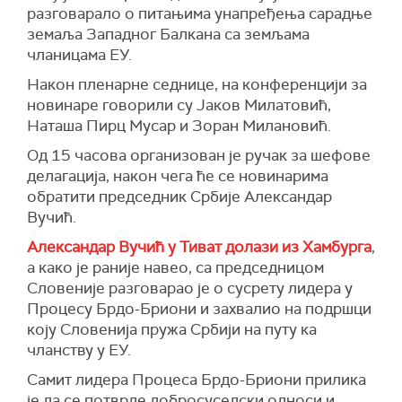
разговарало о питањима унапређења сарадње
земаља Западног Балкана са земљама
чланицама ЕУ.
Након пленарне седнице, на конференцији за
новинаре говорили су Јаков Милатовић,
Наташа Пирц Мусар и Зоран Милановић.
Од 15 часова организован је ручак за шефове
делагација, након чега ће се новинарима
обратити председник Србије Александар
Вучић.
Александар Вучић у Тиват долази из Хамбурга
,
а како је раније навео, са председницом
Словеније разговарао је о сусрету лидера у
Процесу Брдо-Бриони и захвалио на подршци
коју Словенија пружа Србији на путу ка
чланству у ЕУ.
Самит лидера Процеса Брдо-Бриони прилика
је да се потврде добросуседски односи и