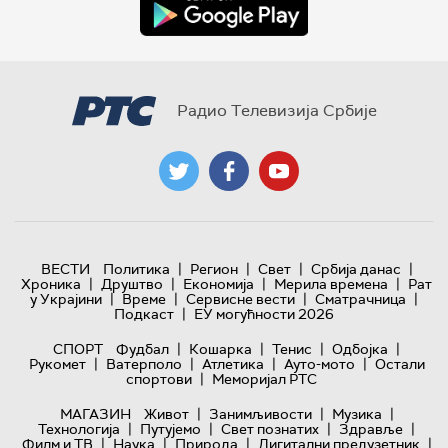
Радио Телевизија Србије
|
|
|
|
ВЕСТИ
Политика
Регион
Свет
Србија данас
|
|
|
|
Хроника
Друштво
Економија
Мерила времена
Рат
|
|
|
|
у Украјини
Време
Сервисне вести
Сматрачница
|
Подкаст
ЕУ могућности 2026
|
|
|
|
СПОРТ
Фудбал
Кошарка
Тенис
Одбојка
|
|
|
|
Рукомет
Ватерполо
Атлетика
Ауто-мото
Остали
|
спортови
Меморијал РТС
|
|
|
МАГАЗИН
Живот
Занимљивости
Музика
|
|
|
|
Технологијa
Путујемо
Свет познатих
Здравље
|
|
|
|
Филм и ТВ
Наука
Природа
Дигитални предузетник