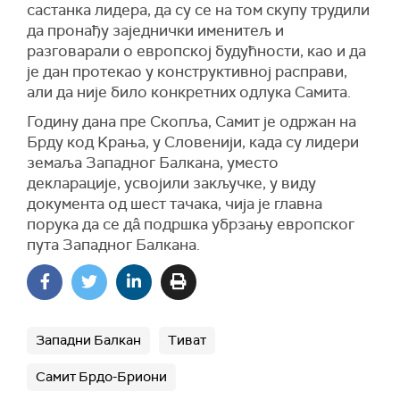
састанка лидера, да су се на том скупу трудили
да пронађу заједнички именитељ и
разговарали о европској будућности, као и да
је дан протекао у конструктивној расправи,
али да није било конкретних одлука Самита.
Годину дана пре Скопља, Самит је одржан на
Брду код Kрања, у Словенији, када су лидери
земаља Западног Балкана, уместо
декларације, усвојили закључке, у виду
документа од шест тачака, чија је главна
порука да се дâ подршка убрзању европског
пута Западног Балкана.
Западни Балкан
Тиват
Самит Брдо-Бриони