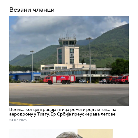
Везани чланци
Велика концентрација птица ремети ред летења на
аеродрому у Тивту, Ер Србија преусмерава летове
24. 07. 2026.