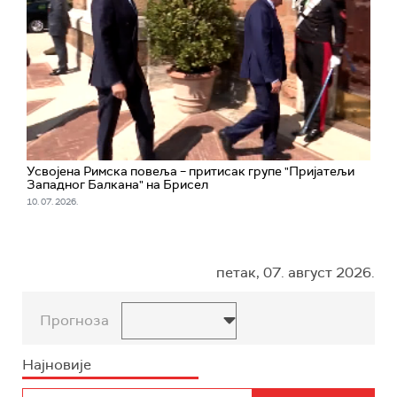
Усвојена Римска повеља – притисак групе "Пријатељи
Западног Балкана" на Брисел
10. 07. 2026.
петак, 07. август 2026.
Прогноза
Најновије