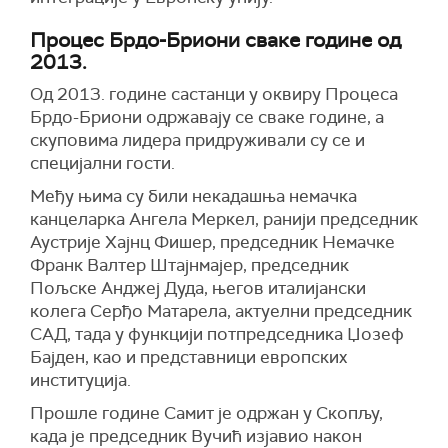
Процес Брдо-Бриони сваке године од
2013.
Од 2013. године састанци у оквиру Процеса
Брдо-Бриони одржавају се сваке године, а
скуповима лидера придруживали су се и
специјални гости.
Међу њима су били некадашња немачка
канцеларка Ангела Меркел, ранији председник
Аустрије Хајнц Фишер, председник Немачке
Франк Валтер Штајнмајер, председник
Пољске Анджеј Дуда, његов италијански
колега Серђо Матарела, актуелни председник
САД, тада у функцији потпредседника Џозеф
Бајден, као и представници европских
институција.
Прошле године Самит је одржан у Скопљу,
када је председник Вучић изјавио након