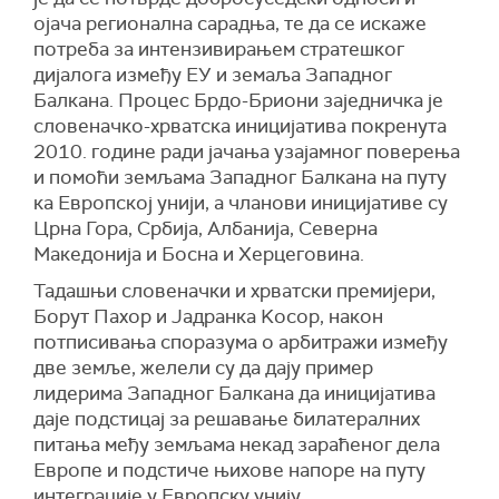
ојача регионална сарадња, те да се искаже
потреба за интензивирањем стратешког
дијалога између ЕУ и земаља Западног
Балкана. Процес Брдо-Бриони заједничка је
словеначко-хрватска иницијатива покренута
2010. године ради јачања узајамног поверења
и помоћи земљама Западног Балкана на путу
ка Европској унији, а чланови иницијативе су
Црна Гора, Србија, Албанија, Северна
Македонија и Босна и Херцеговина.
Тадашњи словеначки и хрватски премијери,
Борут Пахор и Јадранка Kосор, након
потписивања споразума о арбитражи између
две земље, желели су да дају пример
лидерима Западног Балкана да иницијатива
даје подстицај за решавање билатералних
питања међу земљама некад зараћеног дела
Европе и подстиче њихове напоре на путу
интеграције у Европску унију.