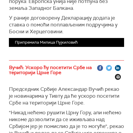
порука: Европска унија није потпуна без
земаља Западног Балкана.
У раније договорену Декларацију додата је
ставка о помоћи поплављеним подручјима у
Босни и Херцеговини.
Припремила Милица Пујкиловић
Вучић: Ускоро ћу посетити Србе на
територији Црне Горе
Председник Србије Александар Вучић рекао
је новинарима у Тивту да ће ускоро посетити
Србе на територији Црне Горе.
"Никад нећемо рушити Црну Гору, али нећемо
никоме дозволити да се иживљава над
Србијом јер је помислио да је то могуће", рекао