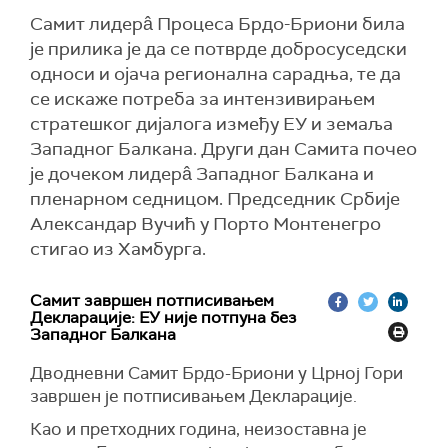
Самит лидерâ Процеса Брдо-Бриони била
је прилика је да се потврде добросуседски
односи и ојача регионална сарадња, те да
се искаже потреба за интензивирањем
стратешког дијалога између ЕУ и земаља
Западног Балкана. Други дан Самита почео
је дочеком лидерâ Западног Балкана и
пленарном седницом. Председник Србије
Александар Вучић у Порто Монтенегро
стигао из Хамбурга.
Самит завршен потписивањем
Декларације: ЕУ није потпуна без
Западног Балкана
Дводневни Самит Брдо-Бриони у Црној Гори
завршен је потписивањем Декларације.
Као и претходних година, неизоставна је