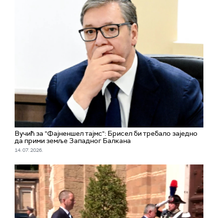
Вучић за "Фајненшел тајмс": Брисел би требало заједно
да прими земље Западног Балкана
14. 07. 2026.