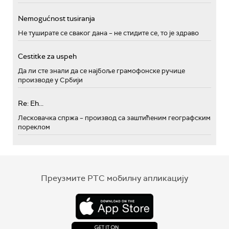
Nemogućnost tusiranja
Не туширате се сваког дана – не стидите се, то је здраво
Cestitke za uspeh
Да ли сте знали да се најбоље грамофонске ручице
производе у Србији
Re: Eh...
Лесковачка спржа – производ са заштићеним географским
пореклом
Преузмите РТС мобилну апликацију