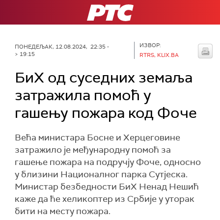
РТС
ИЗВОР:
ПОНЕДЕЉАК, 12.08.2024, 22:35 -
> 19:15
RTRS, KLIX.BA
БиХ од суседних земаља
затражила помоћ у
гашењу пожара код Фоче
Већа министара Босне и Херцеговине
затражило је међународну помоћ за
гашење пожара на подручју Фоче, односно
у близини Националног парка Сутјеска.
Министар безбедности БиХ Ненад Нешић
каже да ће хеликоптер из Србије у уторак
бити на месту пожара.