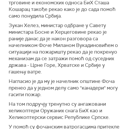
трговине и економских односа БиХ Сташа
Кошарац такође рекао како је до сада помоћ
само понудила Србија.
Зукан Хелез, министар одбране у Савету
министара Босне и Херцеговине рекао је
раније данас да је након разговора са
начелником Фоче Миланом Вукадиновићем о
ситуацији на пожаришту рекао да је покренуо
механизам да се затражи помоћ од суседних
држава - Црне Горе, Хрватске и Србије у
гашењу ватре.
Нагласио је да му је начелник општине Фоча
пренео да у једном делу само "канадери" могу
гасити пожар.
На том подручју тренутно су ангажовани
хеликоптери Оружаних снага БиХ као и
Хеликоптерски сервис Републике Српске.
У помоћ су фочанским ватрогасцима притекле