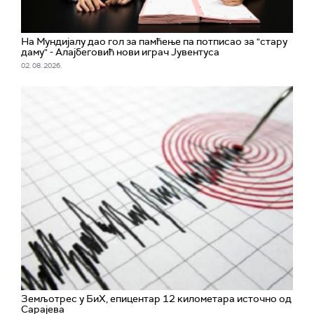
На Мундијалу дао гол за памћење па потписао за "стару
даму" - Алајбеговић нови играч Јувентуса
02. 08. 2026.
Земљотрес у БиХ, епицентар 12 километара источно од
Сарајева