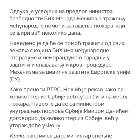
Одлука је усвојена на предлог министра
безбедности БиХ Ненада Нешића о тражењу
међународне помоћи за гашење пожара који
се шири већ неколико дана.
Наведено је да ће се помоћ тражити од свих
земаља с којима БиХ има међународне
споразуме и меморандуме о сарадњи у
заштити и спашавању и кроз процедуре
Механизма за цивилну заштиту Европске уније
(ЕУ).
Како преноси РТРС, Нешић је рекао како ће
хеликоптер из Србије већ сутра бити на месту
пожара. Навео је да се са министром
унутрашњих послова Србије Ивицом Дачићем
договорио да хеликоптер из Србије већ у
уторак дође у Фочу.
Кликс
напомиње да је министар спољне