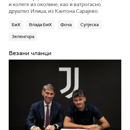
и колеге из околине, као и ватрогасно
друштво Илиџа, из Кантона Сарајево.
БиХ
Влада БиХ
Фоча
Сутјеска
Зеленгора
Везани чланци