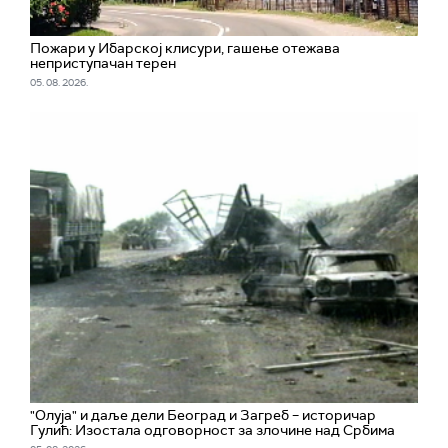
Пожари у Ибарској клисури, гашење отежава
неприступачан терен
05. 08. 2026.
"Олуја" и даље дели Београд и Загреб – историчар
Гулић: Изостала одговорност за злочине над Србима