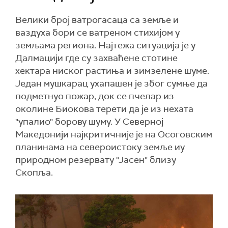
Велики број ватрогасаца са земље и
ваздуха бори се ватреном стихијом у
земљама региона. Најтежа ситуација је у
Далмацији где су захваћене стотине
хектара ниског растиња и зимзелене шуме.
Један мушкарац ухапашен је због сумње да
подметнуо пожар, док се пчелар из
околине Биокова терети да је из нехата
"упалио" борову шуму. У Северној
Македонији најкритичније је на Осоговским
планинама на североистоку земље иу
природном резервату "Јасен" близу
Скопља.