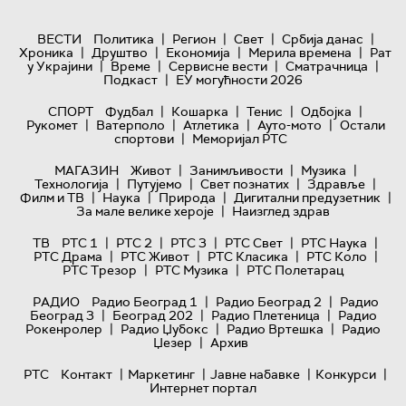
|
|
|
|
ВЕСТИ
Политика
Регион
Свет
Србија данас
|
|
|
|
Хроника
Друштво
Економија
Мерила времена
Рат
|
|
|
|
у Украјини
Време
Сервисне вести
Сматрачница
|
Подкаст
ЕУ могућности 2026
|
|
|
|
СПОРТ
Фудбал
Кошарка
Тенис
Одбојка
|
|
|
|
Рукомет
Ватерполо
Атлетика
Ауто-мото
Остали
|
спортови
Меморијал РТС
|
|
|
МАГАЗИН
Живот
Занимљивости
Музика
|
|
|
|
Технологијa
Путујемо
Свет познатих
Здравље
|
|
|
|
Филм и ТВ
Наука
Природа
Дигитални предузетник
|
За мале велике хероје
Наизглед здрав
|
|
|
|
|
ТВ
РТС 1
РТС 2
РТС 3
РТС Свет
РТС Наука
|
|
|
|
РТС Драма
РТС Живот
РТС Класика
РТС Коло
|
|
РТС Трезор
РТС Музика
РТС Полетарац
|
|
РАДИО
Радио Београд 1
Радио Београд 2
Радио
|
|
|
Београд 3
Београд 202
Радио Плетеница
Радио
|
|
|
Рокенролер
Радио Џубокс
Радио Вртешка
Радио
|
Џезер
Архив
|
|
|
|
РТС
Контакт
Маркетинг
Јавне набавке
Конкурси
Интернет портал