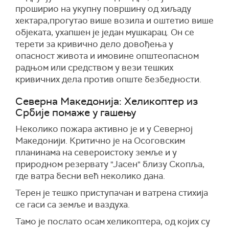
проширио на укупну површину од хиљаду
хектара,прогутао више возила и оштетио више
објеката, ухaпшен је један мушкарац. Он се
терети за кривично дело довођења у
опасност живота и имовине општеопасном
радњом или средством у вези тешких
кривичних дела против опште безбедности.
Северна Македонија: Хеликоптер из
Србије помаже у гашењу
Неколико пожара активно је и у Северној
Македонији. Критично је на Осоговским
планинама на североистоку земље и у
природном резервату "Јасен" близу Скопља,
где ватра бесни већ неколико дана.
Терен је тешко приступачан и ватрена стихија
се гаси са земље и ваздуха.
Тамо је послато осам хеликоптера, од којих су