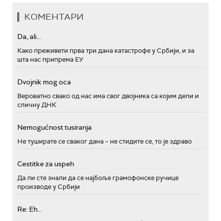
КОМЕНТАРИ
Da, ali...
Како преживети прва три дана катастрофе у Србији, и за
шта нас припрема ЕУ
Dvojnik mog oca
Вероватно свако од нас има свог двојника са којим дели и
сличну ДНК
Nemogućnost tusiranja
Не туширате се сваког дана – не стидите се, то је здраво
Cestitke za uspeh
Да ли сте знали да се најбоље грамофонске ручице
производе у Србији
Re: Eh...