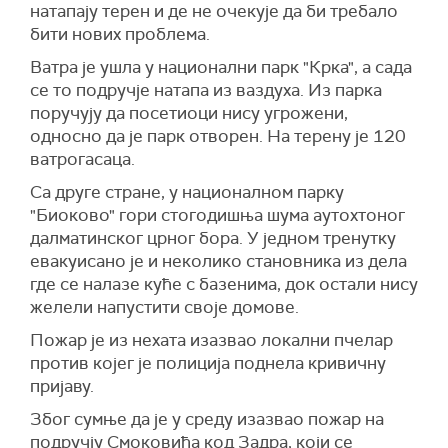
натапају терен и де не очекује да би требало
бити нових проблема.
Ватра је ушла у национални парк "Крка", а сада
се то подручје натапа из ваздуха. Из парка
поручују да посетиоци нису угрожени,
односно да је парк отворен. На терену је 120
ватрогасаца.
Са друге стране, у националном парку
"Биоково" гори стогодишња шума аутохтоног
далматинског црног бора. У једном тренутку
евакуисано је и неколико становника из дела
где се налазе куће с базенима, док остали нису
желели напустити своје домове.
Пожар је из нехата изазвао локални пчелар
против којег је полиција поднела кривичну
пријаву.
Због сумње да је у среду изазвао пожар на
подручју Смоковића код Задра, који се