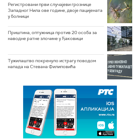
Регистровани први случајеви грознице
Западног Нила ове године, двоје пацијената
у болници
Приштина, оптужница против 20 особа за
наводне ратне злочине у Ђаковици
Тужилаштво покренуло истрагу поводом
напада на Стевана Филиповића