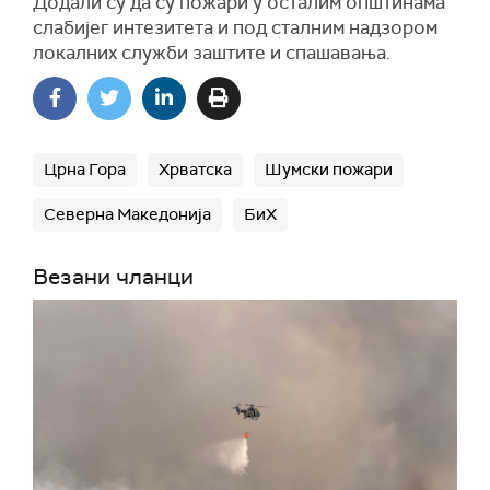
Додали су да су пожари у осталим општинама
слабијег интезитета и под сталним надзором
локалних служби заштите и спашавања.
Црна Гора
Хрватска
Шумски пожари
Северна Македонија
БиХ
Везани чланци