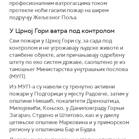
професионалним ватрогасцима током
протекле ноћи гасили пожар на ширем
подручју Жељезног Поља.
У Црној Гори ватра под контролом
Сви пожари у Црној Гори су, за сада под
контролом и не угрожавају људске животе и
стамбене објекте, али причањавају одређену
штету по еко систем државе, саопштено је из
тамошњег Министарства унутрашњих послова
(МУП).
Из МУП-а су навели су тренутно активни
пожари у Подгорици у мјесту Радовче, затим у
општини Никшић, локалитети Дреноштица,
Милојевићи, Коњско, у Даниловграду Горњи
Загарач, Студено и Штитово, као и у диелу
цетињске општине Марковина и у приморском
региону у општинама Бар и Будва.