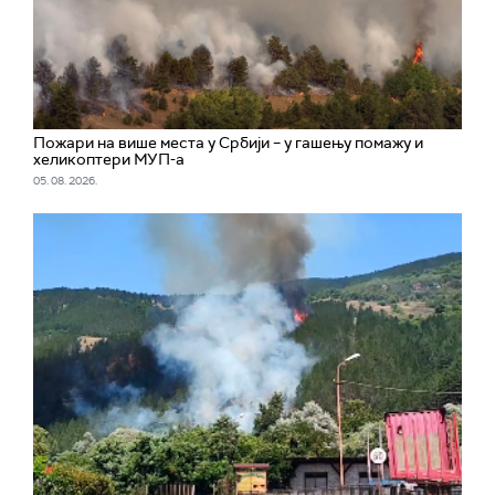
Пожари на више места у Србији – у гашењу помажу и
хеликоптери МУП-а
05. 08. 2026.