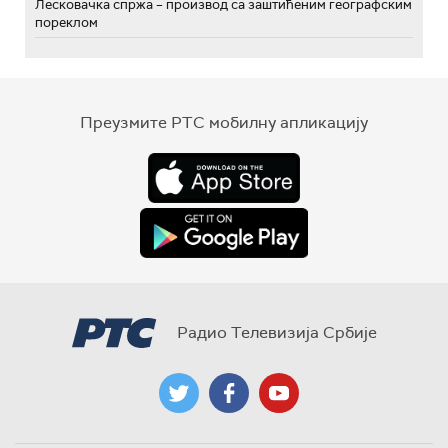
Лесковачка спржа – производ са заштићеним географским
пореклом
Преузмите РТС мобилну апликацију
Радио Телевизија Србије