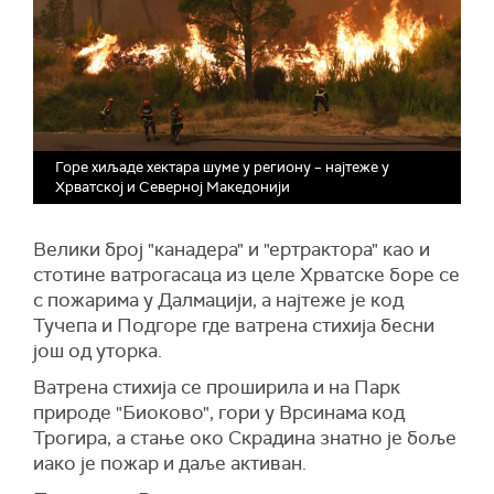
Горе хиљаде хектара шуме у региону – најтеже у
Хрватској и Северној Македонији
Велики број "канадера" и "ертрактора" као и
стотине ватрогасаца из целе Хрватске боре се
с пожарима у Далмацији, а најтеже је код
Тучепа и Подгоре где ватрена стихија бесни
још од уторка.
Ватрена стихија се проширила и на Парк
природе "Биоково", гори у Врсинама код
Трогира, а стање око Скрадина знатно је боље
иако је пожар и даље активан.