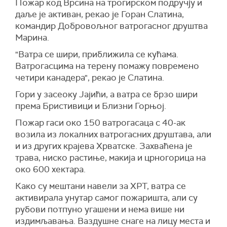
Пожар код Врсина на трогирском подручју и
даље је активан, рекао је Горан Слатина,
командир Добровољног ватрогасног друштва
Марина.
"Ватра се шири, приближила се кућама.
Ватрогасцима на терену помажу повремено
четири канадера", рекао је Слатина.
Гори у засеоку Јајићи, а ватра се брзо шири
према Бристивици и Близни Горњој.
Пожар гаси око 150 ватрогасаца с 40-ак
возила из локалних ватрогасних друштава, али
и из других крајева Хрватске. Захваћена је
трава, ниско растиње, макија и црногорица на
око 600 хектара.
Како су мештани навели за ХРТ, ватра се
активирала унутар самог пожаришта, али су
рубови потпуно угашени и нема више ни
издимљавања. Ваздушне снаге на лицу места и