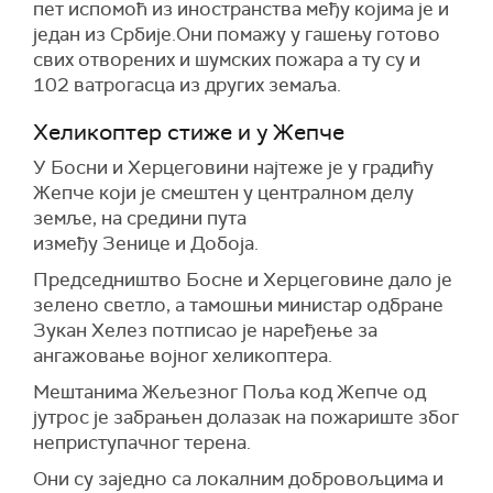
пет испомоћ из иностранства међу којима је и
један из Србије.Они помажу у гашењу готово
свих отворених и шумских пожара а ту су и
102 ватрогасца из других земаља.
Хеликоптер стиже и у Жепче
У Босни и Херцеговини најтеже је у градићу
Жепче који је смештен у централном делу
земље, на средини пута
између Зенице и Добоја.
Председништво Босне и Херцеговине дало је
зелено светло, а тамошњи министар одбране
Зукан Хелез потписао је наређење за
ангажовање војног хеликоптера.
Мештанима Жељезног Поља код Жепче од
јутрос је забрањен долазак на пожариште због
неприступачног терена.
Они су заједно са локалним добровољцима и