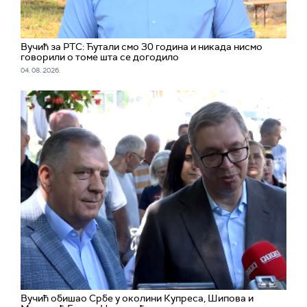
Вучић за РТС: Ћутали смо 30 година и никада нисмо
говорили о томе шта се догодило
04. 08. 2026.
Вучић обишао Србе у околини Купреса, Шипова и