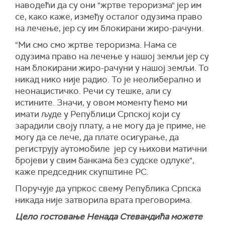
наводећи да су они "жртве тероризма" јер им
се, како каже, између осталог одузима право
на лечење, јер су им блокирани жиро-рачуни.
"Ми смо смо жртве тероризма. Нама се
одузима право на лечење у нашој земљи јер су
нам блокирани жиро-рачуни у нашој земљи. То
никад нико није радио. То је неолиберално и
неонацистичко. Речи су тешке, али су
истините. Значи, у овом моменту ћемо ми
имати људе у Републици Српској који су
зарадили своју плату, а не могу да је приме, не
могу да се лече, да плате осигурање, да
региструју аутомобиле јер су њихови матични
бројеви у свим банкама без судске одлуке",
каже председник скупштине РС.
Поручује да упркос свему Република Српска
никада није затворила врата преговорима.
Цело гостовање Ненада Стевандића можете