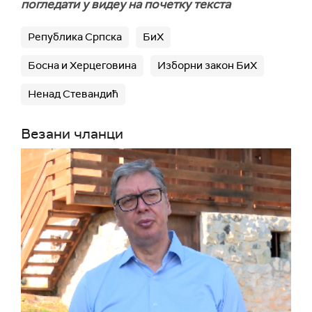
погледати у видеу на почетку текста
Република Српска
БиХ
Босна и Херцеговина
Изборни закон БиХ
Ненад Стевандић
Везани чланци