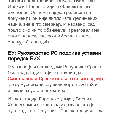
високи представници, од Карла Билта до
Инцка и Шилинга који је обавештењем
именован. Он нема ниједан релевантни
документ и он није дипломата Уједињених
нација, значи то сви знају. И наравно, сад
пошто смо ми то обзнанили и реаговали на
много адреса, сад су они бесни на нас",
оцењује Стевандић.
ЕУ: Руководство РС подрива уставни
поредак БиХ
Реаговао је и председник Републике Српске
Милорад Додик који је поручио да
Самосталност Српске постаје све изгледнија
,
јер су муслимани срушили дејтонску БиХ и
изашли из уставног оквира.
Из делегације Европске уније у Босни и
Херцеговини саопштавају да жале што је
руководство Републике Српске одлучило да,