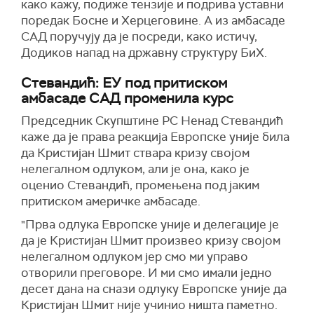
како кажу, подиже тензије и подрива уставни
поредак Босне и Херцеговине. А из амбасаде
САД поручују да је посреди, како истичу,
Додиков напад на државну структуру БиХ.
Стевандић: ЕУ под притиском
амбасаде САД променила курс
Председник Скупштине РС Ненад Стевандић
каже да је права реакција Европске уније била
да Кристијан Шмит ствара кризу својом
нелегалном одлуком, али је она, како је
оценио Стевандић, промењена под јаким
притиском америчке амбасаде.
"Прва одлука Европске уније и делегације је
да је Кристијан Шмит произвео кризу својом
нелегалном одлуком јер смо ми управо
отворили преговоре. И ми смо имали једнo
десет дана на снази одлуку Европске уније да
Кристијан Шмит није учинио ништа паметно.