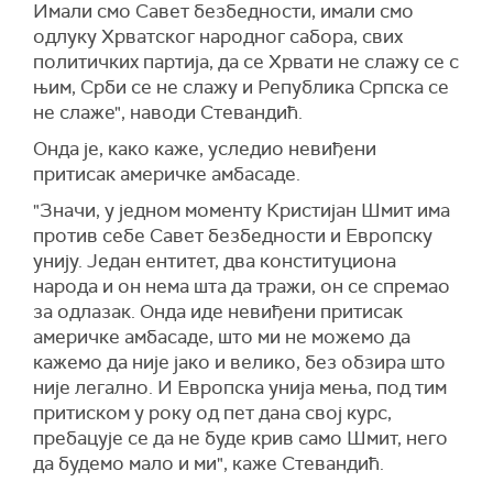
Имали смо Савет безбедности, имали смо
одлуку Хрватског народног сабора, свих
политичких партија, да се Хрвати не слажу се с
њим, Срби се не слажу и Република Српска се
не слаже", наводи Стевандић.
Онда је, како каже, уследио невиђени
притисак америчке амбасаде.
"Значи, у једном моменту Кристијан Шмит има
против себе Савет безбедности и Европску
унију. Један ентитет, два конституциона
народа и он нема шта да тражи, он се спремао
за одлазак. Онда иде невиђени притисак
америчке амбасаде, што ми не можемо да
кажемо да није јако и велико, без обзира што
није легално. И Европска унија мења, под тим
притиском у року од пет дана свој курс,
пребацује се да не буде крив само Шмит, него
да будемо мало и ми", каже Стевандић.