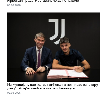
Мркоњић Града: Наставићемо да помажемо
03. 08. 2026.
На Мундијалу дао гол за памћење па потписао за "стару
даму" - Алајбеговић нови играч Јувентуса
02. 08. 2026.