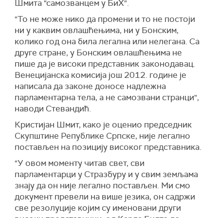
Шмита "самозванцем у БиХ".
"То не може нико да промени и то не постоји
ни у каквим овлашћењима, ни у Бонским,
колико год она била легална или нелeгана. Са
друге стране, у Бонским овлашћењима не
пише да је високи представник законодавац.
Венецијанска комисија још 2012. године је
написала да законе доносе надлежна
парламентарна тела, а не самозвани странци",
наводи Стевандић.
Кристијан Шмит, како је оценио председник
Скупштине Републике Српске, није легално
постављен на позицију високог представника.
"У овом моменту читав свет, сви
парламентарци у Стразбуру и у свим земљама
знају да он није легално постављен. Ми смо
документ превели на више језика, он садржи
све резолуције којим су именовани други