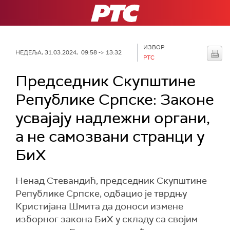
РТС
ИЗВОР:
НЕДЕЉА, 31.03.2024, 09:58 -> 13:32
РТС
Председник Скупштине
Републике Српске: Законе
усвајају надлежни органи,
а не самозвани странци у
БиХ
Ненад Стевандић, председник Скупштине
Републике Српске, одбацио је тврдњу
Кристијана Шмита да доноси измене
изборног закона БиХ у складу са својим