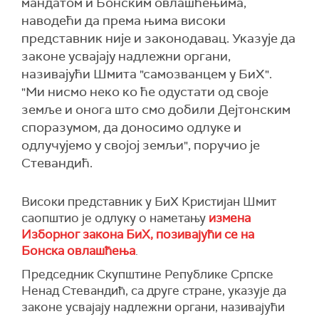
мандатом и Бонским овлашћењима,
наводећи да према њима високи
представник није и законодавац. Указује да
законе усвајају надлежни органи,
називајући Шмита "самозванцем у БиХ".
"Ми нисмо неко ко ће одустати од своје
земље и онога што смо добили Дејтонским
споразумом, да доносимо одлуке и
одлучујемо у својој земљи", поручио је
Стевандић.
Високи представник у БиХ Кристијан Шмит
саопштио је одлуку о наметању
измена
Изборног закона БиХ, позивајући се на
Бонска овлашћења
.
Председник Скупштине Републике Српске
Ненад Стевандић, са друге стране, указује да
законе усвајају надлежни органи, називајући