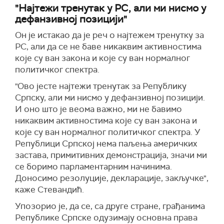
"Најтежи тренутак у РС, али ми нисмо у
дефанзивној позицији"
Он је истакао да је реч о најтежем тренутку за
РС, али да се не баве никаквим активностима
које су ван закона и које су ван нормалног
политичког спектра.
"Ово јесте најтежи тренутак за Републику
Српску, али ми нисмо у дефанзивној позицији.
И оно што је веома важно, ми не бавимо
никаквим активностима које су ван закона и
које су ван нормалног политичког спектра. У
Републици Српској нема паљења америчких
застава, примитивних демонстрација, значи ми
се боримо парламентарним начинима.
Доносимо резолуције, декларације, закључке",
каже Стевандић.
Упозорио је, да се, са друге стране, грађанима
Републике Српске одузимају основна права