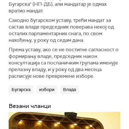
Бугарска" (НП-ДБ), али мандатар је одмах
вратио мандат.
Саходно бугарском уставу, трећи мандат за
састав владе председник поверава некој од
осталих парламентарних снага, по свом
нахођењу, у року од седам дана.
Према уставу, ако се не постигне сагласност о
формирању владе, председник након
консултација са посланичким групама именује
прелазну владу, и у року од два месеца
расписује нове превремене изборе.
Бугарска
избори
Влада
Везани чланци