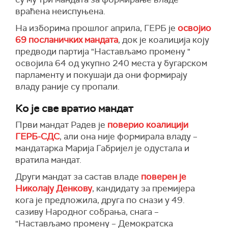
враћена неиспуњена.
На изборима прошлог априла, ГЕРБ је
освојио
69 посланичких мандата
, док је коалиција коју
предводи партија "Настављамо промену "
освојила 64 од укупно 240 места у бугарском
парламенту и покушаји да они формирају
владу раније су пропали.
Ко је све вратио мандат
Први мандат Радев је
поверио коалицији
ГЕРБ-СДС
, али она није формирала владу –
мандатарка Марија Габријел је одустала и
вратила мандат.
Други мандат за састав владе
поверен је
Николају Денкову
, кандидату за премијера
кога је предложила, друга по снази у 49.
сазиву Народног собрања, снага –
"Настављамо промену – Демократска