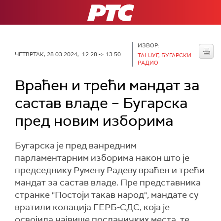
РТС
ИЗВОР:
ЧЕТВРТАК, 28.03.2024, 12:28 -> 13:50
ТАНЈУГ, БУГАРСКИ
РАДИО
Враћен и трећи мандат за
састав владе – Бугарска
пред новим изборима
Бугарска је пред ванредним
парламентарним изборима након што је
председнику Румену Радеву враћен и трећи
мандат за састав владе. Пре представника
странке "Постоји такав народ", мандате су
вратили колација ГЕРБ-СДС, која је
освојила највише посланичких места, те