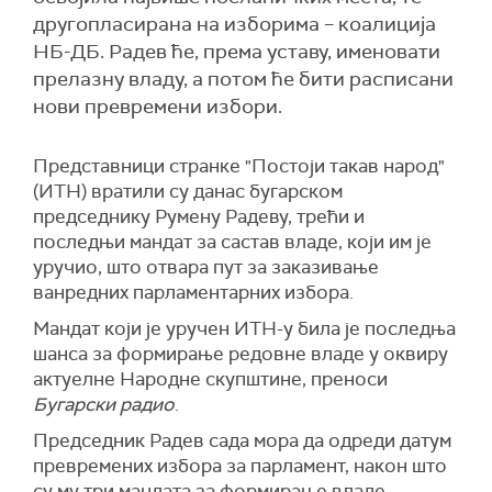
другопласирана на изборима – коалиција
НБ-ДБ. Радев ће, према уставу, именовати
прелазну владу, а потом ће бити расписани
нови превремени избори.
Представници странке "Постоји такав народ"
(ИТН) вратили су данас бугарском
председнику Румену Радеву, трећи и
последњи мандат за састав владе, који им је
уручио, што отвара пут за заказивање
ванредних парламентарних избора.
Мандат који је уручен ИТН-у била је последња
шанса за формирање редовне владе у оквиру
актуелне Народне скупштине, преноси
Бугарски радио
.
Председник Радев сада мора да одреди датум
превремених избора за парламент, након што
су му три мандата за формирање владе