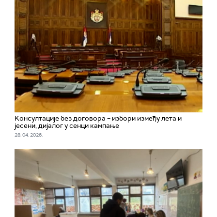
Kонсултације без договора – избори између лета и
јесени, дијалог у сенци кампање
28. 04. 2026.