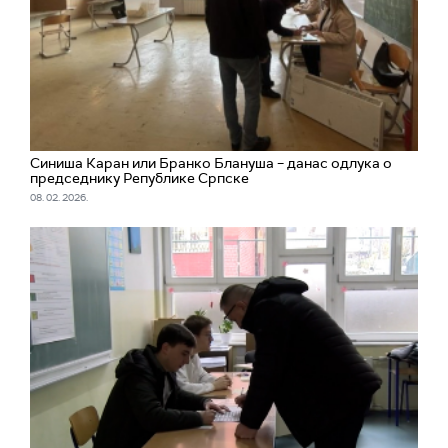
Синиша Каран или Бранко Блануша – данас одлука о
председнику Републике Српске
08. 02. 2026.